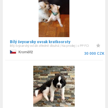
Bílý švycarsky ovcak kratkosrsty
Bílý švýcarský ovčák středně dlouhá
Na prodej
s PP FCI
Kroměříž
30 000 CZK