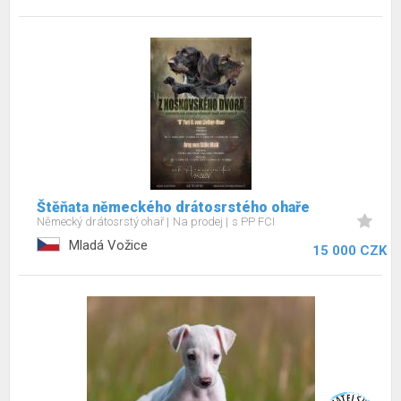
Štěňata německého drátosrstého ohaře
Německý drátosrstý ohař
Na prodej
s PP FCI
Mladá Vožice
15 000 CZK