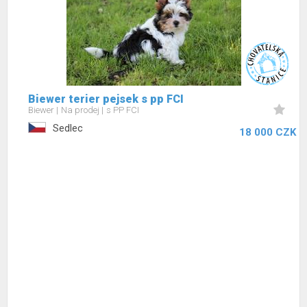
Biewer terier pejsek s pp FCI
Biewer
Na prodej
s PP FCI
Sedlec
18 000 CZK