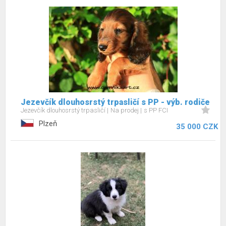
Jezevčík dlouhosrstý trpasličí s PP - výb. rodiče
Jezevčík dlouhosrstý trpasličí
Na prodej
s PP FCI
Plzeň
35 000 CZK