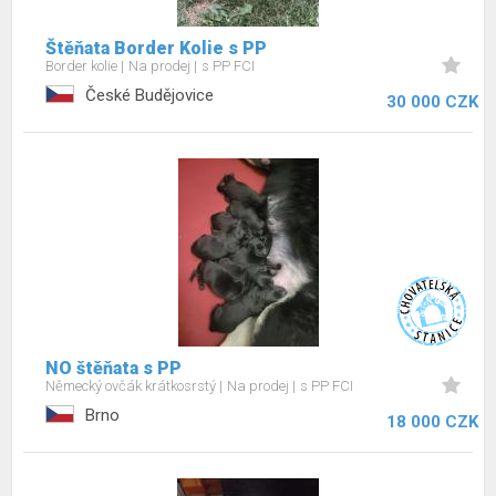
Štěňata Border Kolie s PP
Border kolie
Na prodej
s PP FCI
České Budějovice
30 000 CZK
NO štěňata s PP
Německý ovčák krátkosrstý
Na prodej
s PP FCI
Brno
18 000 CZK