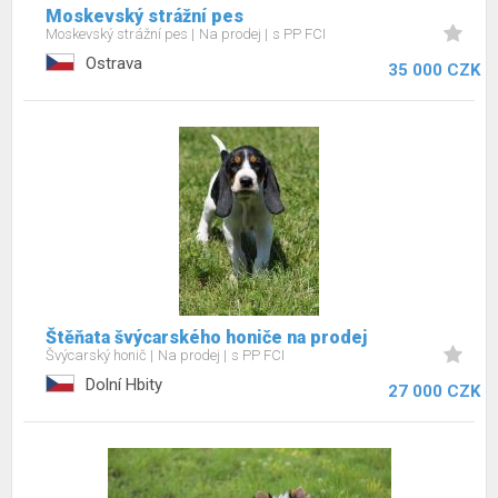
Moskevský strážní pes
Moskevský strážní pes
Na prodej
s PP FCI
Ostrava
35 000 CZK
Štěňata švýcarského honiče na prodej
Švýcarský honič
Na prodej
s PP FCI
Dolní Hbity
27 000 CZK