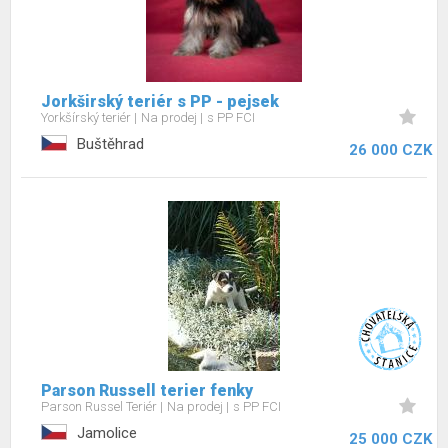
Jorkširský teriér s PP - pejsek
Yorkšírský teriér
Na prodej
s PP FCI
Buštěhrad
26 000 CZK
Parson Russell terier fenky
Parson Russel Teriér
Na prodej
s PP FCI
Jamolice
25 000 CZK