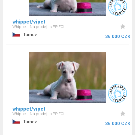
whippet/vipet
Whippet
Na prodej
s PP FCI
Turnov
36 000 CZK
whippet/vipet
Whippet
Na prodej
s PP FCI
Turnov
36 000 CZK