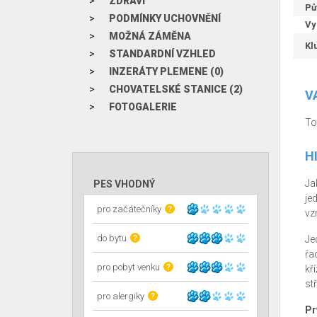
ZDRAVÍ
Pů
PODMÍNKY UCHOVNĚNÍ
Vy
MOŽNÁ ZÁMĚNA
Kl
STANDARDNÍ VZHLED
INZERÁTY PLEMENE (0)
CHOVATELSKÉ STANICE (2)
V
FOTOGALERIE
To
H
Ja
PES VHODNÝ
je
pro začátečníky
?
vzn
do bytu
?
Je
řa
pro pobyt venku
?
kř
stř
pro alergiky
?
Pr