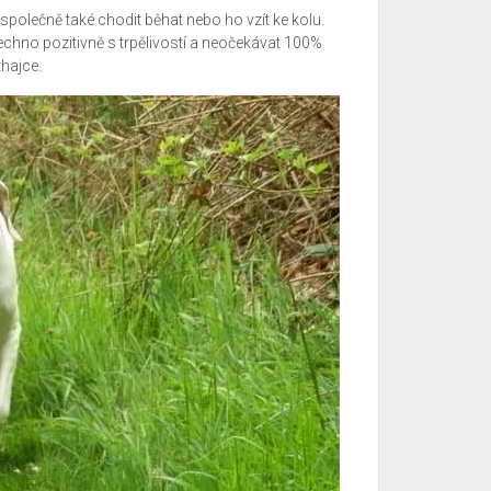
 společně také chodit běhat nebo ho vzít ke kolu.
všechno pozitivně s trpělivostí a neočekávat 100%
thajce.