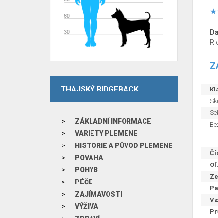
Da
Ri
Z
THAJSKÝ RIDGEBACK
Kla
Sku
Sek
ZÁKLADNÍ INFORMACE
Be
VARIETY PLEMENE
HISTORIE A PŮVOD PLEMENE
Čí
POVAHA
Of
POHYB
Ze
PÉČE
Pa
ZAJÍMAVOSTI
Vz
VÝŽIVA
Pr