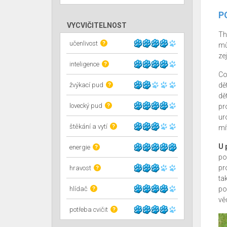
P
VYCVIČITELNOST
Th
učenlivost
?
mů
ze
inteligence
?
Co
žvýkací pud
dě
?
dě
lovecký pud
?
pr
ur
štěkání a vytí
?
mí
U 
energie
?
po
pr
hravost
?
ta
hlídač
po
?
vě
potřeba cvičit
?