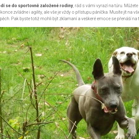
dí se do sportovně založené rodiny
, rád s vámi vyrazí na túru. Můžete
konce zvládne i agility, ale vše je vždy o přístupu páníčka. Musíte jít na 
pěch. Pak byste totiž mohli být zklamaní a veškeré emoce se přenáší na 