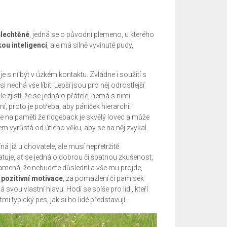
šlechtěné
, jedná se o původní plemeno, u kterého
ou inteligencí
, ale má silně vyvinuté pudy,
e s ní být v úzkém kontaktu. Zvládne i soužití s
i nechá vše líbit. Lepší jsou pro něj odrostlejší
ile zjistí, že se jedná o přátelé, nemá s nimi
í, proto je potřeba, aby páníček hierarchii
 na paměti že ridgeback je skvělý lovec a může
em vyrůstá od útlého věku, aby se na něj zvykal.
á již u chovatele, ale musí nepřetržitě
tuje, ať se jedná o dobrou či špatnou zkušenost,
mená, že nebudete důslední a vše mu projde,
pozitivní motivace
, za pomazlení či pamlsek
 svou vlastní hlavu. Hodí se spíše pro lidi, kteří
i typický pes, jak si ho lidé představují.