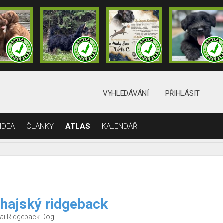
VYHLEDÁVÁNÍ
PŘIHLÁSIT
IDEA
ČLÁNKY
ATLAS
KALENDÁŘ
hajský ridgeback
ai Ridgeback Dog