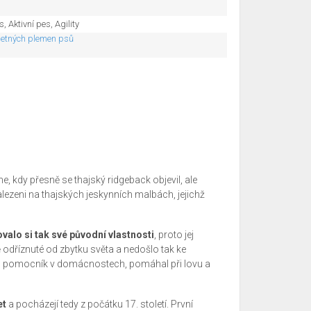
, Aktivní pes, Agility
četných plemen psů
, kdy přesně se thajský ridgeback objevil, ale
nalezeni na thajských jeskynních malbách, jejichž
valo si tak své původní vlastnosti
, proto jej
odříznuté od zbytku světa a nedošlo tak ke
ako pomocník v domácnostech, pomáhal při lovu a
et
a pocházejí tedy z počátku 17. století. První