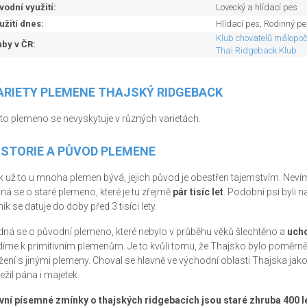
vodní využití:
Lovecký a hlídací pes
užití dnes:
Hlídací pes, Rodinný pes
Klub chovatelů málopo
uby v ČR:
Thai Ridgeback Klub
ARIETY PLEMENE THAJSKÝ RIDGEBACK
to plemeno se nevyskytuje v různých varietách.
ISTORIE A PŮVOD PLEMENE
k už to u mnoha plemen bývá, jejich původ je obestřen tajemstvím. Nevíme
dná se o staré plemeno, které je tu zřejmě
pár tisíc let
. Podobní psi byli 
ik se datuje do doby před 3 tisíci lety.
dná se o původní plemeno, které nebylo v průběhu věků šlechtěno a
ucho
díme k primitivním plemenům. Je to kvůli tomu, že Thajsko bylo poměrně 
ížení s jinými plemeny. Choval se hlavně ve východní oblasti Thajska j
ežil pána i majetek.
vní písemné zmínky o thajských ridgebacích jsou staré zhruba 400 l