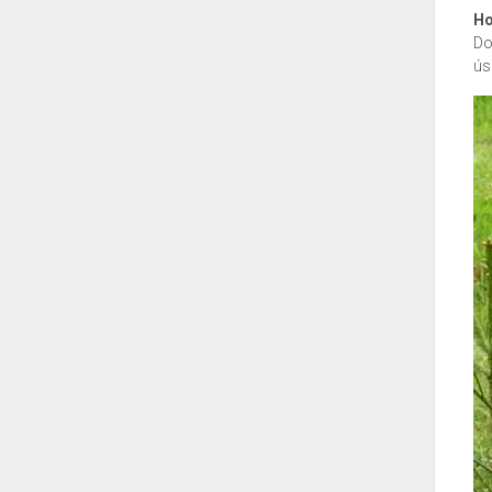
Ho
Do
ús