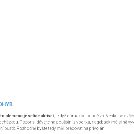
OHYB
to plemeno je velice aktivní
, i když doma rád odpočívá. Venku se ovšem 
ocházkou. Pozor si dávejte na pouštění z vodítka, ridgeback má silně vyv
 ní pustit. Rozhodně byste tedy měli pracovat na přivolání.