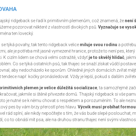
OVAHA
ajský ridgeback se řadí k primitivním plemenům, což znamená, že
není 
žeme pozorovat některé z vlastností divokých psů.
Vyznačuje se vysok
jména ten lovecký.
 se týká povahy, tak tento ridgeback velice
miluje svou rodinu
a potřebuj
tmi, ale je potřeba mít jasně vymezené hranice, protože to není pes, který s
ti. K cizím lidem se chová velmi ostražitě, vždyť
je to skvělý hlídač
, jakm
oblém. Co se týká ostatních psů, tak thajec se snaží získat vůdčí postaven
ovnal, aby nedocházelo ke sporům. Ohledně jiných domácích zvířat mějte
t tendece např. kočky pronásledovat. Vždy je lepší, pokud s dalším zvířet
primitivních plemen je velice důležitá socializace
, ta samozřejmě začín
kračovat, jakmile si štěně přivezete domů. Thajský ridgeback si vše pama
oto je nutné se k němu chovat s respektem a porozuměním. To ale nezna
kový pes by vám brzy přerostl přes hlavu.
Výcvik musí probíhat formou 
vel rád splní, ale nikdy nepočítejte s tím, že vás bude slepě poslouchat, má
dí, co to obnáší mít psa, ale na druhou stranu thajec není svými vlastnostm