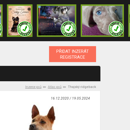
PŘIDAT INZERÁT
REGISTRACE
Inzerce psů
Atlas psů
Thajský ridgeback
16.12.2020 / 19.05.2024