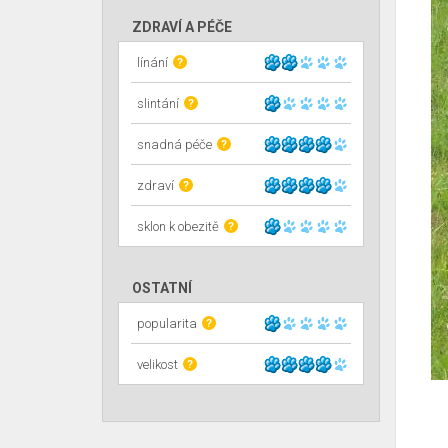
ZDRAVÍ A PÉČE
línání
?
slintání
?
snadná péče
?
zdraví
?
sklon k obezitě
?
OSTATNÍ
popularita
?
velikost
?