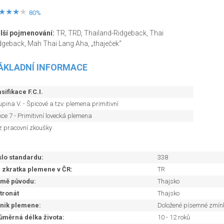
80%
lší pojmenování:
TR, TRD, Thailand-Ridgeback, Thai
dgeback, Mah Thai Lang Aha, „thaječek“
ÁKLADNÍ INFORMACE
sifikace F.C.I.
pina V. - Špicové a tzv. plemena primitivní
ce 7 - Primitivní lovecká plemena
z pracovní zkoušky
slo standardu:
338
. zkratka plemene v ČR:
TR
mě původu:
Thajsko
tronát
Thajsko
nik plemene:
Doložené písemné zmínky
ůměrná délka života:
10 - 12 roků