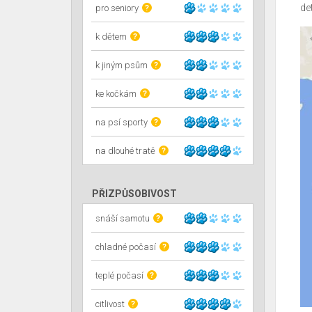
de
pro seniory
?
k dětem
?
k jiným psům
?
ke kočkám
?
na psí sporty
?
na dlouhé tratě
?
PŘIZPŮSOBIVOST
snáší samotu
?
chladné počasí
?
teplé počasí
?
citlivost
?