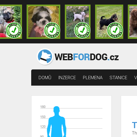
DOMŮ
INZERCE
PLEMENA
STANICE
V
T
Th