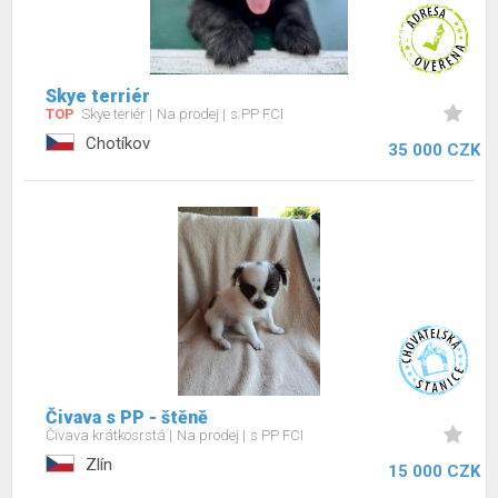
Skye terriér
TOP
Skye teriér
Na prodej
s PP FCI
Chotíkov
35 000 CZK
Čivava s PP - štěně
Čivava krátkosrstá
Na prodej
s PP FCI
Zlín
15 000 CZK