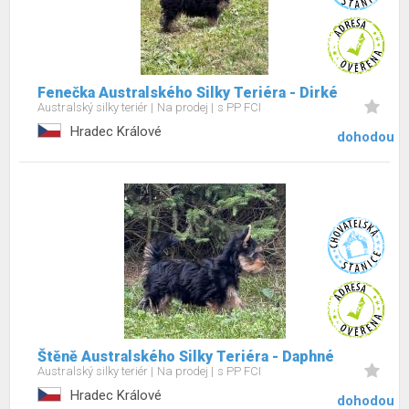
Fenečka Australského Silky Teriéra - Dirké
Australský silky teriér
Na prodej
s PP FCI
Hradec Králové
dohodou
Štěně Australského Silky Teriéra - Daphné
Australský silky teriér
Na prodej
s PP FCI
Hradec Králové
dohodou