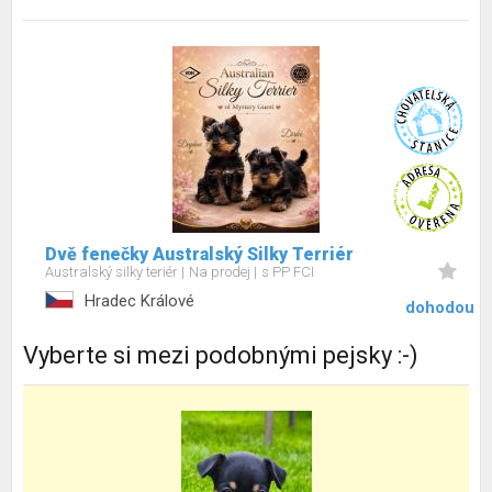
Dvě fenečky Australský Silky Terriér
Australský silky teriér
Na prodej
s PP FCI
Hradec Králové
dohodou
Vyberte si mezi podobnými pejsky :-)