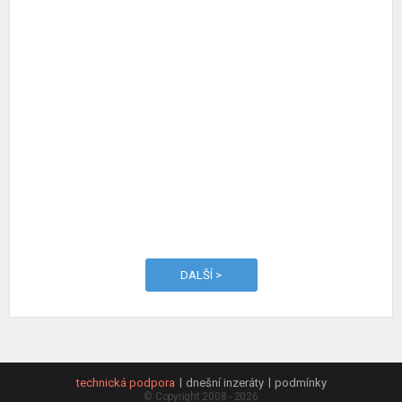
DALŠÍ >
technická podpora
dnešní inzeráty
podmínky
© Copyright 2008 - 2026