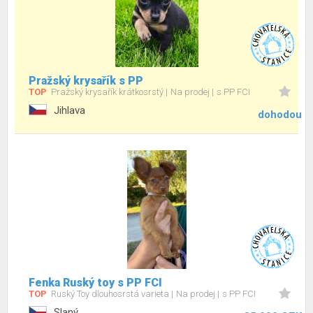
Pražský krysařík s PP
TOP
Pražský krysařík krátkosrstý
Na prodej
s PP FCI
Jihlava
dohodou
Fenka Ruský toy s PP FCI
TOP
Ruský Toy dlouhosrstá varieta
Na prodej
s PP FCI
Slaný