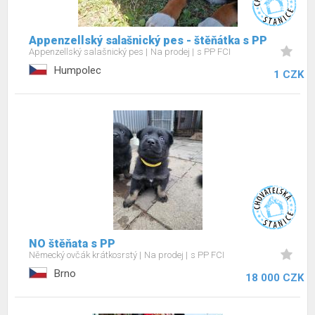
Appenzellský salašnický pes - štěňátka s PP
Appenzellský salašnický pes
Na prodej
s PP FCI
Humpolec
1 CZK
NO štěňata s PP
Německý ovčák krátkosrstý
Na prodej
s PP FCI
Brno
18 000 CZK