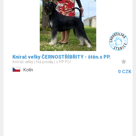
Knírač velky ČERNOSTŘÍBŘITY - štěn.s PP.
Knírač velký
Na prodej
s PP FCI
Kolín
0 CZK