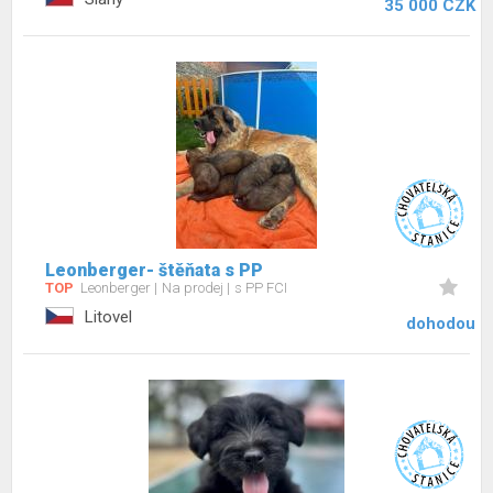
35 000 CZK
Leonberger- štěňata s PP
TOP
Leonberger
Na prodej
s PP FCI
Litovel
dohodou