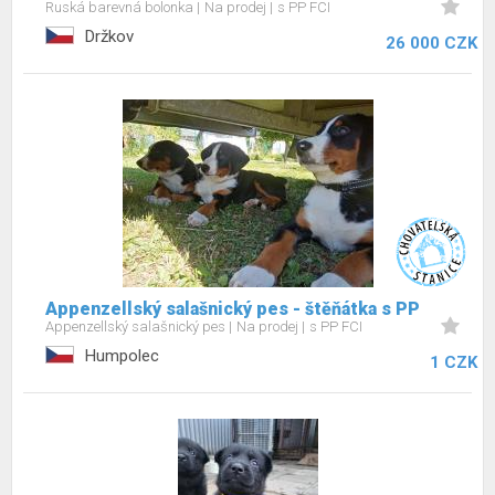
Ruská barevná bolonka
Na prodej
s PP FCI
Držkov
26 000 CZK
Appenzellský salašnický pes - štěňátka s PP
Appenzellský salašnický pes
Na prodej
s PP FCI
Humpolec
1 CZK