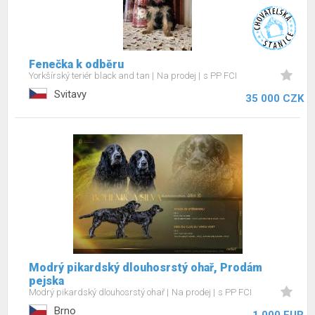
Fenečka k odběru
Yorkšírský teriér black and tan
Na prodej
s PP FCI
Svitavy
35 000 CZK
Modrý pikardský dlouhosrstý ohař, Prodám
pejska
Modrý pikardský dlouhosrstý ohař
Na prodej
s PP FCI
Brno