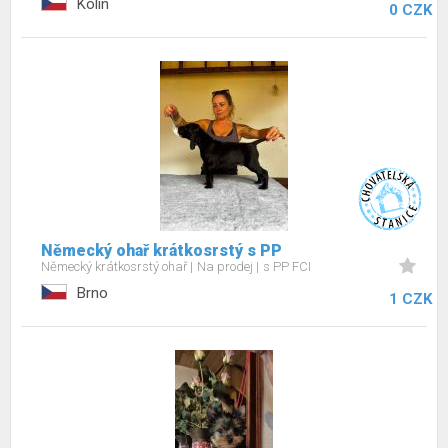
Kolín
0 CZK
Německý ohař krátkosrstý s PP
Německý krátkosrstý ohař
Na prodej
s PP FCI
Brno
1 CZK