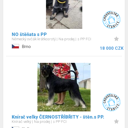
NO štěňata s PP
Německý ovčák krátkosrstý
Na prodej
s PP FCI
Brno
18 000 CZK
Knírač velky ČERNOSTŘÍBŘITY - štěn.s PP.
Knírač velký
Na prodej
s PP FCI