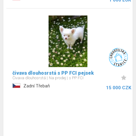
1 000 EUR
čivava dlouhosrstá s PP FCI pejsek
Čivava dlouhosrstá
Na prodej
s PP FCI
Zadní Třebaň
15 000 CZK