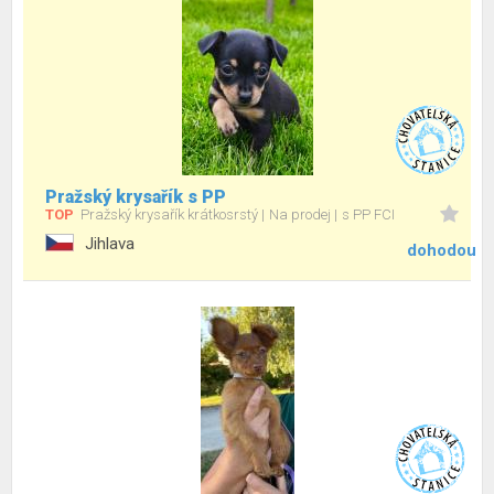
Pražský krysařík s PP
TOP
Pražský krysařík krátkosrstý
Na prodej
s PP FCI
Jihlava
dohodou