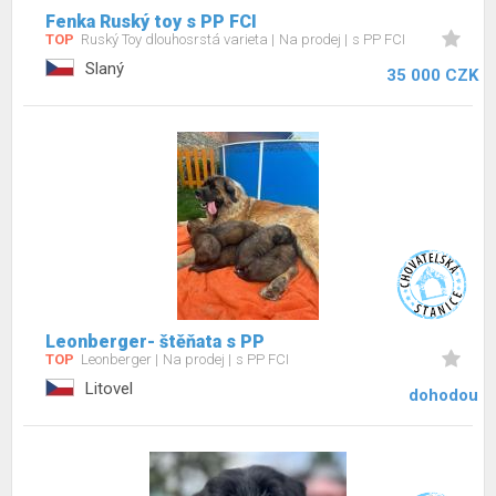
Fenka Ruský toy s PP FCI
TOP
Ruský Toy dlouhosrstá varieta
Na prodej
s PP FCI
Slaný
35 000 CZK
Leonberger- štěňata s PP
TOP
Leonberger
Na prodej
s PP FCI
Litovel
dohodou