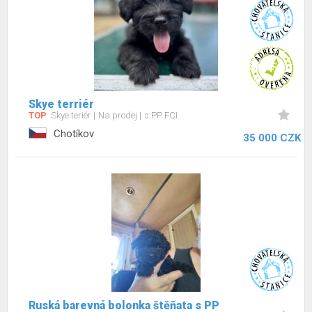
Skye terriér
TOP
Skye teriér
Na prodej
s PP FCI
Chotíkov
35 000 CZK
Ruská barevná bolonka štěňata s PP