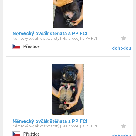
Německý ovčák štěňata s PP FCI
Německý ovčák krátkosrstý
Na prodej
s PP FCI
Přeštice
dohodou
Německý ovčák štěňata s PP FCI
Německý ovčák krátkosrstý
Na prodej
s PP FCI
Přeštice