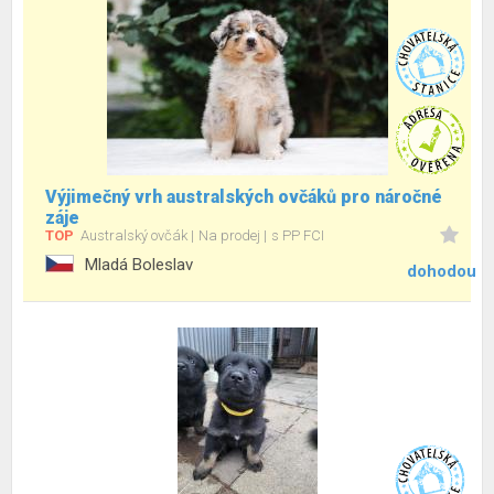
Výjimečný vrh australských ovčáků pro náročné
záje
TOP
Australský ovčák
Na prodej
s PP FCI
Mladá Boleslav
dohodou