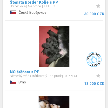
Štěňata Border Kolie s PP
Border kolie
Na prodej
s PP FCI
České Budějovice
30 000 CZK
NO štěňata s PP
Německý ovčák krátkosrstý
Na prodej
s PP FCI
Brno
18 000 CZK