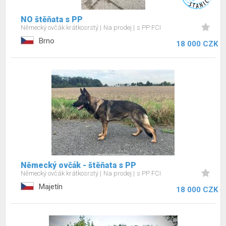
NO štěňata s PP
Německý ovčák krátkosrstý
Na prodej
s PP FCI
Brno
18 000 CZK
Německý ovčák - štěňata s PP
Německý ovčák krátkosrstý
Na prodej
s PP FCI
Majetín
18 000 CZK