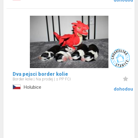
dohodou
Dva pejsci border kolie
Border kolie
Na prodej
s PP FCI
Holubice
dohodou