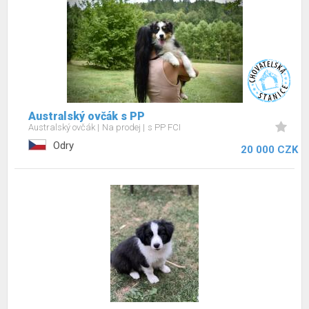
Australský ovčák s PP
Australský ovčák
Na prodej
s PP FCI
Odry
20 000 CZK