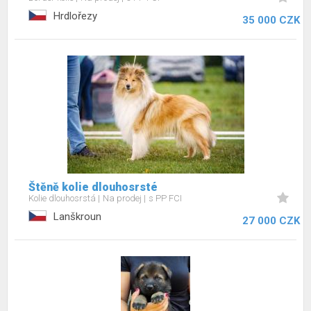
Hrdlořezy
35 000 CZK
Štěně kolie dlouhosrsté
Kolie dlouhosrstá
Na prodej
s PP FCI
Lanškroun
27 000 CZK