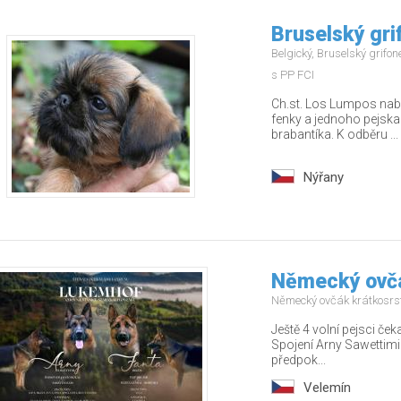
Bruselský gri
Belgický, Bruselský grifo
s PP FCI
Ch.st. Los Lumpos nabíz
fenky a jednoho pejska
brabantíka. K odběru ...
Nýřany
Německý ovčá
Německý ovčák krátkosrs
Ještě 4 volní pejsci ček
Spojení Arny Sawettimi
předpok...
Velemín