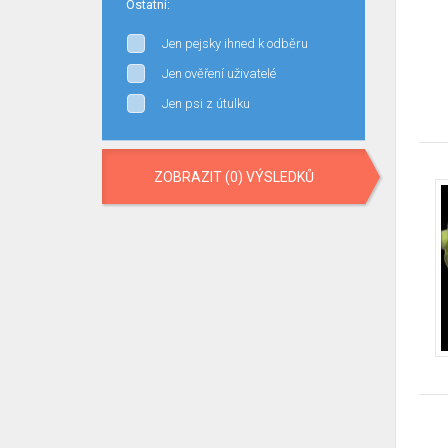
Ostatní:
Jen pejsky ihned k odběru
Jen ověření uživatelé
Jen psi z útulku
ZOBRAZIT (0) VÝSLEDKŮ