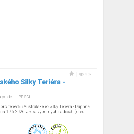
35x
ského Silky Teriéra -
 prodej
s PP FCI
ro fenečku Australského Silky Teriéra - Daphné.
ena 19.5.2026. Je po výborných rodičích (otec