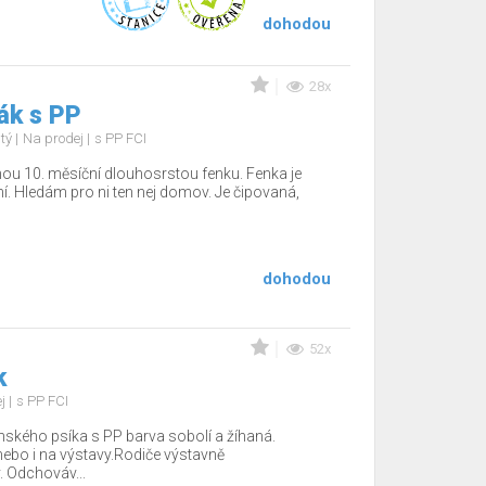
dohodou
28x
ák s PP
stý
Na prodej
s PP FCI
nou 10. měsíční dlouhosrstou fenku. Fenka je
í. Hledám pro ni ten nej domov. Je čipovaná,
dohodou
52x
k
ej
s PP FCI
ského psíka s PP barva sobolí a žíhaná.
ebo i na výstavy.Rodiče výstavně
. Odchováv...