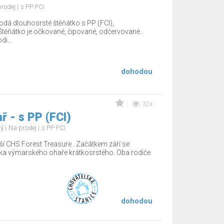
prodej
s PP FCI
odá dlouhosrsté štěňátko s PP (FCI),
těňátko je očkované, čipované, odčervované.
i...
dohodou
32x
 - s PP (FCI)
tý
Na prodej
s PP FCI
ší CHS Forest Treasure . Začátkem září se
tka výmarského ohaře krátkosrstého. Oba rodiče
dohodou