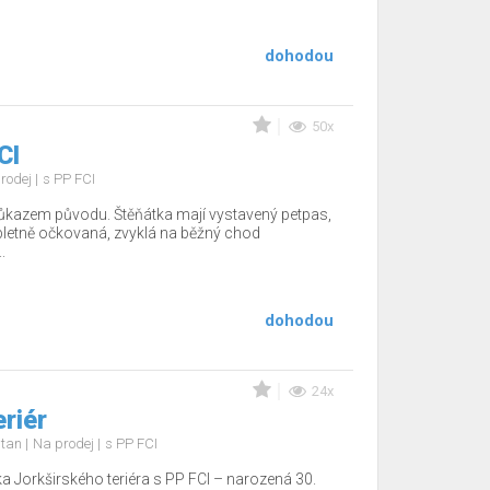
dohodou
50x
CI
rodej
s PP FCI
ůkazem původu. Štěňátka mají vystavený petpas,
pletně očkovaná, zvyklá na běžný chod
.
dohodou
24x
eriér
d tan
Na prodej
s PP FCI
a Jorkširského teriéra s PP FCI – narozená 30.