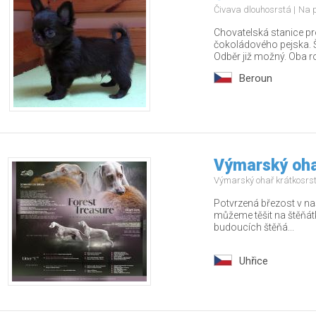
Čivava dlouhosrstá
Na 
Chovatelská stanice pr
čokoládového pejska. Š
Odběr již možný. Oba rod
Beroun
Výmarský ohař
Výmarský ohař krátkosrs
Potvrzená březost v na
můžeme těšit na štěňá
budoucích štěňá...
Uhřice