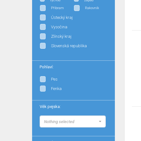
východ
západ
Příbram
Rakovník
Ústecký kraj
Vysočina
Zlínský kraj
Slovenská republika
Pohlaví:
Pes
Fenka
Věk pejska:
Nothing selected