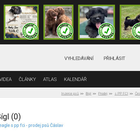
VYHLEDÁVÁNÍ
PŘIHLÁSIT
VIDEA
ČLÁNKY
ATLAS
KALENDÁŘ
Inzerce psů
Bígl
Prodej
s PP FCI
Čes
ígl (0)
agle s pp fci - prodej psů Čáslav