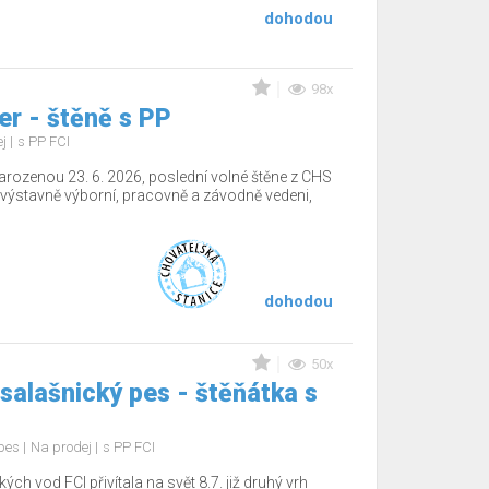
dohodou
98x
r - štěně s PP
ej
s PP FCI
arozenou 23. 6. 2026, poslední volné štěne z CHS
výstavně výborní, pracovně a závodně vedeni,
dohodou
50x
salašnický pes - štěňátka s
 pes
Na prodej
s PP FCI
 vod FCI přivítala na svět 8.7. již druhý vrh