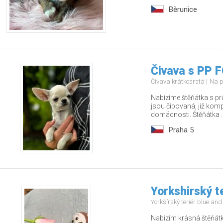
Běrunice
Čivava s PP F
Čivava krátkosrstá
Na p
Nabízíme štěňátka s pr
jsou čipovaná, již kom
domácnosti. Štěňátka ..
Praha 5
Yorkshirský t
Yorkšírský teriér blue an
Nabízím krásná štěňátk