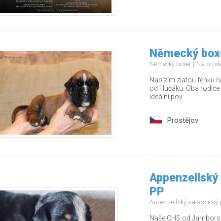
Německý boxe
Německý boxer
Na prod
Nabízím zlatou fenku n
od Hučáku. Oba rodiče 
ideální pov...
Prostějov
Appenzellský 
PP
Appenzellský salašnický
Naše CHS od Jamborských