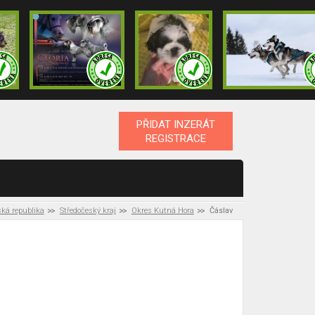
PŘIDAT INZERÁT
REGISTRACE
ká republika
Středočeský kraj
Okres Kutná Hora
Čáslav