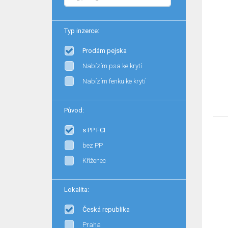
Typ inzerce:
Prodám pejska
Nabízím psa ke krytí
Nabízím fenku ke krytí
Původ:
s PP FCI
bez PP
Kříženec
Lokalita:
Česká republika
Praha