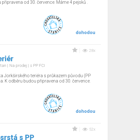
 připravena od 30. července. Máme 4 pejsků .
dohodou
28x
eriér
d tan
Na prodej
s PP FCI
a Jorkširského teriéra s průkazem původu (PP
na. K odběru budou připravena od 30. července.
dohodou
52x
srstá s PP