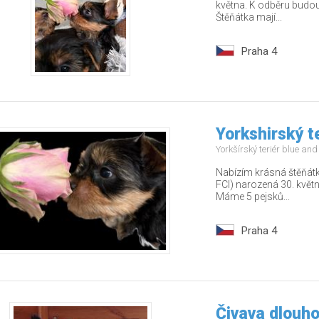
května. K odběru budou
Štěňátka mají...
Praha 4
Yorkshirský t
Yorkšírský teriér blue an
Nabízím krásná štěňátk
FCI) narozená 30. květ
Máme 5 pejsků...
Praha 4
Čivava dlouho