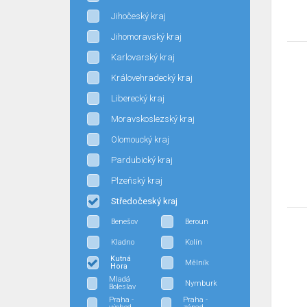
Jihočeský kraj
Jihomoravský kraj
Karlovarský kraj
Královehradecký kraj
Liberecký kraj
Moravskoslezský kraj
Olomoucký kraj
Pardubický kraj
Plzeňský kraj
Středočeský kraj
Benešov
Beroun
Kladno
Kolín
Kutná
Mělník
Hora
Mladá
Nymburk
Boleslav
Praha -
Praha -