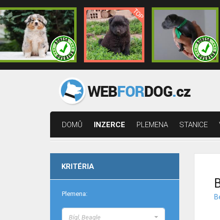
DOMŮ
INZERCE
PLEMENA
STANICE
KRITÉRIA
B
Plemena:
Be
Bígl, Beagle