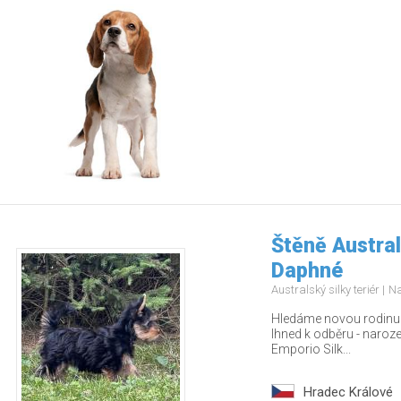
Štěně Austral
Daphné
Australský silky teriér
Na
Hledáme novou rodinu p
Ihned k odběru - naroz
Emporio Silk...
Hradec Králové