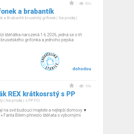
83x
fonek a brabantík
nek a Brabantík bruselský grifonek
Na prodej
í štěňátka narozená 1.6.2026, jedná se o tři
 bruselského grifonka a jednoho pejska
dohodou
59x
k REX krátkosrstý s PP
tý
Na prodej
s PP FCI
ají na své budoucí majitele a nejlepší domovy. ♥️
 × Fanta Bilem přineslo štěňata s výbornými