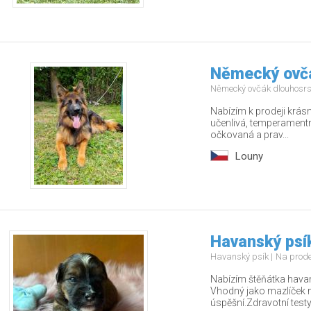
Německý ovč
Německý ovčák dlouhosr
Nabízím k prodeji krás
učenlivá, temperamentn
očkovaná a prav...
Louny
Havanský psí
Havanský psík
Na prod
Nabízím štěňátka havan
Vhodný jako mazlíček n
úspěšní.Zdravotní testy