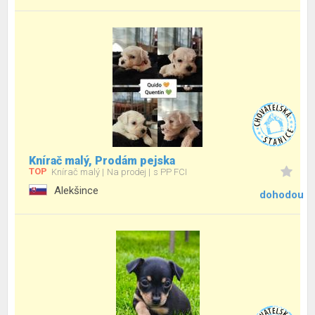
Knírač malý, Prodám pejska
TOP
Knírač malý
Na prodej
s PP FCI
Alekšince
dohodou