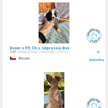
Boxer s PP, Ch.s. Impressia-Box
TOP
Německý boxer
Na prodej
s PP FCI
Břeclav
dohodou