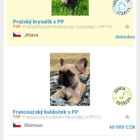
Pražský krysařík s PP
TOP
Pražský krysařík krátkosrstý
Na prodej
s PP FCI
Jihlava
dohodou
Francouzský buldoček s PP
TOP
Francouzský buldoček
Na prodej
s PP FCI
Olomouc
40 000 CZK