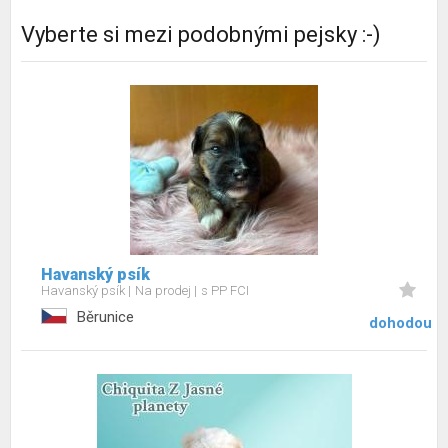
Vyberte si mezi podobnými pejsky :-)
Havanský psík
Havanský psík
Na prodej
s PP FCI
Běrunice
dohodou