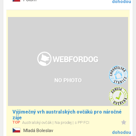
dohodou
Výjimečný vrh australských ovčáků pro náročné
záje
TOP
Australský ovčák
Na prodej
s PP FCI
Mladá Boleslav
dohodou