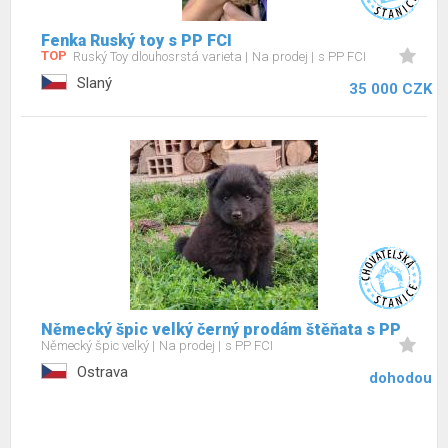
Fenka Ruský toy s PP FCI
TOP
Ruský Toy dlouhosrstá varieta
Na prodej
s PP FCI
Slaný
35 000 CZK
Německý špic velký černý prodám štěňata s PP
Německý špic velký
Na prodej
s PP FCI
Ostrava
dohodou