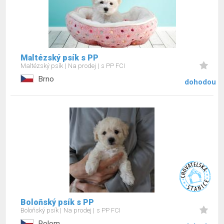
Maltézský psík s PP
Maltézský psík
Na prodej
s PP FCI
Brno
dohodou
Boloňský psík s PP
Boloňský psík
Na prodej
s PP FCI
Polom