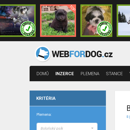
DOMŮ
INZERCE
PLEMENA
STANICE
KRITÉRIA
B
Plemena:
s
Boloňský psík