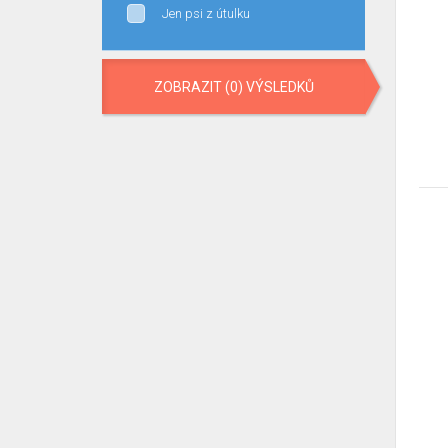
Jen psi z útulku
ZOBRAZIT (0) VÝSLEDKŮ