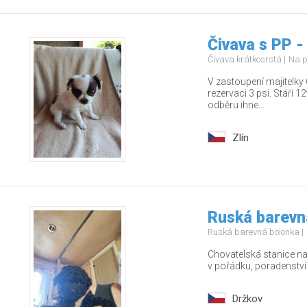
Čivava s PP -
Čivava krátkosrstá
Na p
V zastoupení majitelky 
rezervaci 3 psi. Stáří 
odběru ihne...
Zlín
Ruská barevn
Ruská barevná bolonka
Chovatelská stanice nab
v pořádku, poradenstv
Držkov