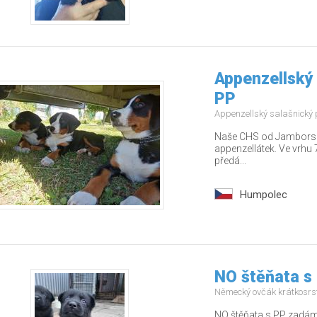
Appenzellský 
PP
Appenzellský salašnický
Naše CHS od Jamborských
appenzellátek. Ve vrhu 7
předá...
Humpolec
NO štěňata s
Německý ovčák krátkosrs
NO štěňata s PP zadám 