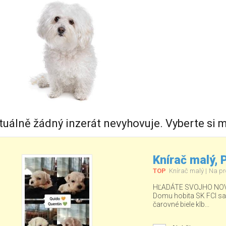
tuálně žádný inzerát nevyhovuje. Vyberte si m
Knírač malý,
TOP
Knírač malý
Na pr
HĽADÁTE SVOJHO NOV
Domu hobita SK FCI sa ud
čarovné biele klb...