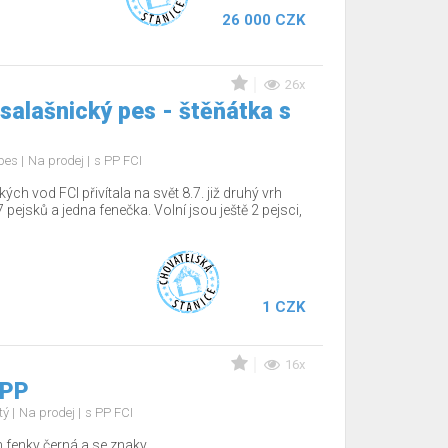
26 000 CZK
26x
salašnický pes - štěňátka s
 pes
Na prodej
s PP FCI
 vod FCI přivítala na svět 8.7. již druhý vrh
 pejsků a jedna fenečka. Volní jsou ještě 2 pejsci,
1 CZK
16x
 PP
tý
Na prodej
s PP FCI
fenky černá a se znaky,