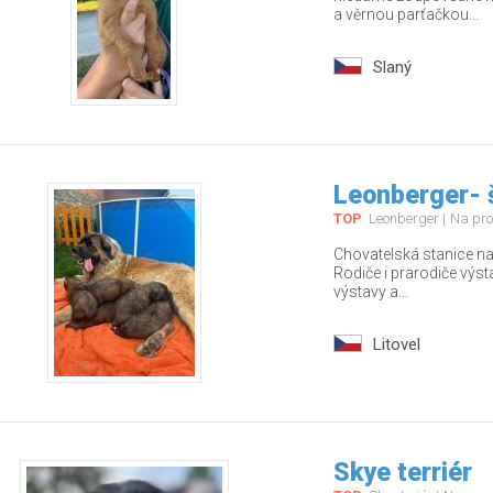
a věrnou parťačkou...
Slaný
Leonberger- 
TOP
Leonberger
Na pro
Chovatelská stanice nab
Rodiče i prarodiče výs
výstavy a...
Litovel
Skye terriér