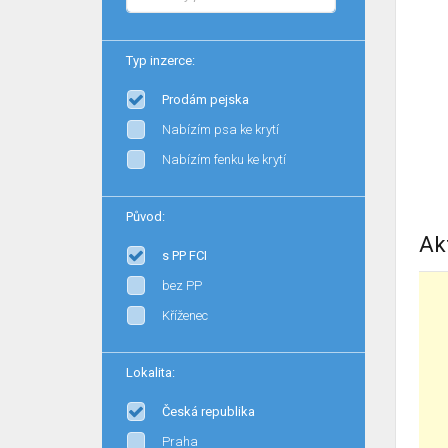
Typ inzerce:
Prodám pejska
Nabízím psa ke krytí
Nabízím fenku ke krytí
Původ:
Ak
s PP FCI
bez PP
Kříženec
Lokalita:
Česká republika
Praha