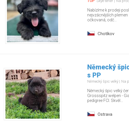
TOP
Skye teriér
Na pro
Nabízíme k prodeji pos
nejvzácnějších plemen – 
očkovaná, odč...
Chotíkov
Německý špic
s PP
Německý špic velký
Na p
Německý špic velký čern
Grossspitz welpen - Gia
pedigree FCI. Skvěl...
Ostrava