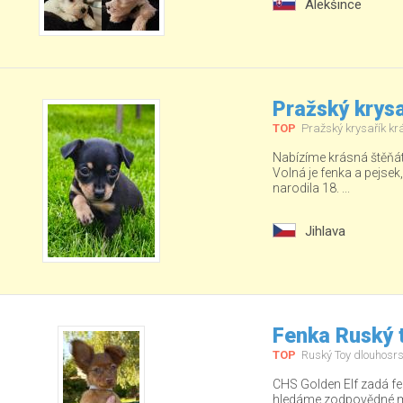
Alekšince
Pražský krysa
TOP
Pražský krysařík kr
Nabízíme krásná štěňá
Volná je fenka a pejsek
narodila 18. ...
Jihlava
Fenka Ruský t
TOP
Ruský Toy dlouhosrs
CHS Golden Elf zadá fe
hledáme zodpovědné ma