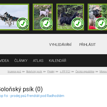
VYHLEDÁVÁNÍ
PŘIHLÁSIT
VIDEA
ČLÁNKY
ATLAS
KALENDÁŘ
Inzerce psů
Boloňský psík
Prodej
s PP FCI
Česká republika
Morav
oloňský psík (0)
 pp fci - prodej psů Frenštát pod Radhoštěm