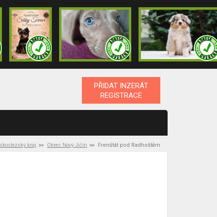
PŘIDAT INZERÁT
REGISTRACE
skoslezský kraj
Okres Nový Jičín
Frenštát pod Radhoštěm