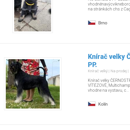
vhodnénavýcvikneborodi
na stránkách chs z Cago
Brno
Knírač velky
PP.
Knírač velký
Na prodej
Knírač velky ČERNOSTŘ
VÍTĚZOVÉ, Multichamp., 
vhodne na vystavu, c...
Kolín