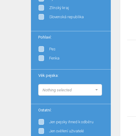
Zlínský kraj
Slovenská republika
Pohlaví:
Pes
Fenka
Věk pejska:
Nothing selected
Ostatní:
Jen pejsky ihned k odběru
Jen ověření uživatelé