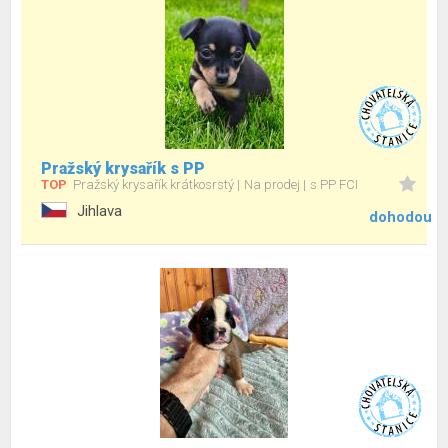
Pražský krysařík s PP
TOP
Pražský krysařík krátkosrstý
Na prodej
s PP FCI
Jihlava
dohodou