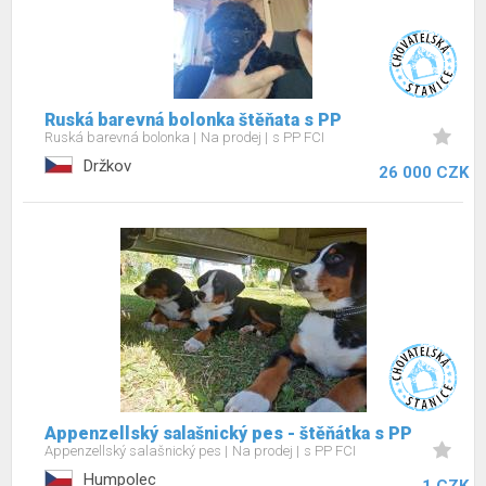
Ruská barevná bolonka štěňata s PP
Ruská barevná bolonka
Na prodej
s PP FCI
Držkov
26 000 CZK
Appenzellský salašnický pes - štěňátka s PP
Appenzellský salašnický pes
Na prodej
s PP FCI
Humpolec