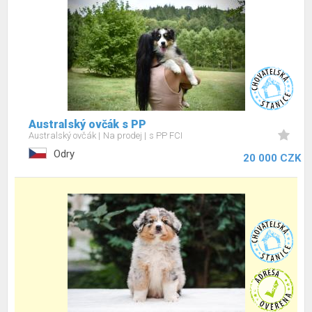
Australský ovčák s PP
Australský ovčák
Na prodej
s PP FCI
Odry
20 000 CZK