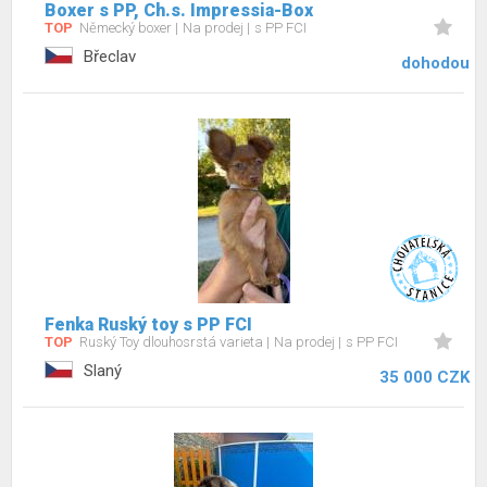
Boxer s PP, Ch.s. Impressia-Box
TOP
Německý boxer
Na prodej
s PP FCI
Břeclav
dohodou
Fenka Ruský toy s PP FCI
TOP
Ruský Toy dlouhosrstá varieta
Na prodej
s PP FCI
Slaný
35 000 CZK