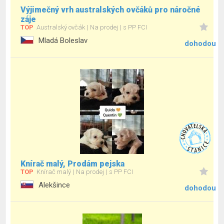
Výjimečný vrh australských ovčáků pro náročné
záje
TOP
Australský ovčák
Na prodej
s PP FCI
Mladá Boleslav
dohodou
Knírač malý, Prodám pejska
TOP
Knírač malý
Na prodej
s PP FCI
Alekšince
dohodou