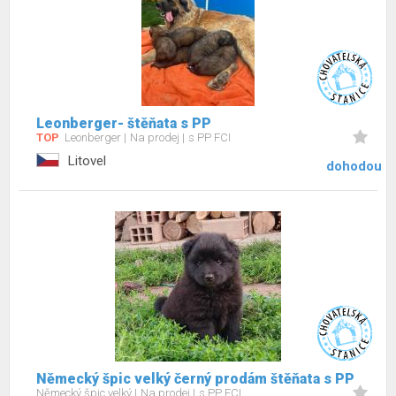
Leonberger- štěňata s PP
TOP
Leonberger
Na prodej
s PP FCI
Litovel
dohodou
Německý špic velký černý prodám štěňata s PP
Německý špic velký
Na prodej
s PP FCI