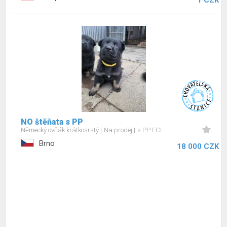
1 CZK
NO štěňata s PP
Německý ovčák krátkosrstý
Na prodej
s PP FCI
Brno
18 000 CZK