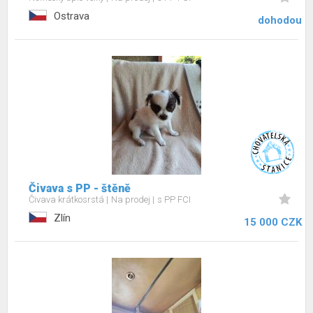
Ostrava
dohodou
Čivava s PP - štěně
Čivava krátkosrstá
Na prodej
s PP FCI
Zlín
15 000 CZK