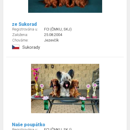
ze Sukorad
Registrována u:
FCI (ČMKU, SKJ)
Založena:
25.08.2004
Chováme:
Jezevčík
Sukorady
Naše poupátko
Registrována u:
FCI (ČMKU, SKJ)