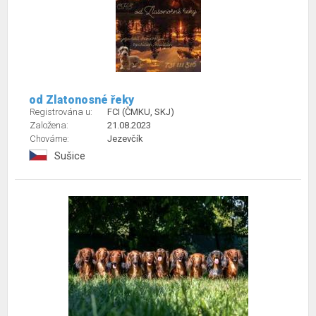
od Zlatonosné řeky
Registrována u:
FCI (ČMKU, SKJ)
Založena:
21.08.2023
Chováme:
Jezevčík
Sušice