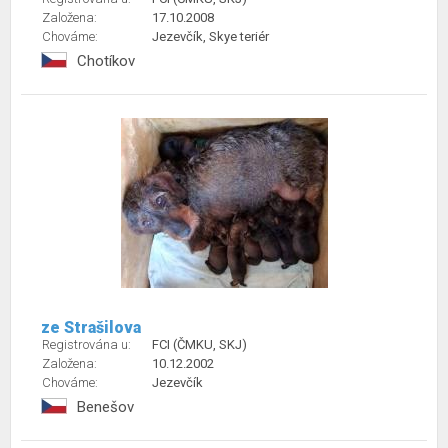
Založena:
17.10.2008
Chováme:
Jezevčík, Skye teriér
Chotíkov
ze Strašilova
Registrována u:
FCI (ČMKU, SKJ)
Založena:
10.12.2002
Chováme:
Jezevčík
Benešov