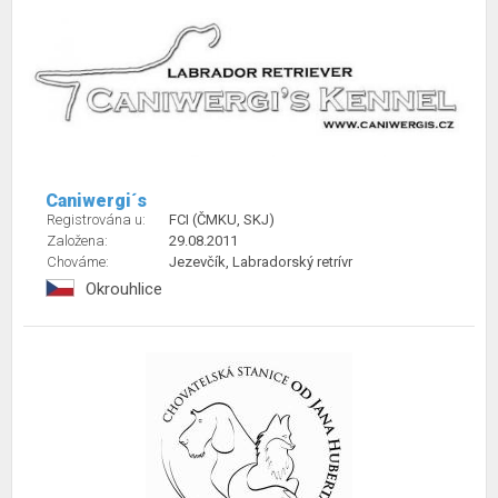
Caniwergi´s
Registrována u:
FCI (ČMKU, SKJ)
Založena:
29.08.2011
Chováme:
Jezevčík, Labradorský retrívr
Okrouhlice