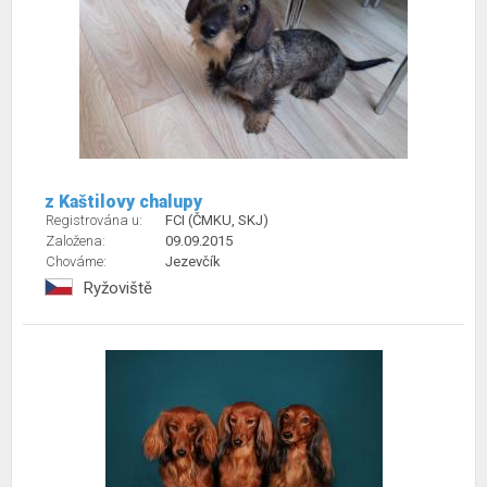
z Kaštilovy chalupy
Registrována u:
FCI (ČMKU, SKJ)
Založena:
09.09.2015
Chováme:
Jezevčík
Ryžoviště