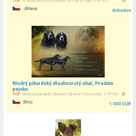
TOP
Pražský krysařík krátkosrstý
Na prodej
s PP FCI
Jihlava
dohodou
Modrý pikardský dlouhosrstý ohař, Prodám
pejska
TOP
Modrý pikardský dlouhosrstý ohař
Na prodej
s PP FCI
Brno
1 000 EUR