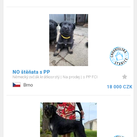
NO štěňata s PP
Německý ovčák krátkosrstý
Na prodej
s PP FCI
Brno
18 000 CZK