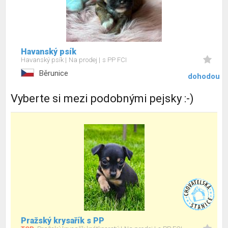
Havanský psík
Havanský psík
Na prodej
s PP FCI
Běrunice
dohodou
Vyberte si mezi podobnými pejsky :-)
Pražský krysařík s PP