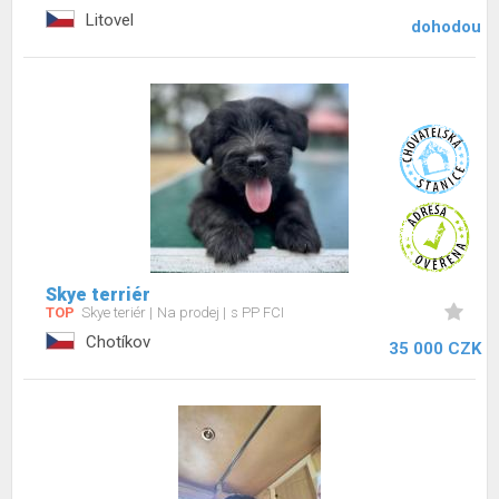
Litovel
dohodou
Skye terriér
TOP
Skye teriér
Na prodej
s PP FCI
Chotíkov
35 000 CZK