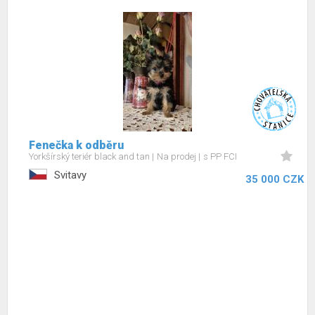
Fenečka k odběru
Yorkšírský teriér black and tan
Na prodej
s PP FCI
Svitavy
35 000 CZK