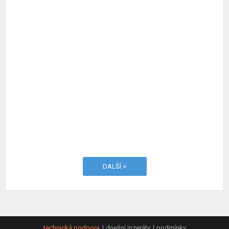
DALŠÍ >
technická podpora
dnešní inzeráty
podmínky