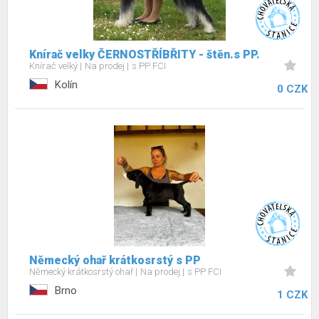
Knírač velky ČERNOSTŘÍBŘITY - štěn.s PP.
Knírač velký
Na prodej
s PP FCI
Kolín
0 CZK
Německý ohař krátkosrstý s PP
Německý krátkosrstý ohař
Na prodej
s PP FCI
Brno
1 CZK