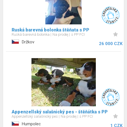
Ruská barevná bolonka štěňata s PP
Ruská barevná bolonka
Na prodej
s PP FCI
Držkov
26 000 CZK
Appenzellský salašnický pes - štěňátka s PP
Appenzellský salašnický pes
Na prodej
s PP FCI
Humpolec
1 CZK