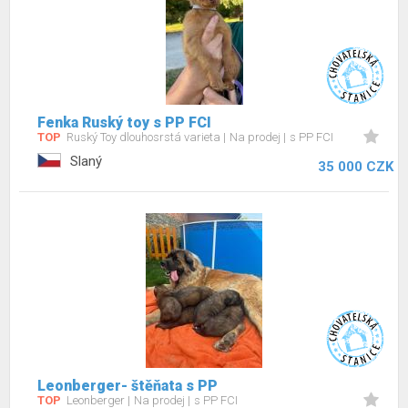
Fenka Ruský toy s PP FCI
TOP
Ruský Toy dlouhosrstá varieta
Na prodej
s PP FCI
Slaný
35 000 CZK
Leonberger- štěňata s PP
TOP
Leonberger
Na prodej
s PP FCI