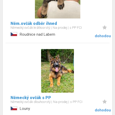
Něm.ovčák odběr ihned
Německý ovčák krátkosrstý
Na prodej
s PP FCI
Roudnice nad Labem
dohodou
Německý ovčák s PP
Německý ovčák dlouhosrstý
Na prodej
s PP FCI
Louny
dohodou