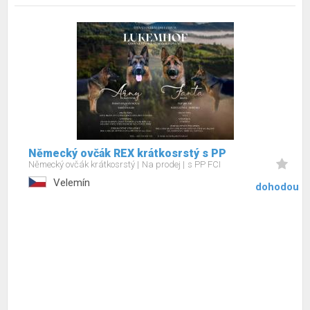
Německý ovčák REX krátkosrstý s PP
Německý ovčák krátkosrstý
Na prodej
s PP FCI
Velemín
dohodou