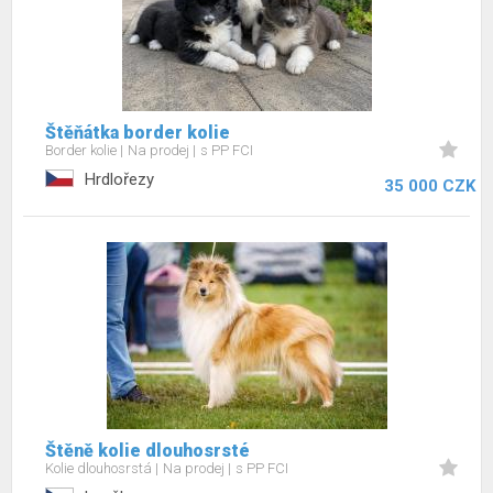
Štěňátka border kolie
Border kolie
Na prodej
s PP FCI
Hrdlořezy
35 000 CZK
Štěně kolie dlouhosrsté
Kolie dlouhosrstá
Na prodej
s PP FCI