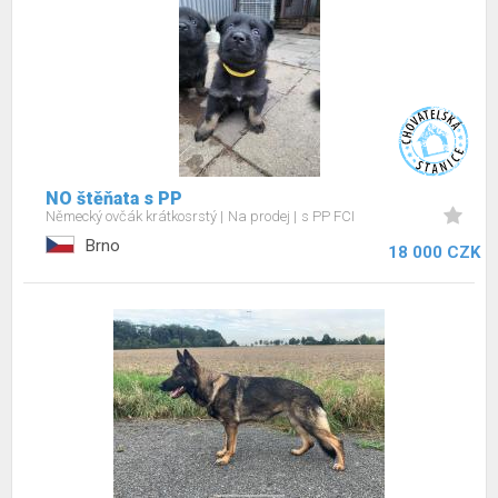
NO štěňata s PP
Německý ovčák krátkosrstý
Na prodej
s PP FCI
Brno
18 000 CZK