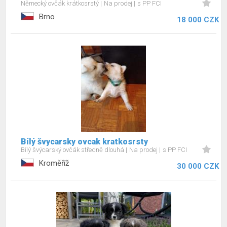
Německý ovčák krátkosrstý
Na prodej
s PP FCI
Brno
18 000 CZK
Bílý švycarsky ovcak kratkosrsty
Bílý švýcarský ovčák středně dlouhá
Na prodej
s PP FCI
Kroměříž
30 000 CZK