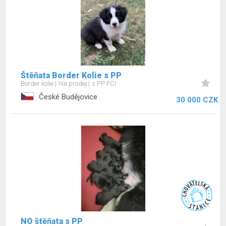
Štěňata Border Kolie s PP
Border kolie
Na prodej
s PP FCI
České Budějovice
30 000 CZK
NO štěňata s PP