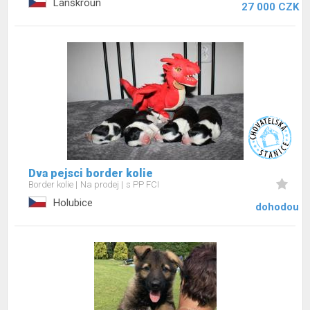
Lanškroun
27 000 CZK
Dva pejsci border kolie
Border kolie
Na prodej
s PP FCI
Holubice
dohodou