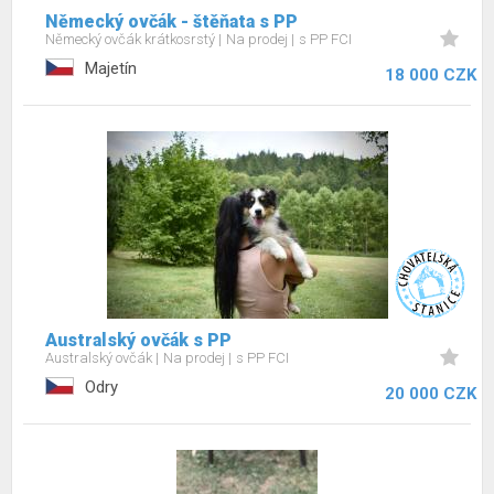
Německý ovčák - štěňata s PP
Německý ovčák krátkosrstý
Na prodej
s PP FCI
Majetín
18 000 CZK
Australský ovčák s PP
Australský ovčák
Na prodej
s PP FCI
Odry
20 000 CZK