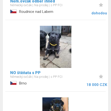
Něm.ovčák odběr ihned
Německý ovčák
Na prodej
s PP FCI
Roudnice nad Labem
dohodou
NO štěňata s PP
Německý ovčák
Na prodej
s PP FCI
Brno
18 000 CZK