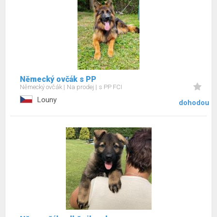
Německý ovčák s PP
Německý ovčák
Na prodej
s PP FCI
Louny
dohodou