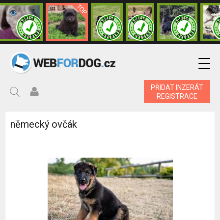
PŘIDAT INZERÁT
REGISTRACE
německý ovčák