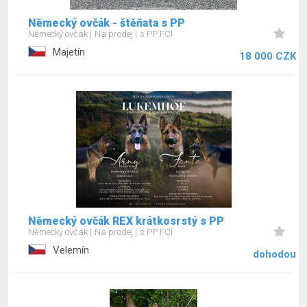
Německý ovčák - štěňata s PP
Německý ovčák
Na prodej
s PP FCI
Majetín
18 000 CZK
Německý ovčák REX krátkosrstý s PP
Německý ovčák
Na prodej
s PP FCI
Velemín
dohodou