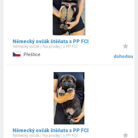
Německý ovčák štěňata s PP FCI
Německý ovčák
Na prodej
s PP FCI
Přeštice
dohodou
Německý ovčák štěňata s PP FCI
Německý ovčák
Na prodej
s PP FCI