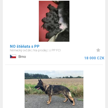
NO štěňata s PP
Německý ovčák
Na prodej
s PP FCI
Brno
18 000 CZK