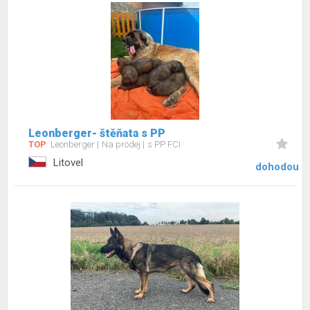
Leonberger- štěňata s PP
TOP
Leonberger
Na prodej
s PP FCI
Litovel
dohodou