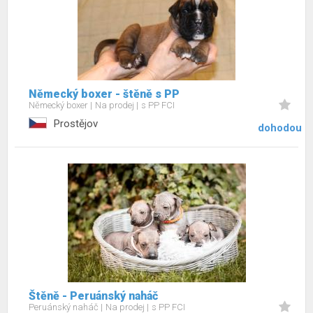
Německý boxer - štěně s PP
Německý boxer
Na prodej
s PP FCI
Prostějov
dohodou
Štěně - Peruánský naháč
Peruánský naháč
Na prodej
s PP FCI