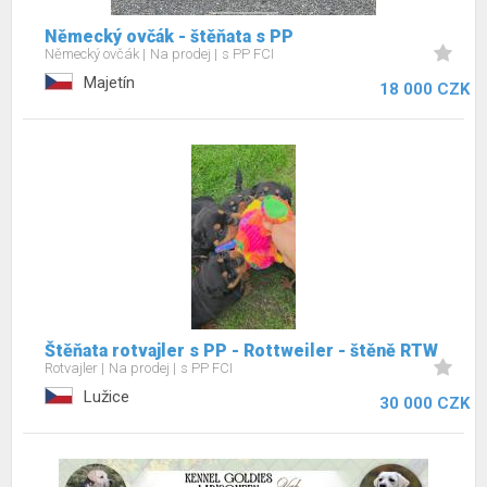
Německý ovčák - štěňata s PP
Německý ovčák
Na prodej
s PP FCI
Majetín
18 000 CZK
Štěňata rotvajler s PP - Rottweiler - štěně RTW
Rotvajler
Na prodej
s PP FCI
Lužice
30 000 CZK