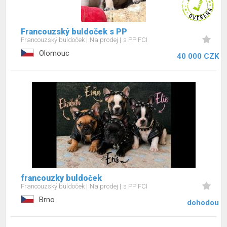
Francouzský buldoček s PP
Francouzský buldoček
Na prodej
s PP FCI
Olomouc
40 000 CZK
francouzky buldoček
Francouzský buldoček
Na prodej
s PP FCI
Brno
dohodou