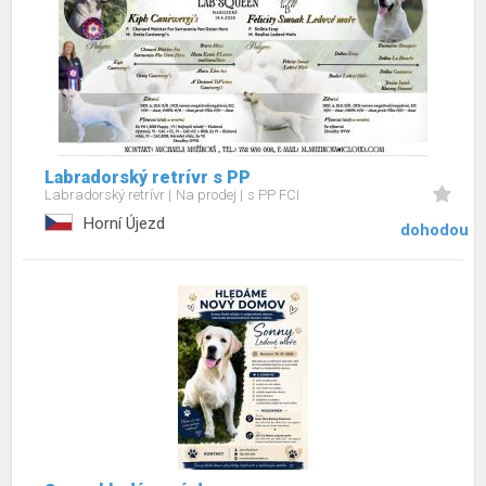
Labradorský retrívr s PP
Labradorský retrívr
Na prodej
s PP FCI
Horní Újezd
dohodou