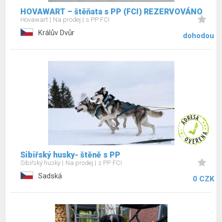
HOVAWART – štěňata s PP (FCI) REZERVOVÁNO
Hovawart
Na prodej
s PP FCI
Králův Dvůr
dohodou
Sibiřský husky- štěně s PP
Sibiřský husky
Na prodej
s PP FCI
Sadská
0 CZK