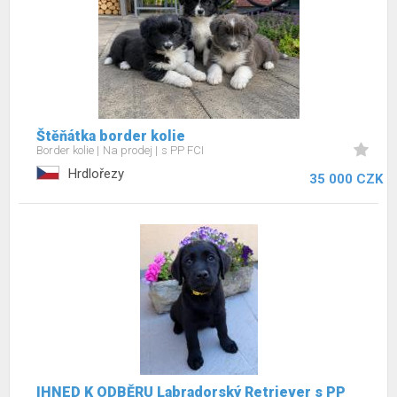
Štěňátka border kolie
Border kolie
Na prodej
s PP FCI
Hrdlořezy
35 000 CZK
IHNED K ODBĚRU Labradorský Retriever s PP