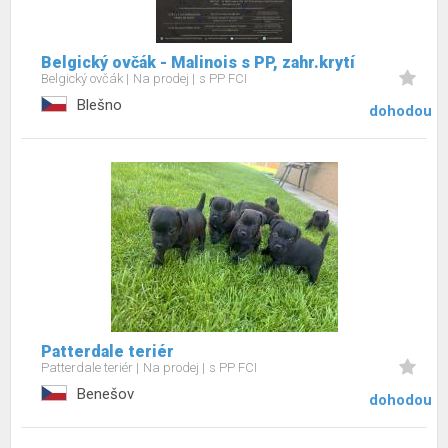
Belgický ovčák - Malinois s PP, zahr.krytí
Belgický ovčák
Na prodej
s PP FCI
Blešno
dohodou
Patterdale teriér
Patterdale teriér
Na prodej
s PP FCI
Benešov
dohodou