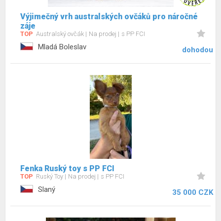
Výjimečný vrh australských ovčáků pro náročné
záje
TOP
Australský ovčák
Na prodej
s PP FCI
Mladá Boleslav
dohodou
Fenka Ruský toy s PP FCI
TOP
Ruský Toy
Na prodej
s PP FCI
Slaný
35 000 CZK