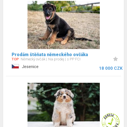
Prodám štěňata německého ovčáka
TOP
Německý ovčák
Na prodej
s PP FCI
Jesenice
18 000 CZK