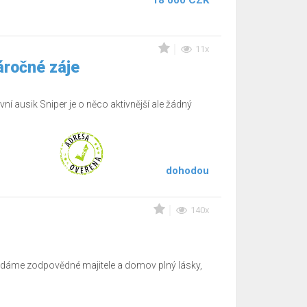
18 000 CZK
11x
áročné záje
ní ausik Sniper je o něco aktivnější ale žádný
dohodou
140x
ledáme zodpovědné majitele a domov plný lásky,