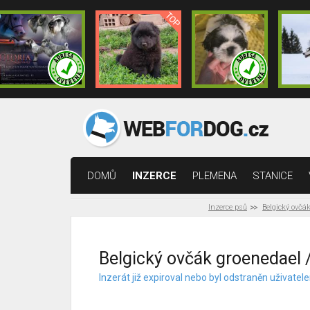
DOMŮ
INZERCE
PLEMENA
STANICE
Inzerce psů
Belgický ovčá
Belgický ovčák groenedael 
Inzerát již expiroval nebo byl odstraněn uživat