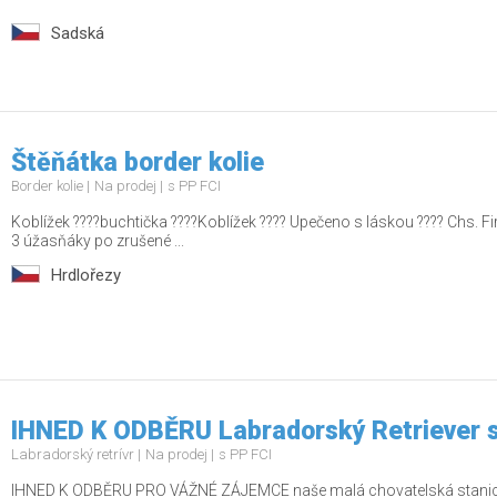
Sadská
Štěňátka border kolie
Border kolie
Na prodej
s PP FCI
Koblížek ????buchtička ????Koblížek ???? Upečeno s láskou ???? Chs. Firs
3 úžasňáky po zrušené ...
Hrdlořezy
IHNED K ODBĚRU Labradorský Retriever 
Labradorský retrívr
Na prodej
s PP FCI
IHNED K ODBĚRU PRO VÁŽNÉ ZÁJEMCE naše malá chovatelská stanice