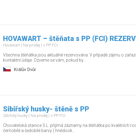
HOVAWART – štěňata s PP (FCI) REZE
Hovawart
Na prodej
s PP FCI
Všechna štěňátka jsou aktuálně rezervována. V případě zájmu o zařaz
kontaktní údaje. Ozveme se vám, pokud by...
Králův Dvůr
Sibiřský husky- štěně s PP
Sibiřský husky
Na prodej
s PP FCI
Chovatelská stanice S.L. přijímá záznamy na štěňátka po kvalitních rodi
černobílé a šedobílé barvy ( hnědook...