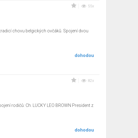
55x
 tradicí chovu belgických ovčáků. Spojení dvou
dohodou
82x
ojení rodičů: Ch. LUCKY LEO BROWN President z
dohodou