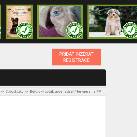
PŘIDAT INZERÁT
REGISTRACE
Středokluky
Belgický ovčák groenedael / tervueren s PP