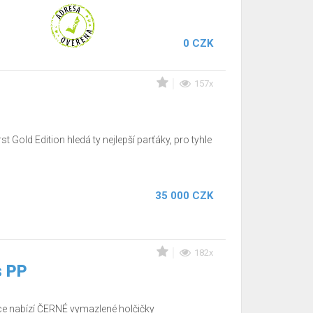
0 CZK
157x
t Gold Edition hledá ty nejlepší parťáky, pro tyhle
35 000 CZK
182x
s PP
 nabízí ČERNÉ vymazlené holčičky