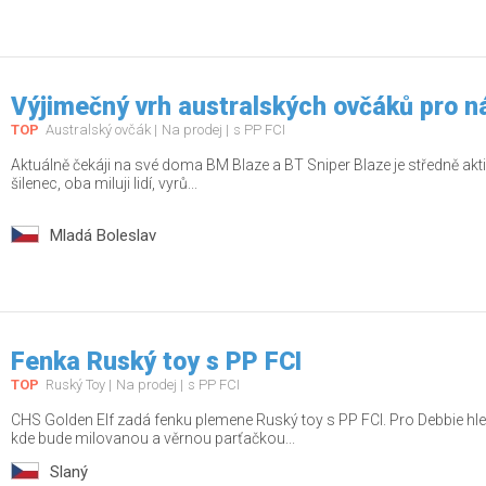
Výjimečný vrh australských ovčáků pro n
TOP
Australský ovčák
Na prodej
s PP FCI
Aktuálně čekáji na své doma BM Blaze a BT Sniper Blaze je středně aktiv
šilenec, oba miluji lidí, vyrů...
Mladá Boleslav
Fenka Ruský toy s PP FCI
TOP
Ruský Toy
Na prodej
s PP FCI
CHS Golden Elf zadá fenku plemene Ruský toy s PP FCI. Pro Debbie h
kde bude milovanou a věrnou parťačkou...
Slaný