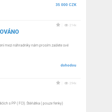
35 000 CZK
214x
RVOVÁNO
ení mezi náhradníky nám prosím zašlete své
dohodou
294x
čích s PP ( FCI). Štěňátka ( pouze fenky)