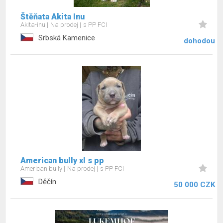
Štěňata Akita Inu
Akita-inu
Na prodej
s PP FCI
Srbská Kamenice
dohodou
American bully xl s pp
American bully
Na prodej
s PP FCI
Děčín
50 000 CZK