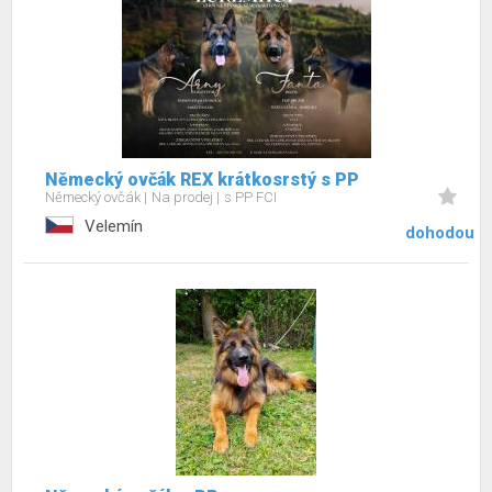
Německý ovčák REX krátkosrstý s PP
Německý ovčák
Na prodej
s PP FCI
Velemín
dohodou