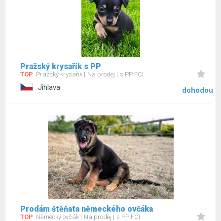
Pražský krysařík s PP
TOP
Pražský krysařík
Na prodej
s PP FCI
Jihlava
dohodou
Prodám štěňata německého ovčáka
TOP
Německý ovčák
Na prodej
s PP FCI