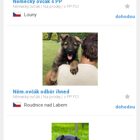
Německý ovčák s PP
Německý ovčák
Na prodej
s PP FCI
Louny
dohodou
Něm.ovčák odběr ihned
Německý ovčák
Na prodej
s PP FCI
Roudnice nad Labem
dohodou