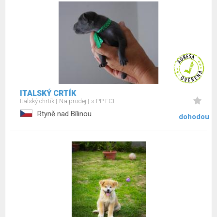
ITALSKÝ CRTÍK
Italský chrtík
Na prodej
s PP FCI
Rtyně nad Bílinou
dohodou