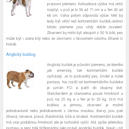
pracovní plemeno. Kohoutková výška má větší
rozptyl, u psů je to 56 až 71 cm a u fen 43 až
66 cm. Váha potom odpovídá výšce. Měl by
tedy být větší než kontinentální buldok.Jedinci
tohoto plemene jsou vždy dobře osvalení.
Zbarvení by mělo být alespoň z 50 % bílé, pes
může být i zcela bílý nebo se skvrnami v libovolném odstínu žíhané či
hnědé.
Anglický buldog
Anglický buldok je původní plemeno, ze kterého
jak americký, tak kontinentální buldok
vycházejí. Je to podsaditý pes, široké a nízké
postavy. Na rozdíl od kontinentálního buldoka
je uznán FCI a patří do skupiny dvě.
Standardem je stanovena pouze hmotnost u
psů na 25 kg a u fen je to 23 kg. Srst má
krátkou a jemnou, zbarvení je možné
jednobarevné nebo jednobarevné s černou maskou. Barvy jsou pak
žíhaná, červená, plavá, žlutohnědá, bílá a strakoš. Kontinentální buldok
má sice podobnou hmotnost ale je rozhodně vyšší. Má spíše atletickou
postavu a není tolik těžkopádný jako právě anglický buldok. Navíc i při