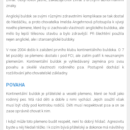
znaky.
Anglický buldok se svými různými zdravotními komplikace se tak dostal
do hledáčku, a proto chovatelka Imelda Angehrnová přistoupila k vývoji
nového plemene, které by si zachovalo vlastnosti anglického buldoka, ale
mělo by lepší tělesnou stavbu a bylo zdravější. Při šlechtění použila
nejen anglické, ale i staroanglické buldoky.
V roce 2004 došlo k založení prvního klubu kontinentálního buldoka. O 7
let později se plemeno dostalo i pod FCI, ale zatím patří k neuznaným
plemenům. Kontinentální buldok je vyhledávaný zejména pro svou
povahu a skvělé vlastnosti rodinného psa. Postupně dochází k
rozšiřování jeho chovatelské základny.
POVAHA
Kontinentální buldok je přátelské a veselé plemeno, které se hodí jako
rodinný pes. Má rád děti a dobře s nimi vychází. Jejich soužití však
musí být vždy pod kontrolou rodičů. Děti musí respektovat psa a on se
zase správně chovat k nim.
I když může toto plemeno budit respekt, není to dobrý hlídač. Agresivitu
byste u něj hledali těžko. I k cizím bývá přátelský a dokonce má návštěvy