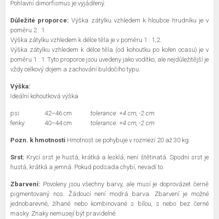
Pohlavní dimorfismus je vyjádřený.
Důležité proporce:
Výška zátylku vzhledem k hloubce hrudníku je v
poměru 2 : 1.
Výška zátylku vzhledem k délce těla je v poměru 1 : 1,2.
Výška zátylku vzhledem k délce těla (od kohoutku po kořen ocasu) je v
poměru 1 : 1.
Tyto proporce jsou uvedeny jako vodítko, ale nejdůležitější je
vždy celkový dojem a zachování buldočího typu.
Výška:
Ideální kohoutková výška
psi:
42–46 cm
tolerance: +4 cm, -2 cm
fenky:
40–44 cm
tolerance: +4 cm, -2 cm
Pozn. k hmotnosti
Hmotnost se pohybuje v rozmezí 20 až 30 kg.
Srst:
Krycí srst je hustá, krátká a lesklá, není štětinatá. Spodní srst je
hustá, krátká a jemná. Pokud podsada chybí, nevadí to.
Zbarvení:
Povoleny jsou všechny barvy, ale musí je doprovázet černě
pigmentovaný nos. Žádoucí není modrá barva. Zbarvení je možné
jednobarevné, žíhané nebo kombinované s bílou, s nebo bez černé
masky. Znaky nemusejí být pravidelné.