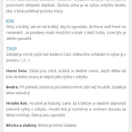
pozornosti sklopené dopředu. Špička ucha je ve výšce vnějšího koutku
oka. V klidu přiléhají po boku hlavy.
KRK
Silný a krátký, ale ne tak krátký, aby to vypadalo, že hlava sedí hned na
ramenech. Je povoleno malé množství vrásek v okolí hrdla. Linie týlu je
dobře vypouklá.
TRUP
Zátylek je mírně vyšší než bederní část. Délka těla vzhledem k výšce je v
poměru 1,2 : 1.
Horní linie:
Záda jsou silná, krátká a ideálně rovná. Jejich délka od
krku ke kořeni ocasu je stejná jako výška v zátylku.
Bedra:
Při pohledu seshora jsou bedra mírně užší než hrudník. Zadek je
lehce skloněný.
Hrudní koš:
Hrudník je hluboký, sahá až k loktům a ideálně odpovídá
polovině výšky v zátylku. Hrudní koš je rozměrný a směrem dozadu se
lehce rozšiřuje. Žebra jsou vypouklá.
Břicho a slabiny:
Břicho je mírně vtažené.