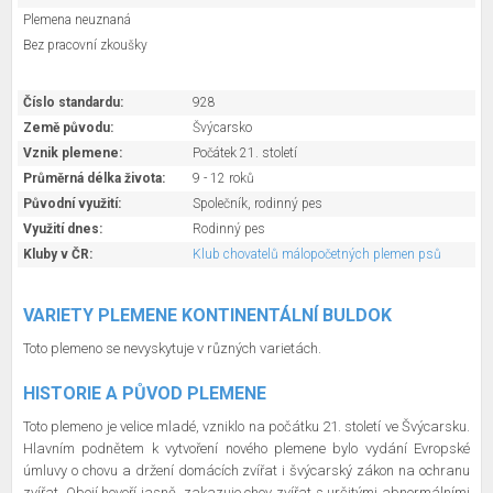
Plemena neuznaná
Bez pracovní zkoušky
Číslo standardu:
928
Země původu:
Švýcarsko
Vznik plemene:
Počátek 21. století
Průměrná délka života:
9 - 12 roků
Původní využití:
Společník, rodinný pes
Využití dnes:
Rodinný pes
Kluby v ČR:
Klub chovatelů málopočetných plemen psů
VARIETY PLEMENE KONTINENTÁLNÍ BULDOK
Toto plemeno se nevyskytuje v různých varietách.
HISTORIE A PŮVOD PLEMENE
Toto plemeno je velice mladé, vzniklo na počátku 21. století ve Švýcarsku.
Hlavním podnětem k vytvoření nového plemene bylo vydání Evropské
úmluvy o chovu a držení domácích zvířat i švýcarský zákon na ochranu
zvířat. Obojí hovoří jasně, zakazuje chov zvířat s určitými abnormálními