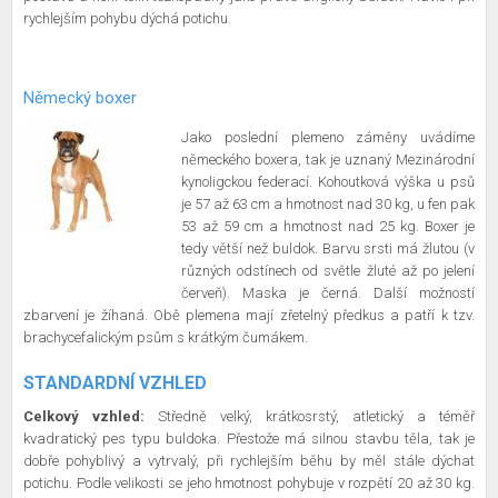
rychlejším pohybu dýchá potichu.
Německý boxer
Jako poslední plemeno záměny uvádíme
německého boxera, tak je uznaný Mezinárodní
kynoligckou federací. Kohoutková výška u psů
je 57 až 63 cm a hmotnost nad 30 kg, u fen pak
53 až 59 cm a hmotnost nad 25 kg. Boxer je
tedy větší než buldok. Barvu srsti má žlutou (v
různých odstínech od světle žluté až po jelení
červeň). Maska je černá. Další možností
zbarvení je žíhaná. Obě plemena mají zřetelný předkus a patří k tzv.
brachycefalickým psům s krátkým čumákem.
STANDARDNÍ VZHLED
Celkový vzhled:
Středně velký, krátkosrstý, atletický a téměř
kvadratický pes typu buldoka. Přestože má silnou stavbu těla, tak je
dobře pohyblivý a vytrvalý, při rychlejším běhu by měl stále dýchat
potichu. Podle velikosti se jeho hmotnost pohybuje v rozpětí 20 až 30 kg.