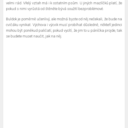
velmi rád. Vřelý vztah má i k ostatním psům. U jiných mazlíčků platí, že
pokud s nimi vyrůstá od štěněte bývá soužití bezproblémové.
Buldok je poměrně učenlivý, ale možná byste od něj nečekali, že bude na
cvičáku vynikat. Výchova i výcvik musí probíhat důsledně, někteří jedinci
mohou být poněkud paličatí, pokud vycítí, že jim to u páníčka projde, tak
se budete muset naučit, jak na něj.