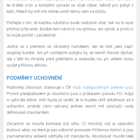
ke krátké srsti a kontaktní povaze se však vůbec nehodí pro pobyt v
kotci. Pelech by měl mít někde uvnitř domu vám na blízku.
Počítejte s tím, že každou návštěvu bude radostně vítat, tak na to nově
příchozí přípravte. Buldok není náročný na výchovu, ani výcvik, a proto si
ho může pořídit i začátečník.
Jedná se o plemeno se zkrácený čumákem, ale ne tolik jako např.
anglický buldok. Ani při rychlejším pohybu by se neměl hlasitě dýchat,
ale v létě ho chraňte před přehřátím a nedovolte mu při velkém horku
vyvíjet přílišnou aktivitu.
PODMÍNKY UCHOVNĚNÍ
Podmínky chovnosti stanovuje v ČR
Klub málopočetných plemen psů
.
Prvním předpokladem je vlastnictví psa s průkazem původu FCI. Když
si vybíráte štěně, měli byste již vědět, že to budete chtít dotáhnout až k
uchovnění, protože vámi vybraný jedinec nesmí mít vylučující vady
definované standardem.
Zúčastnit se musíte bonitace (od věku 12 měsíců), což je speciální
klubová akce, na které je pes odborně posouzen tříčlennou komisí a jsou
zaznamenány veškeré odchylky od standardu. Absolvovat musíte také