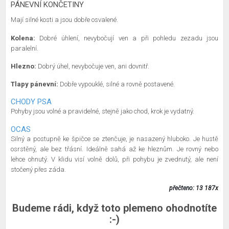
PÁNEVNÍ KONČETINY
Mají silné kosti a jsou dobře osvalené.
Kolena:
Dobré úhlení, nevybočují ven a při pohledu zezadu jsou
paralelní.
Hlezno:
Dobrý úhel, nevybočuje ven, ani dovnitř.
Tlapy pánevní:
Dobře vypouklé, silné a rovně postavené.
CHODY PSA
Pohyby jsou volné a pravidelné, stejně jako chod, krok je vydatný.
OCAS
Silný a postupně ke špičce se ztenčuje, je nasazený hluboko. Je hustě
osrstěný, ale bez třásní. Ideálně sahá až ke hleznům. Je rovný nebo
lehce ohnutý. V klidu visí volně dolů, při pohybu je zvednutý, ale není
stočený přes záda.
přečteno: 13 187x
Budeme rádi, když toto plemeno ohodnotíte
:-)