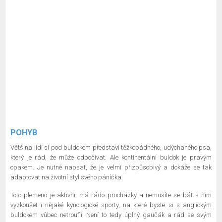
POHYB
Většina lidí si pod buldokem představí těžkopádného, udýchaného psa,
který je rád, že může odpočívat. Ale kontinentální buldok je pravým
opakem. Je nutné napsat, že je velmi přizpůsobivý a dokáže se tak
adaptovat na životní styl svého páníčka.
Toto plemeno je aktivní, má rádo procházky a nemusíte se bát s ním
vyzkoušet i nějaké kynologické sporty, na které byste si s anglickým
buldokem vůbec netroufli. Není to tedy úplný gaučák a rád se svým