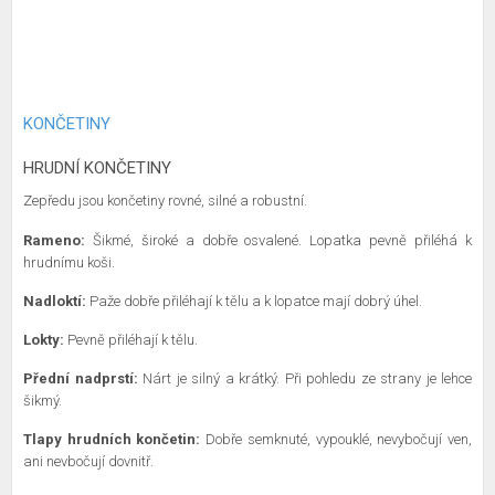
KONČETINY
HRUDNÍ KONČETINY
Zepředu jsou končetiny rovné, silné a robustní.
Rameno:
Šikmé, široké a dobře osvalené. Lopatka pevně přiléhá k
hrudnímu koši.
Nadloktí:
Paže dobře přiléhají k tělu a k lopatce mají dobrý úhel.
Lokty:
Pevně přiléhají k tělu.
Přední nadprstí:
Nárt je silný a krátký. Při pohledu ze strany je lehce
šikmý.
Tlapy hrudních končetin:
Dobře semknuté, vypouklé, nevybočují ven,
ani nevbočují dovnitř.