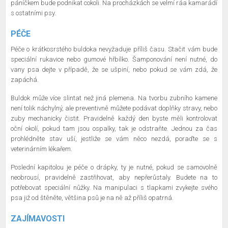
páníčkem bude podnikat cokoli. Na procházkách se velmí ráa kamarádí
s ostatními psy.
PÉČE
Péče o krátkosrstého buldoka nevyžaduje příliš času. Stačit vám bude
speciální rukavice nebo gumové hřbílko. Šamponování není nutné, do
vany psa dejte v případě, že se ušpiní, nebo pokud se vám zdá, že
zapáchá.
Buldok může více slintat než jiná plemena. Na tvorbu zubního kamene
není tolik náchylný, ale preventivně můžete podávat doplňky stravy, nebo
zuby mechanicky čistit. Pravidelně každý den byste měli kontrolovat
oční okolí, pokud tam jsou ospalky, tak je odstraňte. Jednou za čas
prohlédněte stav uší, jestliže se vám něco nezdá, poraďte se s
veterinárním lékařem.
Poslední kapitolou je péče o drápky, ty je nutné, pokud se samovolně
neobrousí, pravidelně zastřihovat, aby nepřerůstaly. Budete na to
potřebovat speciální nůžky. Na manipulaci s tlapkami zvykejte svého
psa již od štěněte, většina psů je na ně až příliš opatrná.
ZAJÍMAVOSTI