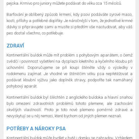
pejska. Krmivo pro juniory můžete podávat do věku cca 15 měsíců.
Barfování je oblíbený způsob krmení, kdy psovi podáváte syrové maso,
kosti, přílohy a potřebné doplňky. Je náročnější v tom, že jednotlivé krmné
dávky si připravujete sami a musíte si předtím vše nastudovat, aby váš
pes dostal všechno, co potřebuje.
ZDRAVÍ
Kontinentální buldok může mít problém s pohybovým aparátem, o čemž
svědčí i povinnost vyšetření na dysplazii loketního a kyčelního kloubu při
uchovnění. Doporučujeme se při koupi štěněte vždy o výsledky v
rodokmenu zajímat. Je vhodné ve štěněčím věku psa nepřetěžovat a
podávat kloubní výživu jako doplněk stravy, podpoříte tak namáhaný
pohybový aparát.
Kontinentální buldok byl šlěchtěn z anglického buldoka a hlavní snahou
bylo omezení zdravotních problémů tohoto plemene, ale zachování
skvělých vlastností. Proto je toto nové plemeno poměrně zdravé a
nevyskytují se u něj nemoci, které bychom od jiných plemen neznali.
POTŘEBY A NÁROKY PSA
Kontinentální buldok může bydlet v bytě i domku se zahradou. Vzhledem