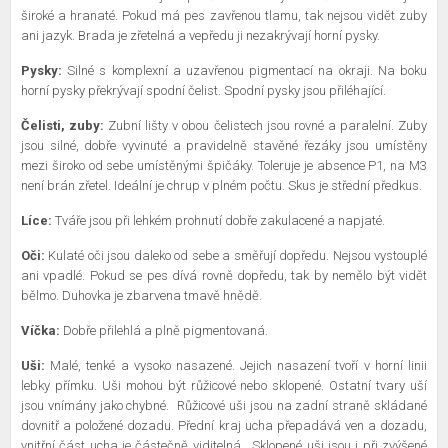
široké a hranaté. Pokud má pes zavřenou tlamu, tak nejsou vidět zuby
ani jazyk. Brada je zřetelná a vepředu ji nezakrývají horní pysky.
Pysky:
Silné s komplexní a uzavřenou pigmentací na okraji. Na boku
horní pysky překrývají spodní čelist. Spodní pysky jsou přiléhající.
Čelisti, zuby:
Zubní lišty v obou čelistech jsou rovné a paralelní. Zuby
jsou silné, dobře vyvinuté a pravidelně stavěné řezáky jsou umístěny
mezi široko od sebe umístěnými špičáky. Toleruje je absence P1, na M3
není brán zřetel. Ideální je chrup v plném počtu. Skus je střední předkus.
Líce:
Tváře jsou při lehkém prohnutí dobře zakulacené a napjaté.
Oči:
Kulaté oči jsou daleko od sebe a směřují dopředu. Nejsou vystouplé
ani vpadlé. Pokud se pes dívá rovně dopředu, tak by nemělo být vidět
bělmo. Duhovka je zbarvena tmavě hnědě.
Víčka:
Dobře přilehlá a plně pigmentovaná.
Uši:
Malé, tenké a vysoko nasazené. Jejich nasazení tvoří v horní linii
lebky přímku. Uši mohou být růžicové nebo sklopené. Ostatní tvary uší
jsou vnímány jako chybné.
Růžicové uši jsou na zadní straně skládané
dovnitř a položené dozadu. Přední kraj ucha přepadává ven a dozadu,
vnitřní část ucha je částečně viditelná.
Sklopené uši jsou i při zvýšené