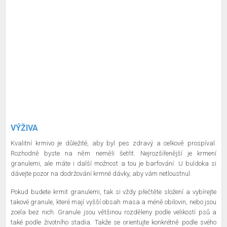
VÝŽIVA
Kvalitní krmivo je důležité, aby byl pes zdravý a celkově prospíval.
Rozhodně byste na něm neměli šetřit. Nejrozšířenější je krmení
granulemi, ale máte i další možnost a tou je barfování. U buldoka si
dávejte pozor na dodržování krmné dávky, aby vám netloustnul.
Pokud budete krmit granulemi, tak si vždy přečtěte složení a vybírejte
takové granule, které mají vyšší obsah masa a méně obilovin, nebo jsou
zcela bez nich. Granule jsou většinou rozděleny podle velikostí psů a
také podle životního stadia. Takže se orientujte konkrétně podle svého