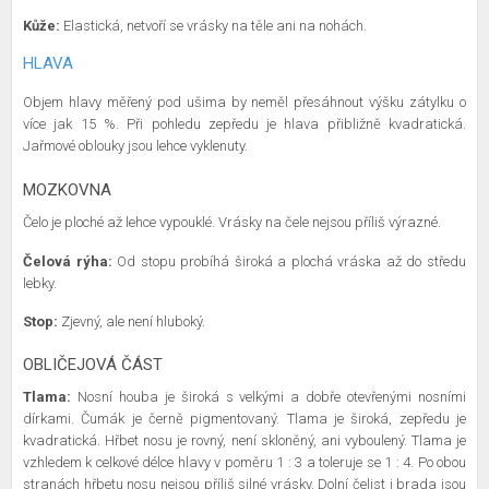
Kůže:
Elastická, netvoří se vrásky na těle ani na nohách.
HLAVA
Objem hlavy měřený pod ušima by neměl přesáhnout výšku zátylku o
více jak 15 %. Při pohledu zepředu je hlava přibližně kvadratická.
Jařmové oblouky jsou lehce vyklenuty.
MOZKOVNA
Čelo je ploché až lehce vypouklé. Vrásky na čele nejsou příliš výrazné.
Čelová rýha:
Od stopu probíhá široká a plochá vráska až do středu
lebky.
Stop:
Zjevný, ale není hluboký.
OBLIČEJOVÁ ČÁST
Tlama:
Nosní houba je široká s velkými a dobře otevřenými nosními
dírkami. Čumák je černě pigmentovaný. Tlama je široká, zepředu je
kvadratická. Hřbet nosu je rovný, není skloněný, ani vyboulený. Tlama je
vzhledem k celkové délce hlavy v poměru 1 : 3 a toleruje se 1 : 4. Po obou
stranách hřbetu nosu nejsou příliš silné vrásky. Dolní čelist i brada jsou