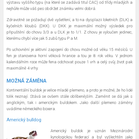
výstavu vyššího typu (na které se zadává titul CAC) od třídy mladých a
nejhůře může váš pes obdržet známku velmi dobrá.
Zdravotně se požadují dvě vyšetření, a to na dysplazii loketních (DLK) a
kyčelních kloubů (DKK). U DKK je maximální možný výsledek pro
připuštění do chovu 3/3 a u DLK je to 1/1. Z chovu je vyloučen jedinec,
kterému chybí více jak 5 zubů typu P a M.
Po uchovnění je aktivní zapojení do chovu možné od věku 15 měsíců. U
fen je stanovena horní věková hranice a tou je 8. rok věku. V jednom
kalendářním roce může fena odchovat pouze 1 vrh a celý svůj život pak
maximálně 4 vrhy.
MOŽNÁ ZÁMĚNA
Kontinentální buldok je velice mladé plemeno, a proto je možné, že ho lidé
tolik neznají. Stává se ovšem stále oblíbenějším. Zaměnit se dá jak s
anglickým, tak i americkým buldokem. Jako další plemeno záměny
uvádíme německého boxera.
Americký bulldog
Americký buldok je uznán Mezinárodní
kynologickou federací a byl vyšlechtěn jako