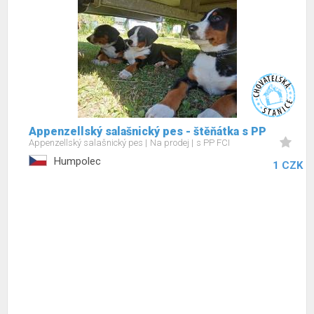
Appenzellský salašnický pes - štěňátka s PP
Appenzellský salašnický pes
Na prodej
s PP FCI
Humpolec
1 CZK