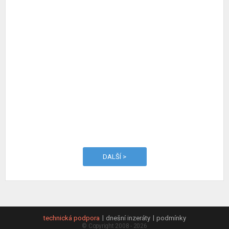
DALŠÍ >
technická podpora
dnešní inzeráty
podmínky
© Copyright 2008 - 2026