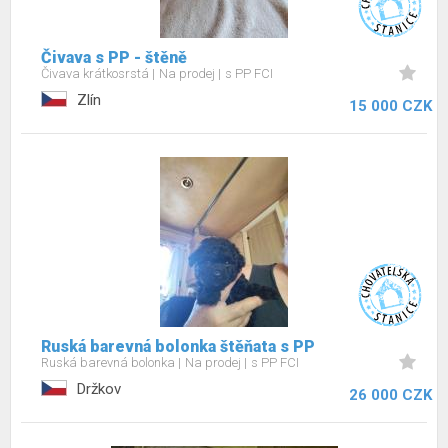
Čivava s PP - štěně
Čivava krátkosrstá
Na prodej
s PP FCI
Zlín
15 000 CZK
Ruská barevná bolonka štěňata s PP
Ruská barevná bolonka
Na prodej
s PP FCI
Držkov
26 000 CZK