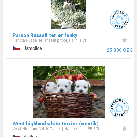
Parson Russell terier fenky
Parson Russel Teriér
Na prodej
s PP FCI
Jamolice
25 000 CZK
West highland white terrier (westík)
West Highland White Terrier
Na prodej
s PP FCI
Sedlec