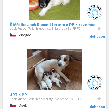
Štěňátka Jack Russell teriéra s PP k rezervaci
Jack Russell Teriér hrubosrstý
Na prodej
s PP FCI
Znojmo
dohodou
JRT s PP
Jack Russell Teriér hladkosrstý
Na prodej
s PP FCI
Osek
dohodou