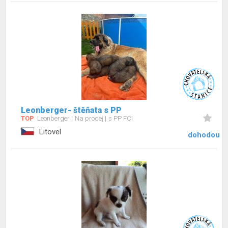
Leonberger- štěňata s PP
TOP
Leonberger
Na prodej
s PP FCI
Litovel
dohodou