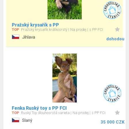
Pražský krysařík s PP
TOP
Pražský krysařík krátkosrstý
Na prodej
s PP FCI
Jihlava
dohodou
Fenka Ruský toy s PP FCI
TOP
Ruský Toy dlouhosrstá varieta
Na prodej
s PP FCI
Slaný
35 000 CZK