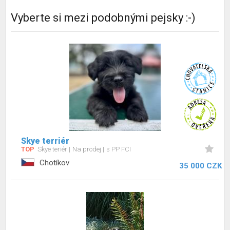
Vyberte si mezi podobnými pejsky :-)
Skye terriér
TOP
Skye teriér
Na prodej
s PP FCI
Chotíkov
35 000 CZK