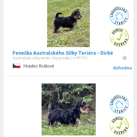
Fenečka Australského Silky Teriéra - Dirké
Australský silky teriér
Na prodej
s PP FCI
Hradec Králové
dohodou