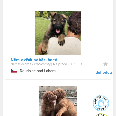
Něm.ovčák odběr ihned
Německý ovčák krátkosrstý
Na prodej
s PP FCI
Roudnice nad Labem
dohodou