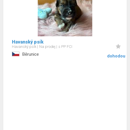
Havanský psík
Havanský psík
Na prodej
s PP FCI
Běrunice
dohodou