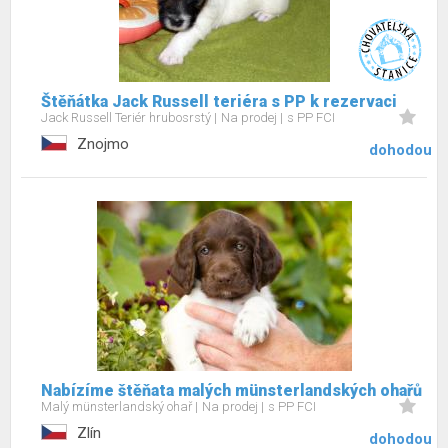
Štěňátka Jack Russell teriéra s PP k rezervaci
Jack Russell Teriér hrubosrstý
Na prodej
s PP FCI
Znojmo
dohodou
Nabízíme štěňata malých münsterlandských ohařů
Malý münsterlandský ohař
Na prodej
s PP FCI
Zlín
dohodou