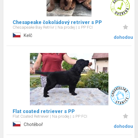
Chesapeake čokoládový retriver s PP
Chesapeake Bay Retrívr
Na prodej
s PP FCI
Kelč
dohodou
Flat coated retriever s PP
Flat Coated Retriever
Na prodej
s PP FCI
Chotěboř
dohodou