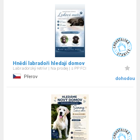
Hnědí labradoři hledají domov
Labradorský retrívr
Na prodej
s PP FCI
Přerov
dohodou