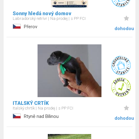
Sonny hledá nový domov
Labradorský retrívr
Na prodej
s PP FCI
Přerov
dohodou
ITALSKÝ CRTÍK
Italský chrtík
Na prodej
s PP FCI
Rtyně nad Bílinou
dohodou