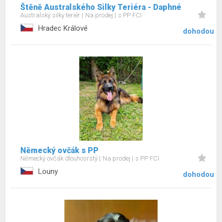
Štěně Australského Silky Teriéra - Daphné
Australský silky teriér
Na prodej
s PP FCI
Hradec Králové
dohodou
Německý ovčák s PP
Německý ovčák dlouhosrstý
Na prodej
s PP FCI
Louny
dohodou