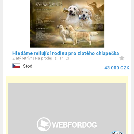
Hledáme milující rodinu pro zlatého chlapečka
Zlatý retrívr
Na prodej
s PP FCI
Stod
43 000 CZK