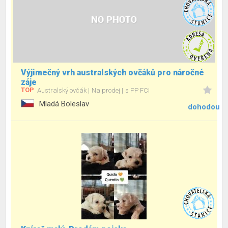
Výjimečný vrh australských ovčáků pro náročné
záje
TOP
Australský ovčák
Na prodej
s PP FCI
Mladá Boleslav
dohodou