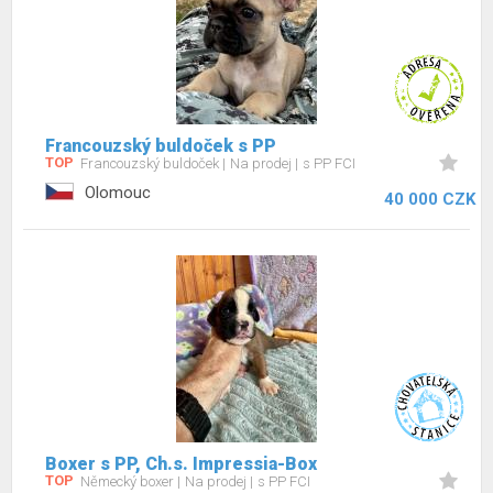
Francouzský buldoček s PP
TOP
Francouzský buldoček
Na prodej
s PP FCI
Olomouc
40 000 CZK
Boxer s PP, Ch.s. Impressia-Box
TOP
Německý boxer
Na prodej
s PP FCI