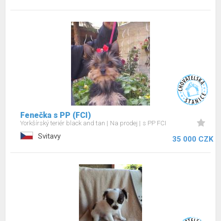
Fenečka s PP (FCI)
Yorkšírský teriér black and tan
Na prodej
s PP FCI
Svitavy
35 000 CZK