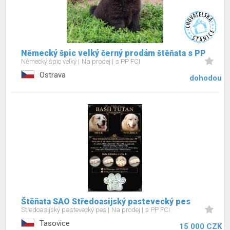
Německý špic velký černý prodám štěňata s PP
Německý špic velký
Na prodej
s PP FCI
Ostrava
dohodou
Štěňata SAO Středoasijský pastevecký pes
Středoasijský pastevecký pes
Na prodej
s PP FCI
Tasovice
15 000 CZK