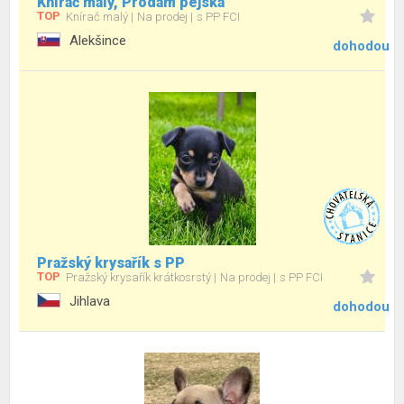
Knírač malý, Prodám pejska
TOP
Knírač malý
Na prodej
s PP FCI
Alekšince
dohodou
Pražský krysařík s PP
TOP
Pražský krysařík krátkosrstý
Na prodej
s PP FCI
Jihlava
dohodou