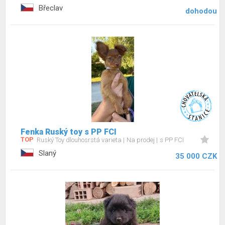
Břeclav
dohodou
Fenka Ruský toy s PP FCI
TOP
Ruský Toy dlouhosrstá varieta
Na prodej
s PP FCI
Slaný
35 000 CZK