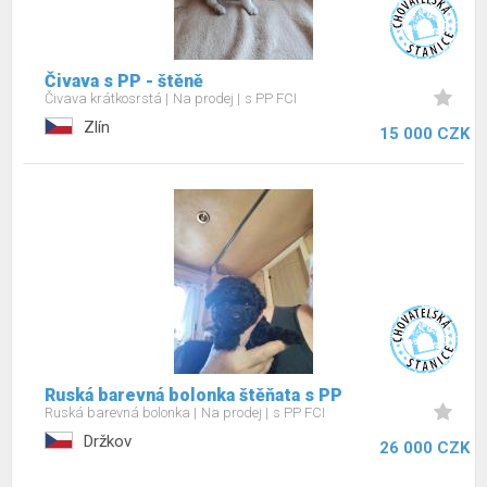
Čivava s PP - štěně
Čivava krátkosrstá
Na prodej
s PP FCI
Zlín
15 000 CZK
Ruská barevná bolonka štěňata s PP
Ruská barevná bolonka
Na prodej
s PP FCI
Držkov
26 000 CZK