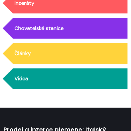
Inzeráty
Chovatelské stanice
Články
Videa
Prodej a inzerce plemene: Italský