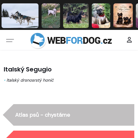
Italský Segugio
•
Italský drsnosrstý honič
Atlas psů - chystáme