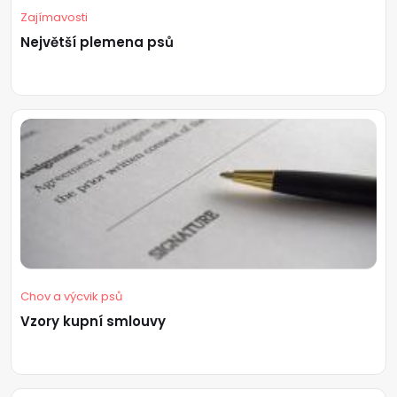
Zajímavosti
Největší plemena psů
Chov a výcvik psů
Vzory kupní smlouvy