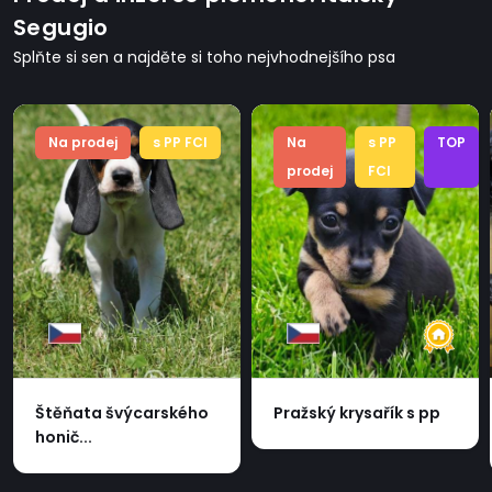
Segugio
Splňte si sen a najděte si toho nejvhodnejšího psa
Na prodej
s PP FCI
Na
s PP
TOP
prodej
FCI
Štěňata švýcarského
Pražský krysařík s pp
honič...