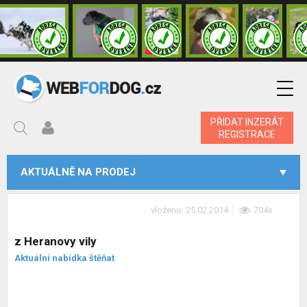
PŘIDAT INZERÁT
REGISTRACE
AKTUÁLNĚ NA PRODEJ
vloženo: 25.02.2014
704x
z Heranovy vily
Aktuální nabídka štěňat