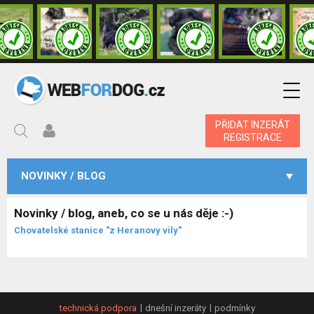
PŘIDAT INZERÁT
REGISTRACE
NOVINKY / BLOG
Novinky / blog, aneb, co se u nás děje :-)
Chovatelské stanice "z Heranovy vily"
technická podpora
dnešní inzeráty
podmínky