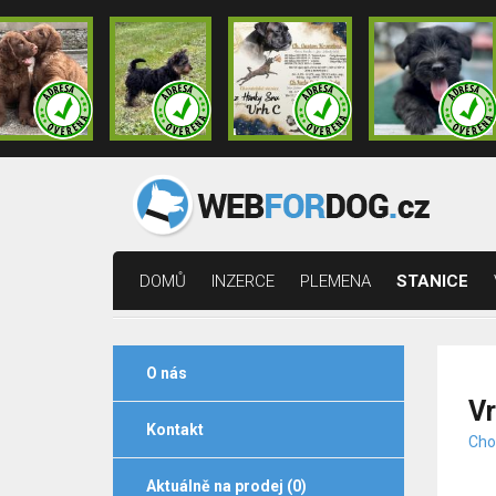
DOMŮ
INZERCE
PLEMENA
STANICE
O nás
V
Kontakt
Chov
Aktuálně na prodej (0)