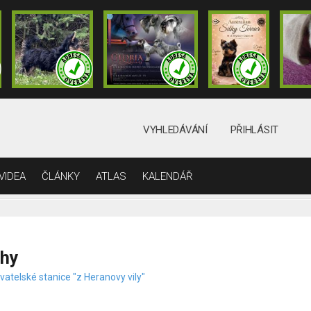
VYHLEDÁVÁNÍ
PŘIHLÁSIT
VIDEA
ČLÁNKY
ATLAS
KALENDÁŘ
rhy
atelské stanice "z Heranovy vily"