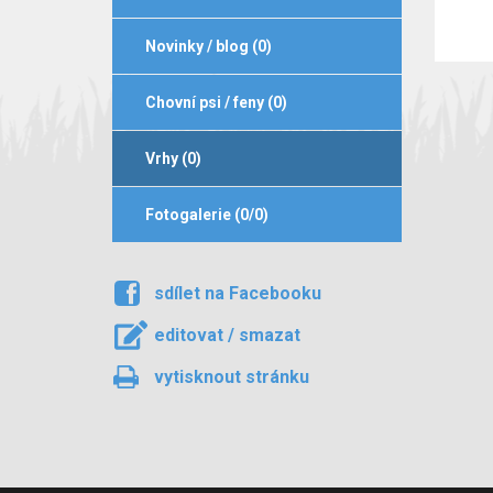
Novinky / blog (0)
Chovní psi / feny (0)
Vrhy (0)
Fotogalerie (0/0)
sdílet na Facebooku
editovat / smazat
vytisknout stránku