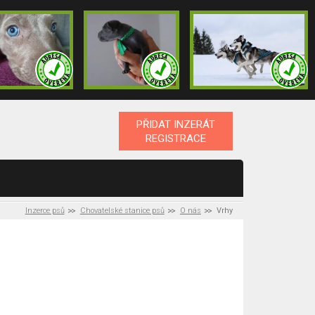
PŘIDAT INZERÁT
REGISTRACE
Inzerce psů
Chovatelské stanice psů
O nás
Vrhy