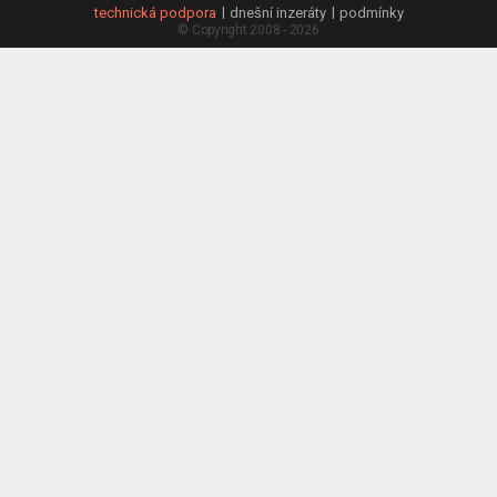
technická podpora
dnešní inzeráty
podmínky
© Copyright 2008 - 2026