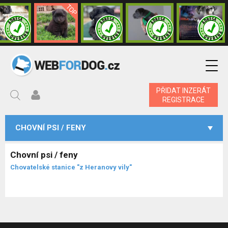
PŘIDAT INZERÁT
REGISTRACE
CHOVNÍ PSI / FENY
Chovní psi / feny
Chovatelské stanice "z Heranovy vily"