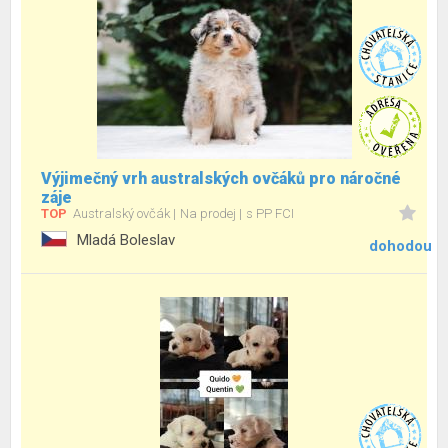
Výjimečný vrh australských ovčáků pro náročné
záje
TOP
Australský ovčák
Na prodej
s PP FCI
Mladá Boleslav
dohodou