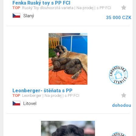
Fenka Ruský toy s PP FCI
TOP
Ruský Toy dlouhosrstá varieta
Na prodej
s PP FCI
Slaný
35 000 CZK
Leonberger- štěňata s PP
TOP
Leonberger
Na prodej
s PP FCI
Litovel
dohodou