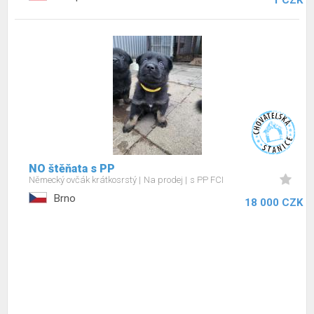
1 CZK
NO štěňata s PP
Německý ovčák krátkosrstý
Na prodej
s PP FCI
Brno
18 000 CZK