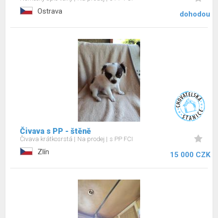
Ostrava
dohodou
Čivava s PP - štěně
Čivava krátkosrstá
Na prodej
s PP FCI
Zlín
15 000 CZK