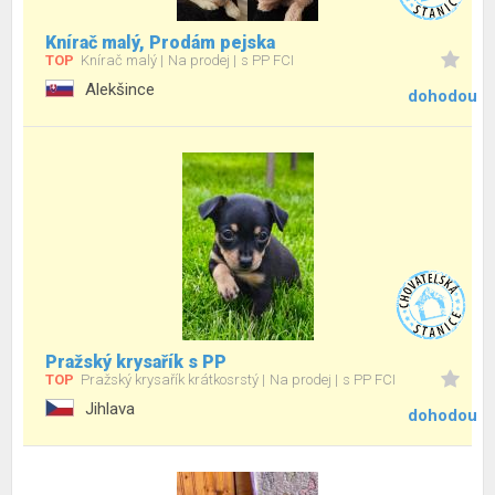
Knírač malý, Prodám pejska
TOP
Knírač malý
Na prodej
s PP FCI
Alekšince
dohodou
Pražský krysařík s PP
TOP
Pražský krysařík krátkosrstý
Na prodej
s PP FCI
Jihlava
dohodou