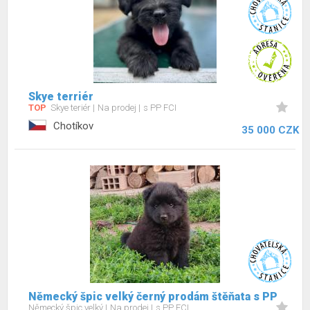
Skye terriér
TOP
Skye teriér
Na prodej
s PP FCI
Chotíkov
35 000 CZK
Německý špic velký černý prodám štěňata s PP
Německý špic velký
Na prodej
s PP FCI