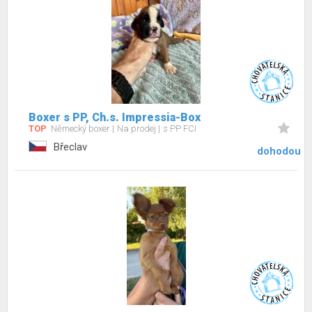
Boxer s PP, Ch.s. Impressia-Box
TOP
Německý boxer
Na prodej
s PP FCI
Břeclav
dohodou