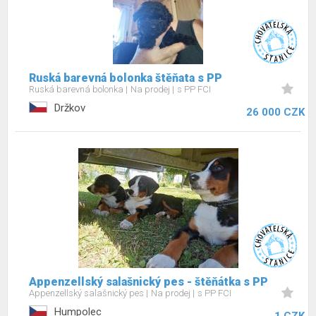
Ruská barevná bolonka štěňata s PP
Ruská barevná bolonka
Na prodej
s PP FCI
Držkov
26 000 CZK
Appenzellský salašnický pes - štěňátka s PP
Appenzellský salašnický pes
Na prodej
s PP FCI
Humpolec