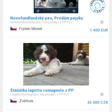
Novofundlandský pes, Prodám pejska
Novofundlandský pes
Na prodej
s PP FCI
Frýdek-Místek
1 400 EUR
Štěňátka lagotto romagnolo s PP
Lagotto Romagnolo
Na prodej
s PP FCI
Zvěřínek
45 000 CZK