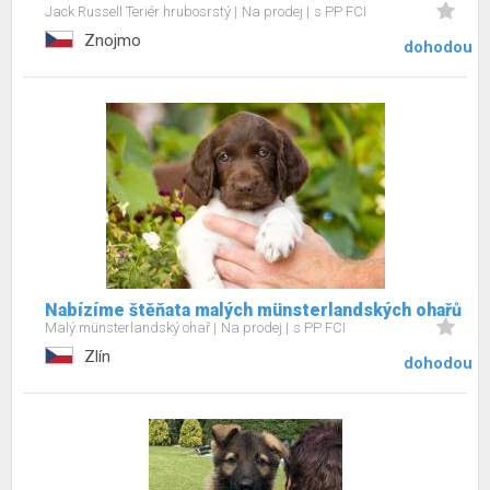
Jack Russell Teriér hrubosrstý
Na prodej
s PP FCI
Znojmo
dohodou
Nabízíme štěňata malých münsterlandských ohařů
Malý münsterlandský ohař
Na prodej
s PP FCI
Zlín
dohodou