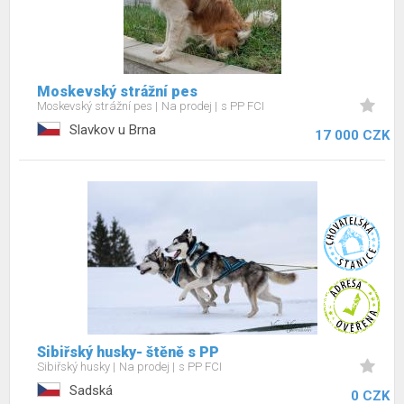
Moskevský strážní pes
Moskevský strážní pes
Na prodej
s PP FCI
Slavkov u Brna
17 000 CZK
Sibiřský husky- štěně s PP
Sibiřský husky
Na prodej
s PP FCI
Sadská
0 CZK