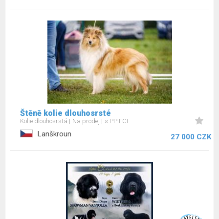
Štěně kolie dlouhosrsté
Kolie dlouhosrstá
Na prodej
s PP FCI
Lanškroun
27 000 CZK