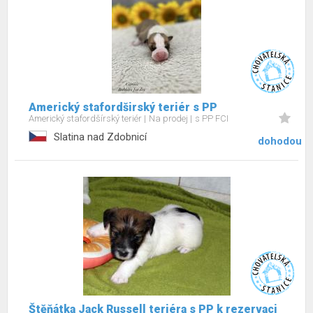
Americký stafordširský teriér s PP
Americký stafordšírský teriér
Na prodej
s PP FCI
Slatina nad Zdobnicí
dohodou
Štěňátka Jack Russell teriéra s PP k rezervaci