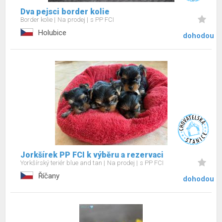
Dva pejsci border kolie
Border kolie
Na prodej
s PP FCI
Holubice
dohodou
Jorkšírek PP FCI k výběru a rezervaci
Yorkšírský teriér blue and tan
Na prodej
s PP FCI
Říčany
dohodou