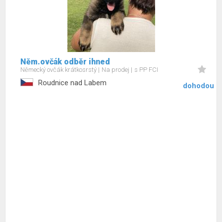
Něm.ovčák odběr ihned
Německý ovčák krátkosrstý
Na prodej
s PP FCI
Roudnice nad Labem
dohodou