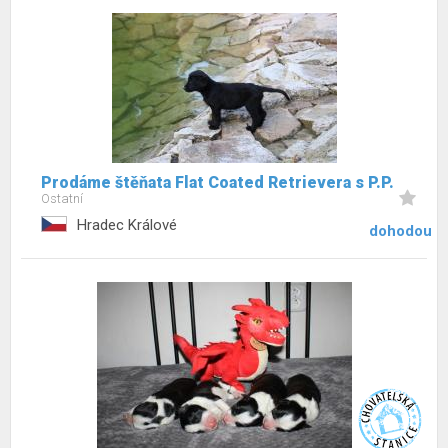
Prodáme štěňata Flat Coated Retrievera s P.P.
Ostatní
Hradec Králové
dohodou