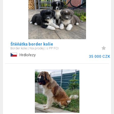
Štěňátka border kolie
Border kolie
Na prodej
s PP FCI
Hrdlořezy
35 000 CZK