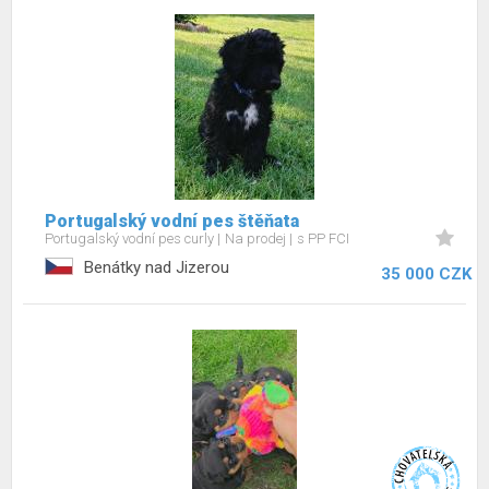
Portugalský vodní pes štěňata
Portugalský vodní pes curly
Na prodej
s PP FCI
Benátky nad Jizerou
35 000 CZK