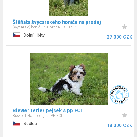
Štěňata švýcarského honiče na prodej
Švýcarský honič
Na prodej
s PP FCI
Dolní Hbity
27 000 CZK
Biewer terier pejsek s pp FCI
Biewer
Na prodej
s PP FCI
Sedlec
18 000 CZK