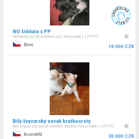
NO štěňata s PP
Německý ovčák krátkosrstý
Na prodej
s PP FCI
Brno
18 000 CZK
Bílý švycarsky ovcak kratkosrsty
Bílý švýcarský ovčák středně dlouhá
Na prodej
s PP FCI
Kroměříž
30 000 CZK