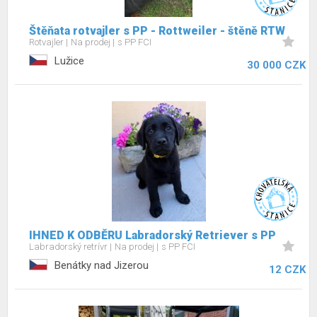
Štěňata rotvajler s PP - Rottweiler - štěně RTW
Rotvajler
Na prodej
s PP FCI
Lužice
30 000 CZK
IHNED K ODBĚRU Labradorský Retriever s PP
Labradorský retrívr
Na prodej
s PP FCI
Benátky nad Jizerou
12 CZK