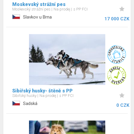
Moskevský strážní pes
Moskevský strážní pes
Na prodej
s PP FCI
Slavkov u Brna
17 000 CZK
Sibiřský husky- štěně s PP
Sibiřský husky
Na prodej
s PP FCI
Sadská
0 CZK