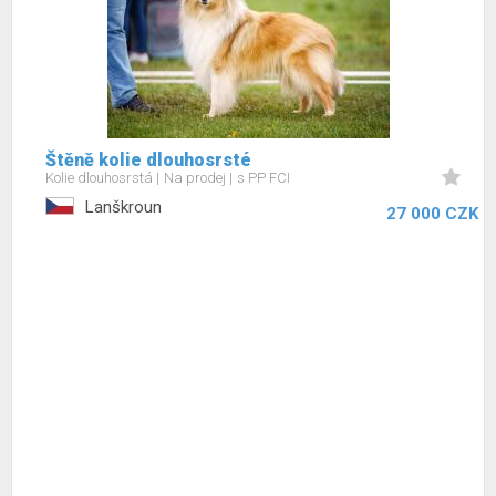
Štěně kolie dlouhosrsté
Kolie dlouhosrstá
Na prodej
s PP FCI
Lanškroun
27 000 CZK