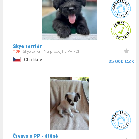
Skye terriér
TOP
Skye teriér
Na prodej
s PP FCI
Chotíkov
35 000 CZK
Čivava s PP - štěně