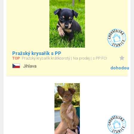
Pražský krysařík s PP
TOP
Pražský krysařík krátkosrstý
Na prodej
s PP FCI
Jihlava
dohodou