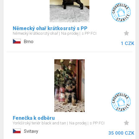
Německý ohař krátkosrstý s PP
Německý krátkosrstý ohař
Na prodej
s PP FCI
Brno
1 CZK
Fenečka k odběru
Yorkšírský teriér black and tan
Na prodej
s PP FCI
Svitavy
35 000 CZK