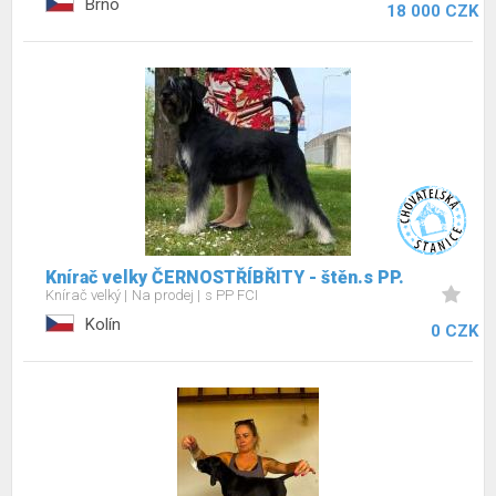
Brno
18 000 CZK
Knírač velky ČERNOSTŘÍBŘITY - štěn.s PP.
Knírač velký
Na prodej
s PP FCI
Kolín
0 CZK