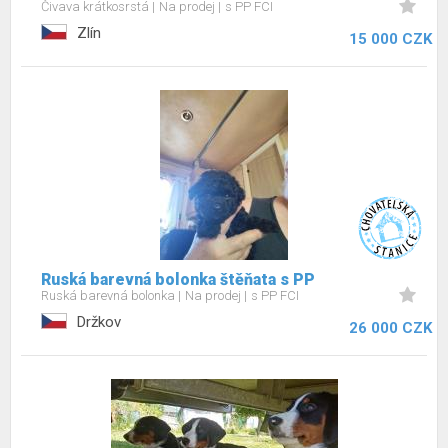
Čivava krátkosrstá
Na prodej
s PP FCI
Zlín
15 000 CZK
Ruská barevná bolonka štěňata s PP
Ruská barevná bolonka
Na prodej
s PP FCI
Držkov
26 000 CZK