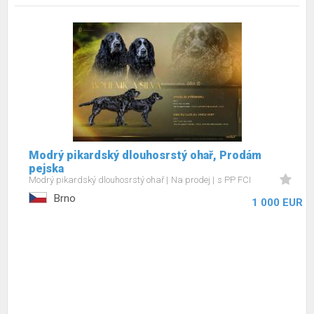
Modrý pikardský dlouhosrstý ohař, Prodám
pejska
Modrý pikardský dlouhosrstý ohař
Na prodej
s PP FCI
Brno
1 000 EUR