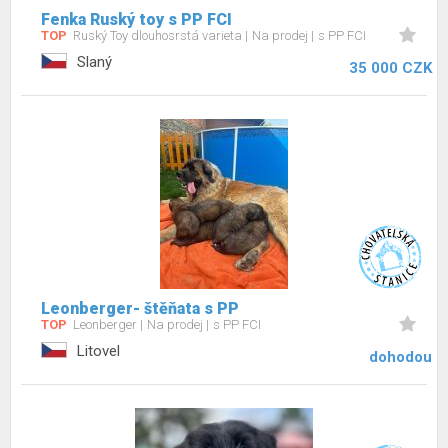
Fenka Ruský toy s PP FCI
TOP
Ruský Toy dlouhosrstá varieta
Na prodej
s PP FCI
Slaný
35 000 CZK
Leonberger- štěňata s PP
TOP
Leonberger
Na prodej
s PP FCI
Litovel
dohodou