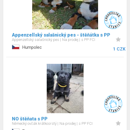
Appenzellský salašnický pes - štěňátka s PP
Appenzellský salašnický pes
Na prodej
s PP FCI
Humpolec
1 CZK
NO štěňata s PP
Německý ovčák krátkosrstý
Na prodej
s PP FCI