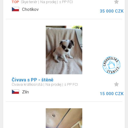
TOP
Skye teriér
Na prodej
s PP FCI
Chotíkov
35 000 CZK
Čivava s PP - štěně
Čivava krátkosrstá
Na prodej
s PP FCI
Zlín
15 000 CZK