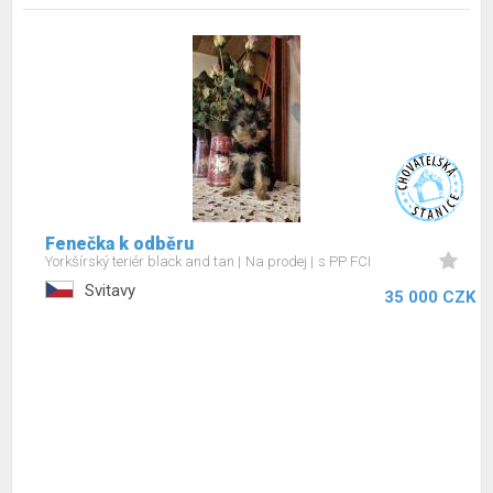
Fenečka k odběru
Yorkšírský teriér black and tan
Na prodej
s PP FCI
Svitavy
35 000 CZK