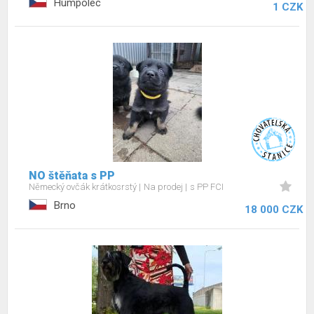
Humpolec
1 CZK
NO štěňata s PP
Německý ovčák krátkosrstý
Na prodej
s PP FCI
Brno
18 000 CZK