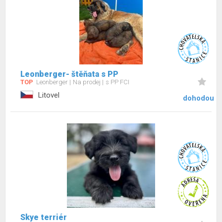
Leonberger- štěňata s PP
TOP
Leonberger
Na prodej
s PP FCI
Litovel
dohodou
Skye terriér