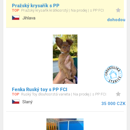
Pražský krysařík s PP
TOP
Pražský krysařík krátkosrstý
Na prodej
s PP FCI
Jihlava
dohodou
Fenka Ruský toy s PP FCI
TOP
Ruský Toy dlouhosrstá varieta
Na prodej
s PP FCI
Slaný
35 000 CZK