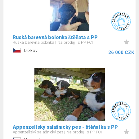
Ruská barevná bolonka štěňata s PP
Ruská barevná bolonka
Na prodej
s PP FCI
Držkov
26 000 CZK
Appenzellský salašnický pes - štěňátka s PP
Appenzellský salašnický pes
Na prodej
s PP FCI