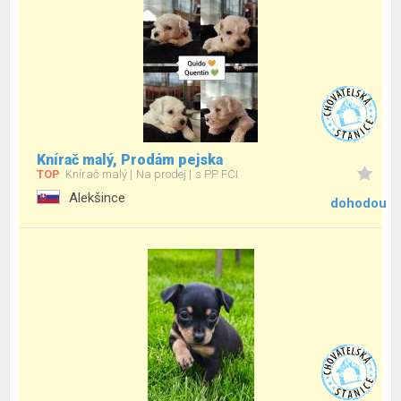
Knírač malý, Prodám pejska
TOP
Knírač malý
Na prodej
s PP FCI
Alekšince
dohodou