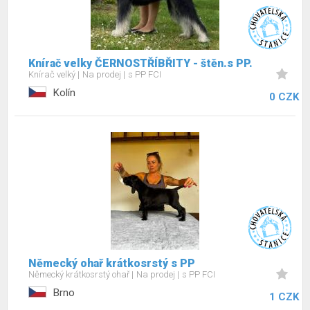
Knírač velky ČERNOSTŘÍBŘITY - štěn.s PP.
Knírač velký
Na prodej
s PP FCI
Kolín
0 CZK
Německý ohař krátkosrstý s PP
Německý krátkosrstý ohař
Na prodej
s PP FCI
Brno
1 CZK