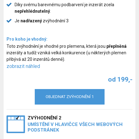
Díky svému barevnému podbarvení je inzerát zcela
nepřehlédnutelný
.
Je
nadřazený
zvýhodnění 3
Pro koho je vhodný:
Toto zvýhodnění je vhodné pro plemena, která jsou
přeplněná
inzeráty a tudíž vzniká velká konkurence (u některých plemen
přibývá až 20 inzerátů denně).
zobrazit náhled
od 199,-
OBJEDNAT ZVÝHODNĚNÍ 1
ZVÝHODNĚNÍ 2
UMÍSTĚNÍ V HLAVIČCE VŠECH WEBOVÝCH
PODSTRÁNEK
Inzerce psů