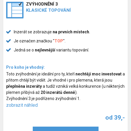
ZVÝHODNĚNÍ 3
KLASICKÉ TOPOVÁNÍ
Inzerát se zobrazuje
na prvních místech
.
Je označen značkou "
TOP
".
Jedná se o
nejlevnější
variantu topování.
Pro koho je vhodný:
Toto zvýhodnění je ideální pro ty, kteří
nechtějí moc investovat
a
přitom chtějí být vidět. Je vhodné i pro plemena, která jsou
přeplněna inzeráty
a tudíž vzniká velká konkurence (u některých
plemen přibývá až
20 inzerátů denně
).
Zvýhodnění 3 je podřízeno zvýhodnění 1.
zobrazit náhled
od 39,-