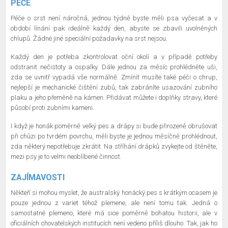
PÉČE
Péče o srst není náročná, jednou týdně byste měli psa vyčesat a v
období línání pak ideálně každý den, abyste se zbavili uvolněných
chlupů. Žádné jiné speciální požadavky na srst nejsou.
Každý den je potřeba zkontrolovat oční okolí a v případě potřeby
odstranit nečistoty a ospalky. Dále jednou za měsíc prohlédněte uši,
zda se uvnitř vypadá vše normálně. Zmínit musíte také péči o chrup,
nejlepší je mechanické čištění zubů, tak zabráníte usazování zubního
plaku a jeho přeměně na kámen. Přidávat můžete i doplňky stravy, které
působí proti zubními kameni.
I když je honák poměrně velký pes a drápy si bude přirozeně obrušovat
při chůzi po tvrdém povrchu, měli byste je jednou měsíčně prohlédnout,
zda některý nepotřebuje zkrátit. Na stříhání drápků zvykejte od štěněte,
mezi psy je to velmi neoblíbené činnost.
ZAJÍMAVOSTI
Někteří si mohou myslet, že australský honácký pes s krátkým ocasem je
pouze jednou z variet téhož plemene, ale není tomu tak. Jedná o
samostatné plemeno, které má sice poměrně bohatou historii, ale v
oficiálních chovatelských institucích není vedeno příliš dlouho. Tak, jak ho