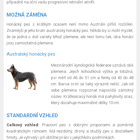
případně na oční vadu progresivní retinální atrofii.
MOŽNÁ ZÁMĚNA
Honácký pes s krátkým ocasem není mimo Austrálii příliš rozšířen.
Známější je jeho bratr australský honácký pes. Někdo by si mohl myslet,
že se jedná o dvě variety téhož plemene, ale není tomu tak, oba honáci
jsou samostatná plemena.
Australský honácký pes
Mezinárodní kynologická federace uznává obě
plemena. Jejich kohoutková výška je totožná,
psi měří od 46 do 51 cm a fenky od 43 do 48
cm. Barva srsti se taký výrazně neliší. Jak od
sebe plemena rozpoznat napovídá samotný
název. Krátkoocasý honák má pahýlovitý ocas,
který dosahuje maximálně délky 10 cm.
STANDARDNÍ VZHLED
Celkový vzhled:
Pracovní pes s dobrými proporcemi a poměrně
kvadratickým rámcem. Má nezdolný, drsný a otužilý zjev s dostatkem
hmoty. Je vytrvalý i při obtížné práci v jakýchkoliv podmínkách.