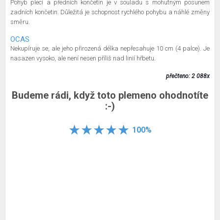
Pohyb plecí a předních končetin je v souladu s mohutným posunem
zadních končetin. Důležitá je schopnost rychlého pohybu a náhlé změny
směru.
OCAS
Nekupíruje se, ale jeho přirozená délka nepřesahuje 10 cm (4 palce). Je
nasazen vysoko, ale není nesen příliš nad linií hřbetu.
přečteno: 2 088x
Budeme rádi, když toto plemeno ohodnotíte
:-)
100%