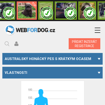
PŘIDAT INZERÁT
REGISTRACE
AUSTRALSKÝ HONÁCKÝ PES S KRÁTKÝM OCASEM
VLASTNOSTI