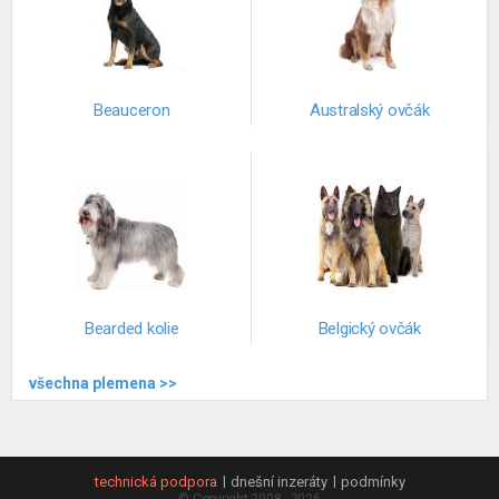
Beauceron
Australský ovčák
Bearded kolie
Belgický ovčák
všechna plemena >>
technická podpora
dnešní inzeráty
podmínky