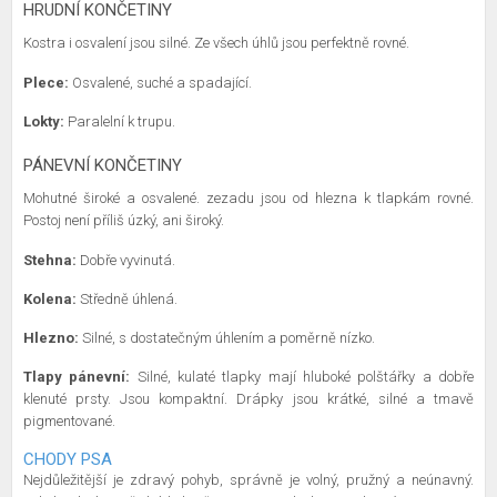
HRUDNÍ KONČETINY
Kostra i osvalení jsou silné. Ze všech úhlů jsou perfektně rovné.
Plece:
Osvalené, suché a spadající.
Lokty:
Paralelní k trupu.
PÁNEVNÍ KONČETINY
Mohutné široké a osvalené. zezadu jsou od hlezna k tlapkám rovné.
Postoj není příliš úzký, ani široký.
Stehna:
Dobře vyvinutá.
Kolena:
Středně úhlená.
Hlezno:
Silné, s dostatečným úhlením a poměrně nízko.
Tlapy pánevní:
Silné, kulaté tlapky mají hluboké polštářky a dobře
klenuté prsty. Jsou kompaktní. Drápky jsou krátké, silné a tmavě
pigmentované.
CHODY PSA
Nejdůležitější je zdravý pohyb, správně je volný, pružný a neúnavný.