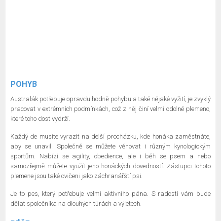
POHYB
Australák potřebuje opravdu hodně pohybu a také nějaké vyžití, je zvyklý
pracovat v extrémních podmínkách, což z něj činí velmi odolné plemeno,
které toho dost vydrží.
Každý de musíte vyrazit na delší procházku, kde honáka zaměstnáte,
aby se unavil. Společně se můžete věnovat i různým kynologickým
sportům. Nabízí se agility, obedience, ale i běh se psem a nebo
samozřejmě můžete využít jeho honáckých dovedností. Zástupci tohoto
plemene jsou také cvičeni jako záchranářští psi.
Je to pes, který potřebuje velmi aktivního pána. S radostí vám bude
dělat společníka na dlouhých túrách a výletech.