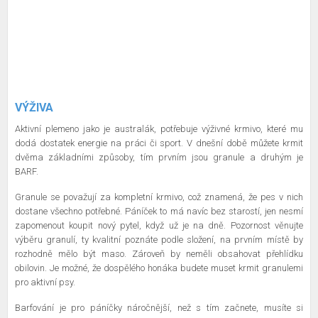
VÝŽIVA
Aktivní plemeno jako je australák, potřebuje výživné krmivo, které mu
dodá dostatek energie na práci či sport. V dnešní době můžete krmit
dvěma základními způsoby, tím prvním jsou granule a druhým je
BARF.
Granule se považují za kompletní krmivo, což znamená, že pes v nich
dostane všechno potřebné. Páníček to má navíc bez starostí, jen nesmí
zapomenout koupit nový pytel, když už je na dně. Pozornost věnujte
výběru granulí, ty kvalitní poznáte podle složení, na prvním místě by
rozhodně mělo být maso. Zároveň by neměli obsahovat přehlídku
obilovin. Je možné, že dospělého honáka budete muset krmit granulemi
pro aktivní psy.
Barfování je pro páníčky náročnější, než s tím začnete, musíte si