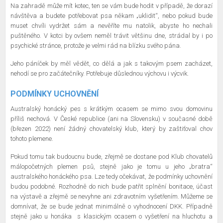
Na zahradě může mít kotec, ten se vám bude hodit v případě, že dorazí
návštěva a budete potřebovat psa někam „uklidit“, nebo pokud bude
muset chvíli vydržet sám a nevěříte mu natolik, abyste ho nechali
puštěného. V kotci by ovšem neměl trávit většinu dne, strádal by i po
psychické stránce, protože je velmi rád na blízku svého pána.
Jeho páníček by měl vědět, co dělá a jak s takovým psem zacházet,
nehodí se pro začátečníky. Potřebuje důslednou výchovu i výcvik.
PODMÍNKY UCHOVNĚNÍ
Australský honácký pes s krátkým ocasem se mimo svou domovinu
příliš nechová. V České republice (ani na Slovensku) v současné době
(březen 2022) není žádný chovatelský klub, který by zaštiťoval chov
tohoto plemene.
Pokud tomu tak budoucnu bude, zřejmě se dostane pod Klub chovatelů
málopočetných plemen psů, stejně jako je tomu u jeho „bratra“
australského honáckého psa. Lze tedy očekávat, že podmínky uchovnění
budou podobné. Rozhodně do nich bude patřit splnění bonitace, účast
na výstavě a zřejmě se nevyhne ani zdravotním vyšetřením. Můžeme se
domnívat, že se bude jednat minimálně o vyhodnocení DKK. Případně
stejně jako u honáka
s klasickým ocasem o vyšetření na hluchotu a