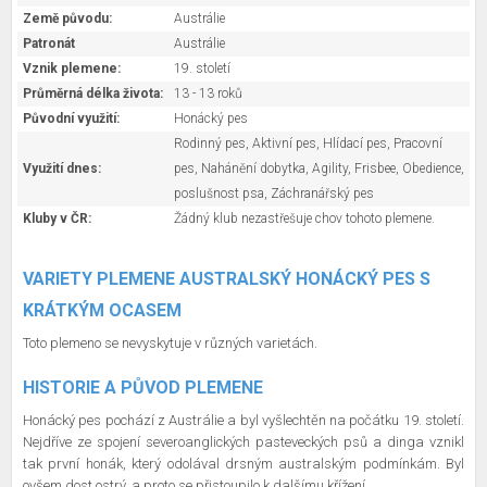
Země původu:
Austrálie
Patronát
Austrálie
Vznik plemene:
19. století
Průměrná délka života:
13 - 13 roků
Původní využití:
Honácký pes
Rodinný pes, Aktivní pes, Hlídací pes, Pracovní
Využití dnes:
pes, Nahánění dobytka, Agility, Frisbee, Obedience,
poslušnost psa, Záchranářský pes
Kluby v ČR:
Žádný klub nezastřešuje chov tohoto plemene.
VARIETY PLEMENE AUSTRALSKÝ HONÁCKÝ PES S
KRÁTKÝM OCASEM
Toto plemeno se nevyskytuje v různých varietách.
HISTORIE A PŮVOD PLEMENE
Honácký pes pochází z Austrálie a byl vyšlechtěn na počátku 19. století.
Nejdříve ze spojení severoanglických pasteveckých psů a dinga vznikl
tak první honák, který odolával drsným australským podmínkám. Byl
ovšem dost ostrý, a proto se přistoupilo k dalšímu křížení.