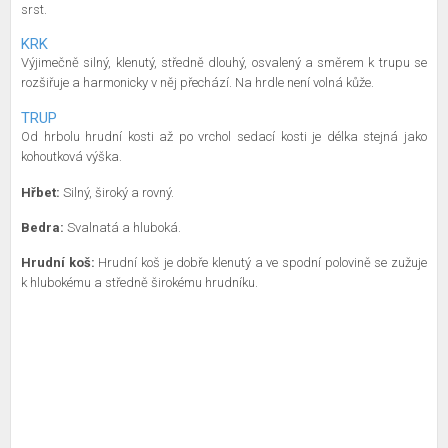
srst.
KRK
Výjimečně silný, klenutý, středně dlouhý, osvalený a směrem k trupu se
rozšiřuje a harmonicky v něj přechází. Na hrdle není volná kůže.
TRUP
Od hrbolu hrudní kosti až po vrchol sedací kosti je délka stejná jako
kohoutková výška.
Hřbet:
Silný, široký a rovný.
Bedra:
Svalnatá a hluboká.
Hrudní koš:
Hrudní koš je dobře klenutý a ve spodní polovině se zužuje
k hlubokému a středně širokému hrudníku.