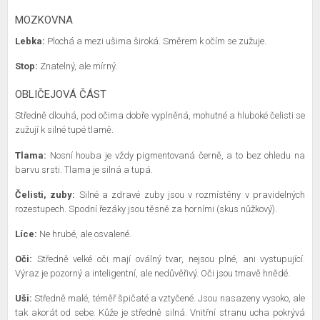
MOZKOVNA
Lebka:
Plochá a mezi ušima široká. Směrem k očím se zužuje.
Stop:
Znatelný, ale mírný.
OBLIČEJOVÁ ČÁST
Středně dlouhá, pod očima dobře vyplněná, mohutné a hluboké čelisti se
zužují k silné tupé tlamě.
Tlama:
Nosní houba je vždy pigmentovaná černě, a to bez ohledu na
barvu srsti. Tlama je silná a tupá.
Čelisti, zuby:
Silné a zdravé zuby jsou v rozmístěny v pravidelných
rozestupech. Spodní řezáky jsou těsně za horními (skus nůžkový).
Líce:
Ne hrubé, ale osvalené.
Oči:
Středně velké oči mají oválný tvar, nejsou plné, ani vystupující.
Výraz je pozorný a inteligentní, ale nedůvěřivý. Oči jsou tmavě hnědé.
Uši:
Středně malé, téměř špičaté a vztyčené. Jsou nasazeny vysoko, ale
tak akorát od sebe. Kůže je středně silná. Vnitřní stranu ucha pokrývá