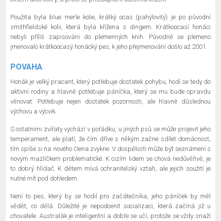
Použita byla blue merle kolie, krátký ocas (pahýlovitý) je po původní
smithfieldské kolii, která byla křížena s dingem. Krátkoocasí honáci
nebyli příliš zapisováni do plemenných knih. Původně se plemeno
jmenovalo krátkoocasý honácký pes, k jeho přejmenování došlo až 2001.
POVAHA
Honák je velký pracant, který potřebuje dostatek pohybu, hodí se tedy do
aktivní rodiny a hlavně potřebuje páníčka, který se mu bude opravdu
věnovat. Potřebuje nejen dostatek pozornosti, ale hlavně důslednou
výchovu a výcvik.
S ostatními zvířaty vychází v pořádku, u jiných psů se může projevit jeho
temperament, ale platí, že čím dříve s někým začne sdílet domácnost,
tím spíše si na nového člena zvykne. V dospělosti může být seznámení s
novým mazlíčkem problematické. K cizím lidem se chová nedůvěřivě, je
to dobrý hlídač. K dětem mívá ochranitelský vztah, ale jejich soužití je
nutné mít pod dohledem.
Není to pes, který by se hodil pro začátečníka, jeho páníček by měl
vědět, co dělá. Důležité je nepodcenit socializaci, která začíná již u
chovatele. Australák je inteligentní a dobře se učí, protože se vždy snaží