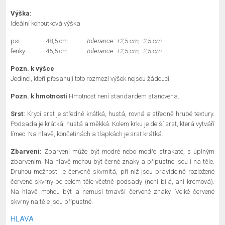
Výška:
Ideální kohoutková výška
psi:
48,5 cm
tolerance: +2,5 cm, -2,5 cm
fenky:
45,5 cm
tolerance: +2,5 cm, -2,5 cm
Pozn. k výšce
Jedinci, kteří přesahují toto rozmezí výšek nejsou žádoucí.
Pozn. k hmotnosti
Hmotnost není standardem stanovena.
Srst:
Krycí srst je středně krátká, hustá, rovná a středně hrubé textury.
Podsada je krátká, hustá a měkká. Kolem krku je delší srst, která vytváří
límec. Na hlavě, končetinách a tlapkách je srst krátká.
Zbarvení:
Zbarvení může být modré nebo modře strakaté, s úplným
zbarvením. Na hlavě mohou být černé znaky a přípustné jsou i na těle.
Druhou možností je červeně skvrnitá, při níž jsou pravidelně rozložené
červené skvrny po celém těle včetně podsady (není bílá, ani krémová).
Na hlavě mohou být a nemusí tmavší červené znaky. Velké červené
skvrny na těle jsou přípustné.
HLAVA