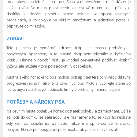
prostudovat potřebné informace. Sestavení vyvážené krmné dávky je
totiž na vás. Do misky psovi servírujete syrové maso, kosti, přílohy a
doplňky v daném poměru. Maso seženet ve specializovaných
prodejnách, a to obvykle ve větším množstvím a jednotlivé porce si
připravíte do mrazáku.
ZDRAVÍ
Toto plemeno je poměrně zdravé, trápit jej mohou problémy s
pohybovým aparátem, a to hlavně dysplázie loketního a kyčelního
kloubu. Hlavně v období růstu je vhodné preventivně podávat kloubní
výživu, ale můžete v tom pokračovat i v dospělosti.
Australského honáckého psa mohou potrápit některé oční vady (hlavně
progresivní retinální atrofie) a také hluchota. Proto si vybírejte štěně po
testovaných a zdravých rodičích, tím tyto problémy minimalizujete.
POTŘEBY A NÁROKY PSA
Na prvním místě potřebuje honák dostatek pohybu a zaměstnání. Spíše
se hodí do domku se zahradou, ale neznamená to, že když ho necháte
celý den samotného na zahradě, takže má splněnou denní dávku
pohybu. Honák potřebuje vaši pozornost a abyste se mu věnovali.