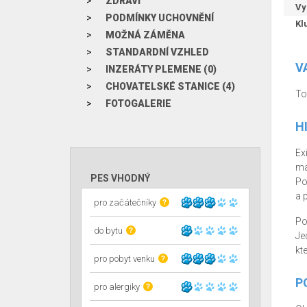
ZDRAVÍ
Vy
PODMÍNKY UCHOVNĚNÍ
Kl
MOŽNÁ ZÁMĚNA
STANDARDNÍ VZHLED
V
INZERÁTY PLEMENE (0)
CHOVATELSKÉ STANICE (4)
To
FOTOGALERIE
H
Ex
ma
PES VHODNÝ
Po
a 
pro začátečníky
?
Po
do bytu
?
Je
kt
pro pobyt venku
?
P
pro alergiky
?