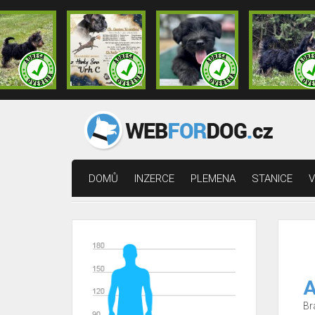
DOMŮ
INZERCE
PLEMENA
STANICE
V
A
Br