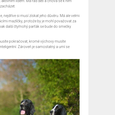
 aktivním lidem. Má rád děti a chová se k ním
ě zacházet.
e, nejdříve si musí získat jeho důvěru. Má ale velmi
ácími mazlíčky, protože by je mohl považovat za
opak další čtyřnohý parťák se bude do smečky
ů musíte pokračovat, kromě výchovy musíte
 inteligentní. Zároveň je samostatný a umí se