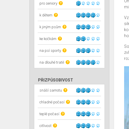
Oh
pro seniory
?
mi
k dětem
?
Vz
si
k jiným psům
?
ko
hod
ke kočkám
?
So
na psí sporty
?
zv
ro
na dlouhé tratě
?
PŘIZPŮSOBIVOST
snáší samotu
?
chladné počasí
?
teplé počasí
?
citlivost
?