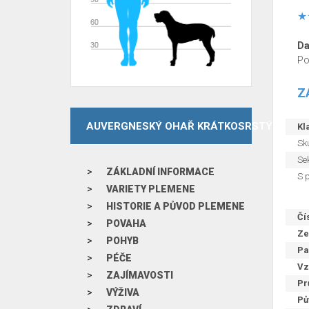
Da
Po
Z
AUVERGNESKÝ OHAŘ KRÁTKOSRSTÝ
Kla
Sku
Sek
ZÁKLADNÍ INFORMACE
S 
VARIETY PLEMENE
HISTORIE A PŮVOD PLEMENE
Čí
POVAHA
Ze
POHYB
Pa
PÉČE
Vz
ZAJÍMAVOSTI
Pr
VÝŽIVA
Pů