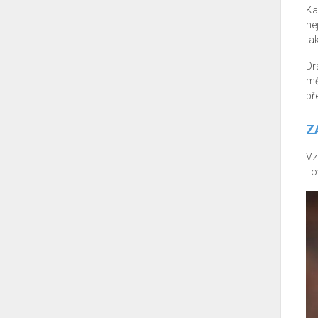
Ka
ne
ta
Dr
mě
př
Z
Vz
Lo