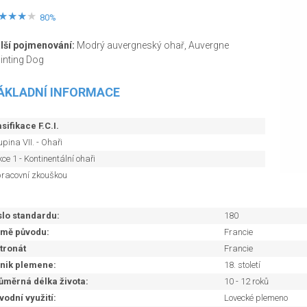
80%
lší pojmenování:
Modrý auvergneský ohař, Auvergne
inting Dog
ÁKLADNÍ INFORMACE
sifikace F.C.I.
pina VII. - Ohaři
ce 1 - Kontinentální ohaři
pracovní zkouškou
slo standardu:
180
mě původu:
Francie
tronát
Francie
nik plemene:
18. století
ůměrná délka života:
10 - 12 roků
vodní využití:
Lovecké plemeno