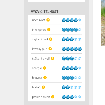
VYCVIČITELNOST
učenlivost
?
inteligence
?
žvýkací pud
?
lovecký pud
?
štěkání a vytí
?
energie
?
hravost
?
hlídač
?
potřeba cvičit
?