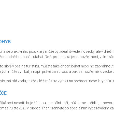
OHYB
dná se o aktivního psa, který může být ideálně veden lovecky, ale v dneš
ždopádně ho musíte utahat. Delší procházka je samozřejmost, velmi rád 
 to skvělý pes na turistiku, můžete také chodit běhat nebo ho zapřáhnout ke
erých může vynikat je např. právě canicross a pak samozřejmě lovecké di
víc má rád vodu, takže v létě můžete vyrazit na přehradu nebo k rybníku a
ÉČE
átká srst nepotřebuje žádnou speciální péči, můžete se pořídit gumovou r
omasírujete kůži. V období línání sáhněte po speciálním vyčesávacím kar