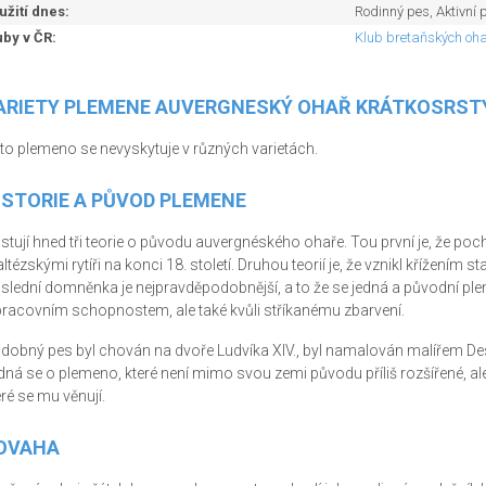
užití dnes:
Rodinný pes, Aktivní 
uby v ČR:
Klub bretaňských oh
ARIETY PLEMENE AUVERGNESKÝ OHAŘ KRÁTKOSRST
to plemeno se nevyskytuje v různých varietách.
ISTORIE A PŮVOD PLEMENE
istují hned tři teorie o původu auvergnéského ohaře. Tou první je, že poc
ltézskými rytíři na konci 18. století. Druhou teorií je, že vznikl křížením
slední domněnka je nejpravděpodobnější, a to že se jedná a původní plem
pracovním schopnostem, ale také kvůli stříkanému zbarvení.
dobný pes byl chován na dvoře Ludvíka XIV., byl namalován malířem Desp
dná se o plemeno, které není mimo svou zemi původu příliš rozšířené, ale
eré se mu věnují.
OVAHA