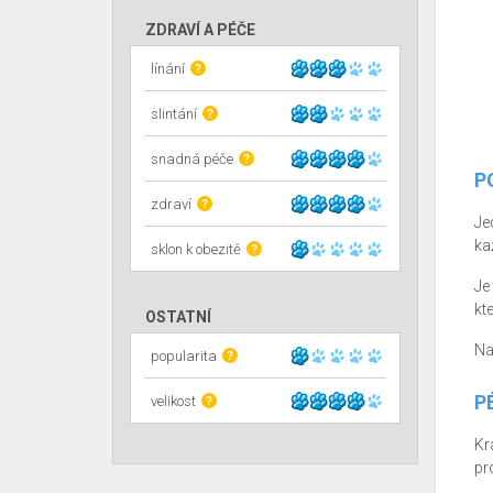
ZDRAVÍ A PÉČE
línání
?
slintání
?
snadná péče
?
P
zdraví
?
Je
ka
sklon k obezitě
?
Je
kt
OSTATNÍ
Na
popularita
?
P
velikost
?
Kr
pr