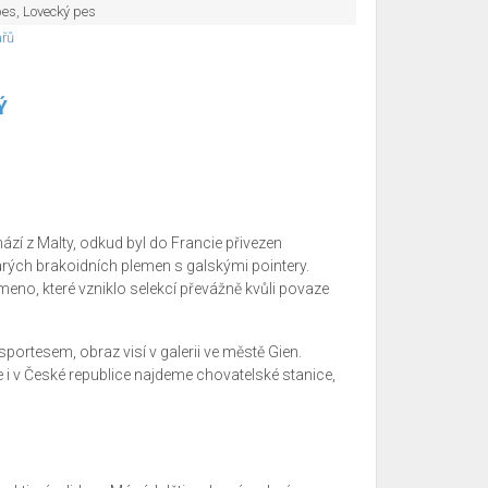
pes, Lovecký pes
ařů
Ý
hází z Malty, odkud byl do Francie přivezen
 starých brakoidních plemen s galskými pointery.
eno, které vzniklo selekcí převážně kvůli povaze
ortesem, obraz visí v galerii ve městě Gien.
 i v České republice najdeme chovatelské stanice,