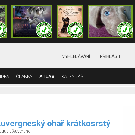
VYHLEDÁVÁNÍ
PŘIHLÁSIT
IDEA
ČLÁNKY
ATLAS
KALENDÁŘ
uvergneský ohař krátkosrstý
aque d‘Auvergne