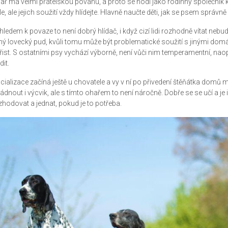
ař má velmi přátelskou povahu, a proto se hodí jako rodinný společník k
le, ale jejich soužití vždy hlídejte. Hlavně naučte děti, jak se psem správn
hledem k povaze to není dobrý hlídač, i když cizí lidi rozhodně vítat nebud
lný lovecký pud, kvůli tomu může být problematické soužití s jinými dom
řist. S ostatními psy vychází výborně, není vůči nim temperamentní, na
it.
cializace začíná ještě u chovatele a vy v ní po přivedení štěňátka dom
ládnout i výcvik, ale s tímto ohařem to není náročně. Dobře se se učí a je
zhodovat a jednat, pokud je to potřeba.