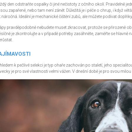
ždý den odstraňte ospalky či jiné nečistoty z očního okolí. Pravidelně jedn
jsou zapařené, nebo tam není zánět. Důležitá je i péče o chrup, i když 
k náročná. Ideální je mechanické čištění zubů, ale můžete podívat doplňky s
ápy pravděpodobně nebudete muset zkracovat, protože se přirozeně obr
síčně je zkontrolujte a v případě potřeby zasáhněte, zaměřte se hlavně na
erůstat.
AJÍMAVOSTI
hledem k pečlivé selekci je typ ohaře zachován po staletí, jeho specialitou 
vecky je pro své vlastnosti velmi vážen. V dnešní době je pro svou milou