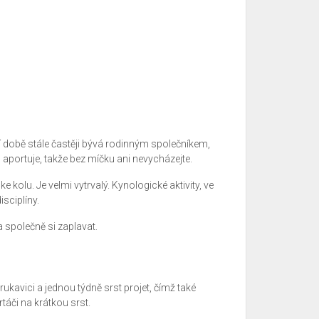
ní době stále častěji bývá rodinným společníkem,
aportuje, takže bez míčku ani nevycházejte.
 kolu. Je velmi vytrvalý. Kynologické aktivity, ve
sciplíny.
 společně si zaplavat.
ukavici a jednou týdně srst projet, čímž také
táči na krátkou srst.