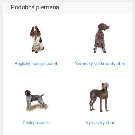
Podobná plemena
Anglický špringršpaněl
Německý krátkosrstý ohař
Český fousek
Výmarský ohař