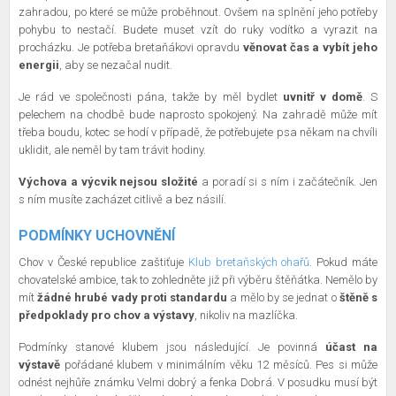
zahradou, po které se může proběhnout. Ovšem na splnění jeho potřeby
pohybu to nestačí. Budete muset vzít do ruky vodítko a vyrazit na
procházku. Je potřeba bretaňákovi opravdu
věnovat čas a vybít jeho
energii
, aby se nezačal nudit.
Je rád ve společnosti pána, takže by měl bydlet
uvnitř v domě
. S
pelechem na chodbě bude naprosto spokojený. Na zahradě může mít
třeba boudu, kotec se hodí v případě, že potřebujete psa někam na chvíli
uklidit, ale neměl by tam trávit hodiny.
Výchova a výcvik nejsou složité
a poradí si s ním i začátečník. Jen
s ním musíte zacházet citlivě a bez násilí.
PODMÍNKY UCHOVNĚNÍ
Chov v České republice zaštiťuje
Klub bretaňských ohařů
. Pokud máte
chovatelské ambice, tak to zohledněte již při výběru štěňátka. Nemělo by
mít
žádné hrubé vady proti standardu
a mělo by se jednat o
štěně s
předpoklady pro chov a výstavy
, nikoliv na mazlíčka.
Podmínky stanové klubem jsou následující. Je povinná
účast na
výstavě
pořádané klubem v minimálním věku 12 měsíců. Pes si může
odnést nejhůře známku Velmi dobrý a fenka Dobrá. V posudku musí být