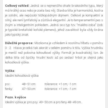
Celkový vzhled:
Jedná se o nejmenšího ohaře brakoidního typu, který
má krátký ocas nebo je zcela bez něj. Stavba těla je harmonická, kostra
je solidní, ale nepůsobí těžkopádným dojmem. Celkově je kompaktní a
silný, ale není lymfatický a zůstává elegantní. Je to temperamentní pes s
živým a inteligentním pohledem. Jedná se o typ tzv. "malého coba" (cob
je typické bretaňské koňské plemeno), jehož zavalitost byla vždy brána
jako typický znak.
Důležité proporce:
Mozkovna je vzhledem k nosnímu hřbetu v poměru
3 : 2.
Hlava je celká tak akorát v celkém poměru k tělu.
Výška hrudníku
je menší než polovina kohoutkové výšky.
Formát je kvadratický, tzn. že
délka těla od špičky hrudní kosti až po sedací hrbol je stejná jako
kohoutková výška.
Výška:
Ideální kohoutková výška
psi:
48–51 cm
tolerance: +1 cm, -1 cm
fenky:
47–50 cm
tolerance: +1 cm, -1 cm
Pozn. k výšce
Ideální výška je: pro psy 49–50 cm a pro feny 48–49 cm.