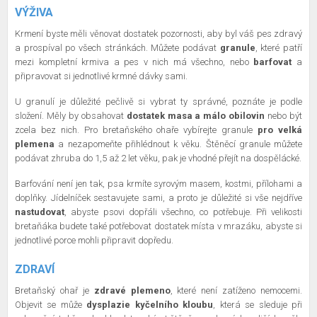
VÝŽIVA
Krmení byste měli věnovat dostatek pozornosti, aby byl váš pes zdravý
a prospíval po všech stránkách. Můžete podávat
granule
, které patří
mezi kompletní krmiva a pes v nich má všechno, nebo
barfovat
a
připravovat si jednotlivé krmné dávky sami.
U granulí je důležité pečlivě si vybrat ty správné, poznáte je podle
složení. Měly by obsahovat
dostatek masa a málo obilovin
nebo být
zcela bez nich. Pro bretaňského ohaře vybírejte granule
pro velká
plemena
a nezapomeňte přihlédnout k věku. Štěněcí granule můžete
podávat zhruba do 1,5 až 2 let věku, pak je vhodné přejít na dospělácké.
Barfování není jen tak, psa krmíte syrovým masem, kostmi, přílohami a
doplňky. Jídelníček sestavujete sami, a proto je důležité si vše nejdříve
nastudovat
, abyste psovi dopřáli všechno, co potřebuje. Při velikosti
bretaňáka budete také potřebovat dostatek místa v mrazáku, abyste si
jednotlivé porce mohli připravit dopředu.
ZDRAVÍ
Bretaňský ohař je
zdravé plemeno
, které není zatíženo nemocemi.
Objevit se může
dysplazie kyčelního kloubu
, která se sleduje při