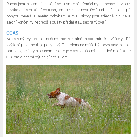
Ruchy jsou razantní, lehké, živé a snadné. Končetiny se pohybují v ose,
nevykazují vertikální ocsilaci, ani se nijak nestáčejí. Hřbetní linie je při
pohybu pevná. Hlavním pohybem je cval, skoky jsou středně dlouhé a
zadní končetiny nepředšlapují ty přední (tzv. sebraný cval).
OCAS
Nasazený vysoko a nošený horizontálně nebo mírně svěšený. Při
zvýšené pozornosti je pohyblivý. Toto plemeno může být bezocasé nebo s
přirozeně krátkým ocasem. Pokud je ocas zkrácený, jeho ideální délka je
3–6 cm a nesmí být delší než 10 cm.