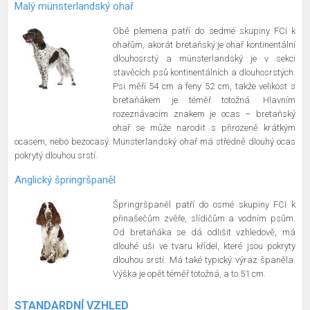
Malý münsterlandský ohař
Obě plemena patří do sedmé skupiny FCI k
ohařům, akorát bretaňský je ohař kontinentální
dlouhosrstý a münsterlandský je v sekci
stavěcích psů kontinentálních a dlouhosrstých.
Psi měří 54 cm a feny 52 cm, takže velikost s
bretaňákem je téměř totožná. Hlavním
rozeznávacím znakem je ocas – bretaňský
ohař se může narodit s přirozeně krátkým
ocasem, nebo bezocasý. Münsterlandský ohař má středně dlouhý ocas
pokrytý dlouhou srstí.
Anglický špringršpaněl
Špringršpaněl patří do osmé skupiny FCI k
přinašečům zvěře, slídičům a vodním psům.
Od bretaňáka se dá odlišit vzhledově, má
dlouhé uši ve tvaru křídel, které jsou pokryty
dlouhou srstí. Má také typický výraz španěla.
Výška je opět téměř totožná, a to 51 cm.
STANDARDNÍ VZHLED