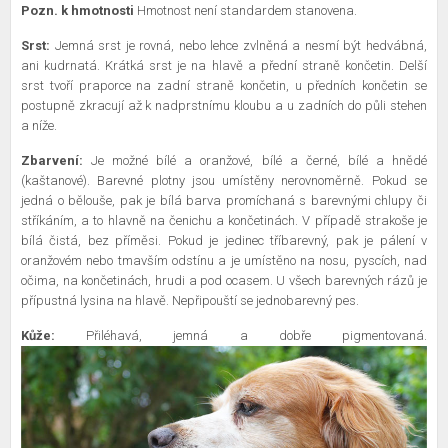
Pozn. k hmotnosti
Hmotnost není standardem stanovena.
Srst:
Jemná srst je rovná, nebo lehce zvlněná a nesmí být hedvábná,
ani kudrnatá. Krátká srst je na hlavě a přední straně končetin. Delší
srst tvoří praporce na zadní straně končetin, u předních končetin se
postupně zkracují až k nadprstnímu kloubu a u zadních do půli stehen
a níže.
Zbarvení:
Je možné bílé a oranžové, bílé a černé, bílé a hnědé
(kaštanové). Barevné plotny jsou umístěny nerovnoměrně. Pokud se
jedná o bělouše, pak je bílá barva promíchaná s barevnými chlupy či
stříkáním, a to hlavně na čenichu a končetinách. V případě strakoše je
bílá čistá, bez příměsi. Pokud je jedinec tříbarevný, pak je pálení v
oranžovém nebo tmavším odstínu a je umístěno na nosu, pyscích, nad
očima, na končetinách, hrudi a pod ocasem. U všech barevných rázů je
přípustná lysina na hlavě. Nepřipouští se jednobarevný pes.
Kůže:
Přiléhavá, jemná a dobře pigmentovaná.