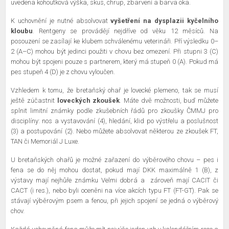
uvedena kohoutková výška, skus, chrup, zbarvení a barva oka.
K uchovnění je nutné absolvovat
vyšetření na dysplazii kyčelního
kloubu
. Rentgeny se provádějí nejdříve od věku 12 měsíců. Na
posouzení se zasílají ke klubem schválenému veterináři. Pří výsledku 0–
2 (A–C) mohou být jedinci použiti v chovu bez omezení. Při stupni 3 (C)
mohou být spojeni pouze s partnerem, který má stupeň 0 (A). Pokud má
pes stupeň 4 (D) je z chovu vyloučen.
Vzhledem k tomu, že bretaňský ohař je lovecké plemeno, tak se musí
ještě zúčastnit
loveckých zkoušek
. Máte dvě možnosti, buď můžete
splnit limitní známky podle zkušebních řádů pro zkoušky ČMMJ pro
disciplíny: nos a vystavování (4), hledání, klid po výstřelu a poslušnost
(3) a postupování (2). Nebo můžete absolvovat některou ze zkoušek FT,
TAN či Memoriál J Luxe.
U bretaňských ohařů je možné zařazení do výběrového chovu – pes i
fena se do něj mohou dostat, pokud mají DKK maximálně 1 (B), z
výstavy mají nejhůře známku Velmi dobrá a
zároveň mají CACIT či
CACT (i res.), nebo byli oceněni na více akcích typu FT (FT-GT). Pak se
stávají výběrovým psem a fenou, při jejich spojení se jedná o výběrový
chov.