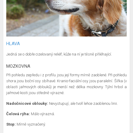
HLAVA
Jedná se o dobře cizelovaný reliéf, kůže na ní je těsně přiléhající.
MOZKOVNA
Při pohledu zepředu i z profilu jsou její formy mírně zaoblené. Při pohledu
shora jsou boční osy sbíhavé. Kranio-faciální osy jsou paralelní. Šířka (v
oblasti jařmových oblouků) je menší než délka mozkovny. Týlní hrbol a
jařmové kosti jsou středně výrazné.
Nadočnicové oblouky:
Nevystupují, ale tvoří lehce zaoblenou linii.
Čelová rýha:
Málo výrazná.
Stop:
Mírně vyznačený.