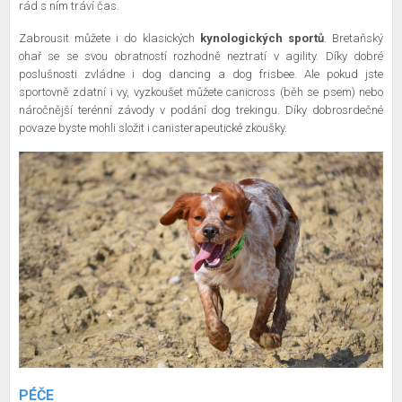
rád s ním tráví čas.
Zabrousit můžete i do klasických
kynologických sportů
. Bretaňský
ohař se se svou obratností rozhodně neztratí v agility. Díky dobré
poslušnosti zvládne i dog dancing a dog frisbee. Ale pokud jste
sportovně zdatní i vy, vyzkoušet můžete canicross (běh se psem) nebo
náročnější terénní závody v podání dog trekingu. Díky dobrosrdečné
povaze byste mohli složit i canisterapeutické zkoušky.
PÉČE