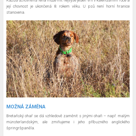
Každá uchovněná fena může mít nejvýše jeden vrh v kalendářním roce a
její chovnost je ukončená 8. rokem věku. U psů není horní hranice
stanovena.
MOŽNÁ ZÁMĚNA
Bretaňský ohař se dá vzhledově zaměnit s jinými ohaři – např. malým
münsterlandským, ale zmiňujeme i jeho příbuzného anglického
špringršpaněla.