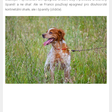
španěl a ne ohař. Ale ve Francii používají epagneul pro dlouhosrsté
kontinetální ohaře, ale i španěly (slídiče).