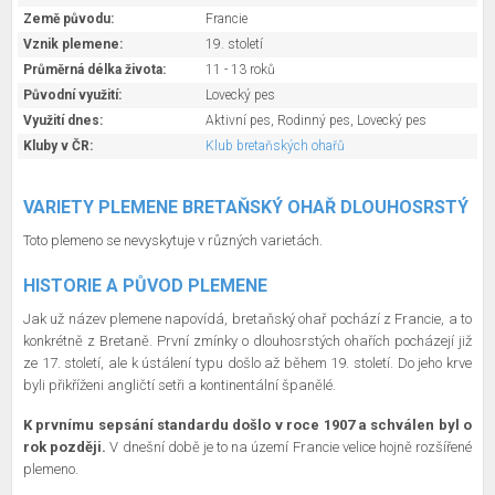
Země původu:
Francie
Vznik plemene:
19. století
Průměrná délka života:
11 - 13 roků
Původní využití:
Lovecký pes
Využití dnes:
Aktivní pes, Rodinný pes, Lovecký pes
Kluby v ČR:
Klub bretaňských ohařů
VARIETY PLEMENE BRETAŇSKÝ OHAŘ DLOUHOSRSTÝ
Toto plemeno se nevyskytuje v různých varietách.
HISTORIE A PŮVOD PLEMENE
Jak už název plemene napovídá, bretaňský ohař pochází z Francie, a to
konkrétně z Bretaně. První zmínky o dlouhosrstých ohařích pocházejí již
ze 17. století, ale k ústálení typu došlo až během 19. století. Do jeho krve
byli přikříženi angličtí setři a kontinentální španělé.
K prvnímu sepsání standardu došlo v roce 1907 a schválen byl o
rok později.
V dnešní době je to na území Francie velice hojně rozšířené
plemeno.