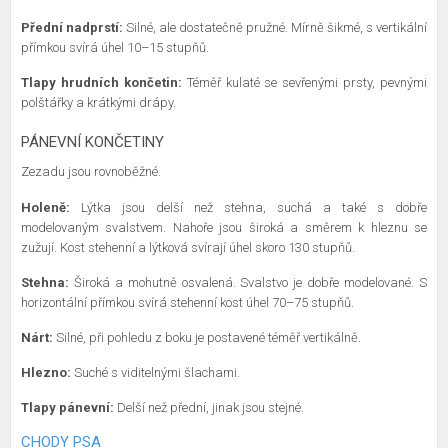
Přední nadprstí:
Silné, ale dostatečně pružné. Mírně šikmé, s vertikální
přímkou svírá úhel 10–15 stupňů.
Tlapy hrudních končetin:
Téměř kulaté se sevřenými prsty, pevnými
polštářky a krátkými drápy.
PÁNEVNÍ KONČETINY
Zezadu jsou rovnoběžné.
Holeně:
Lýtka jsou delší než stehna, suchá a také s dobře
modelovaným svalstvem. Nahoře jsou široká a směrem k hleznu se
zužují. Kost stehenní a lýtková svírají úhel skoro 130 stupňů.
Stehna:
Široká a mohutně osvalená. Svalstvo je dobře modelované. S
horizontální přímkou svírá stehenní kost úhel 70–75 stupňů.
Nárt:
Silné, při pohledu z boku je postavené téměř vertikálně.
Hlezno:
Suché s viditelnými šlachami.
Tlapy pánevní:
Delší než přední, jinak jsou stejné.
CHODY PSA