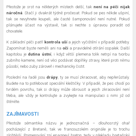
Přestože je srst na některých místech delší, tak
není na péči nijak
náročná
. Stačí ji dvakrát týdně pročesat. Pokud se pes někde ušpiní,
tak se nevyhnete koupeli, ale časté šamponování není nutné. Pokud
plánujete účast na výstavě, tak si nechte s úpravou poradit od
chovatele.
K základní péči patří
kontrola uší
a jejich vyčištění v případě potřeby.
Zapomínat byste neměli ani na
oči
a pravidelné otírání ospalek. Další
kapitolou je
dutina ústní
, i když větší plemena tolik netrpí na tvorbu
zubního kamene, není od věci podávat doplňky stravy, které proti němu
působí, nebo zuby zároveň i mechanicky čistit.
Poslední na řadě jsou
drápy
, ty se musí zkracovat, aby nepřerůstaly.
Budete na to potřebovat speciální kleštičky. V případě, že pes chodí po
tvrdém povrchu, tak si drápy může obrousit a jejich zkracování není
třeba, ale vždy je kontrolujte a zvykejte na manipulaci s nimi již od
štěněte.
ZAJÍMAVOSTI
Přestože sémantika názvu je jednoznačná – dlouhosrstý ohař
pocházející z Bretaně, tak ve francouzském originále je to trochu
složitější. Pojmenování zní epagneul breton, tedy v překladu bretaňský