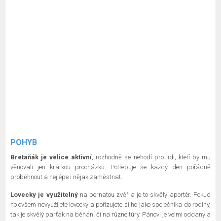
POHYB
Bretaňák je velice aktivní
, rozhodně se nehodí pro lidi, kteří by mu
věnovali jen krátkou procházku. Potřebuje se každý den pořádně
proběhnout a nejlépe i nějak zaměstnat.
Lovecky je využitelný
na pernatou zvěř a je to skvělý aportér. Pokud
ho ovšem nevyužijete lovecky a pořizujete si ho jako společníka do rodiny,
tak je skvělý parťák na běhání či na různé túry. Pánovi je velmi oddaný a