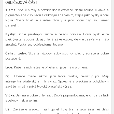
OBLIČEJOVÁ ČÁST
Tlama:
Nos je široký a nozdry dobře otevřené. Nosní houba je vlhká a
pigmentovaná v souladu s celkovým zbarvením, stejně jako pysky a oční
víčka. Nosní hřbet je středně dlouhý a jeho boční osy jsou téměř
paralelní.
Pysky:
Dobře přiléhající, suché a nejsou převislé. Horní pysk lehce
překrývá ten spodní, okraj přiléhá až ke koutku, který je uzavřený a málo
zřetelný. Pysky jsou dobře pigmentované.
Čelisti, zuby:
Skus je nůžkový, zuby jsou kompletní, zdravé a dobře
postavené.
Líce:
Kůže na nich je těsně přiléhající, jsou málo vyplněné.
Oči:
Uložené mírně šikmo, jsou lehce oválné, nevystupující. Mají
inteligentní, přátelský a milý výraz. Společně s vysokým a pohyblivým
zavěšením uší vzniká typický bretaňský výraz.
Víčka:
Jemná a dobře přiléhající. Dobře pigmentovaná, jejich barva ladí
s celkovým zbarvením.
Uši:
Zavěšené vysoko, mají trojúhelnikový tvar a jsou širší než delší