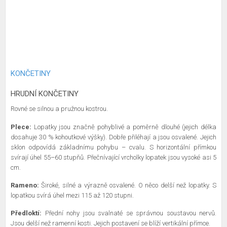
KONČETINY
HRUDNÍ KONČETINY
Rovné se silnou a pružnou kostrou.
Plece:
Lopatky jsou značně pohyblivé a poměrně dlouhé (jejich délka
dosahuje 30 % kohoutkové výšky). Dobře přiléhají a jsou osvalené. Jejich
sklon odpovídá základnímu pohybu – cvalu. S horizontální přímkou
svírají úhel 55–60 stupňů. Přečnívající vrcholky lopatek jsou vysoké asi 5
cm.
Rameno:
Široké, silné a výrazně osvalené. O něco delší než lopatky. S
lopatkou svírá úhel mezi 115 až 120 stupni.
Předloktí:
Přední nohy jsou svalnaté se správnou soustavou nervů.
Jsou delší než ramenní kosti. Jejich postavení se blíží vertikální přímce.