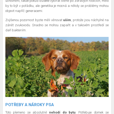
uchovnění, takže pokud budete vybírat štěně po zdravých rodičích, mělo
by to být v pořádku, ale genetika je mocná a někdy se problémy mohou
objevit napříč generacemi.
Zvýšenou pozornost byste měli věnovat
uším
, protože jsou náchylné na
zánět zvukovodu. Snadno se mohou zapařit a v takovém prostředí se
daří bakteriím.
POTŘEBY A NÁROKY PSA
Toto plemeno se absolutně
nehodí do bytu
. Potřebuje domek se