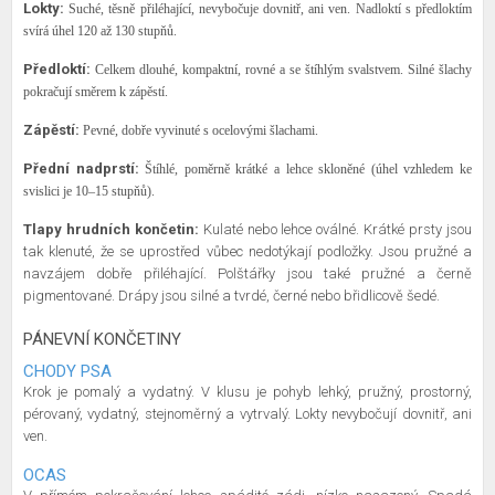
Lokty:
Suché, těsně přiléhající, nevybočuje dovnitř, ani ven. Nadloktí s předloktím
svírá úhel 120 až 130 stupňů.
Předloktí:
Celkem dlouhé, kompaktní, rovné a se štíhlým svalstvem. Silné šlachy
pokračují směrem k zápěstí.
Zápěstí:
Pevné, dobře vyvinuté s ocelovými šlachami.
Přední nadprstí:
Štíhlé, poměrně krátké a lehce skloněné (úhel vzhledem ke
svislici je 10–15 stupňů).
Tlapy hrudních končetin:
Kulaté nebo lehce oválné. Krátké prsty jsou
tak klenuté, že se uprostřed vůbec nedotýkají podložky. Jsou pružné a
navzájem dobře přiléhající. Polštářky jsou také pružné a černě
pigmentované. Drápy jsou silné a tvrdé, černé nebo břidlicově šedé.
PÁNEVNÍ KONČETINY
CHODY PSA
Krok je pomalý a vydatný. V klusu je pohyb lehký, pružný, prostorný,
pérovaný, vydatný, stejnoměrný a vytrvalý. Lokty nevybočují dovnitř, ani
ven.
OCAS