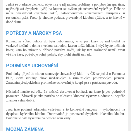
Jedná se o zdravé plemeno, objevit se u něj mohou problémy s pohybovým aparátem,
nejčastěji asi dysplazie kyčlí, na kterou se ovšem při uchovnění vyšetřuje. Dále se
může vyskytnout dysplazie loktů, osteochondróza (onemocnění chrupavek u
rostoucích psů). Proto je vhodné podávat preventivně kloubní výživu, a to hlavně v
době růstu.
POTŘEBY A NÁROKY PSA
Kuvasz se vůbec nehodí do bytu nebo města, je to pes, který by měl bydlet na
venkově ideálně u domu s velkou zahradou, kterou může hlídat. I když byste měli mít
kotec, kam ho můžete v případě potřeby zavřít, tak by tam rozhodně neměl trávit
většinu času, potřebuje volný pohyb, aby mohl strážit zahradu.
PODMÍNKY UCHOVNĚNÍ
Podmínky přijetí do chovu stanovuje chovatelský klub – v ČR se jedná o Panonnia
klub, který sdružuje chov maďarských a rumunských pasteveckých plemen.
Zásadním předpokladem pro možné uchovnění je koupě psa s průkazem původu.
Následně musíte od věku 18 měsíců absolvovat bonitaci, na které je pes podrobně
posouzen. Zároveň je také potřeba se zúčastnit klubové výstavy a odnést si nejhůře
známku velmi dobrá.
Jsou také povinná zdravotní vyšetření, a to konkrétně rentgeny + vyhodnocení na
dysplazii kyčelního kloubu. Dobrovolné je posouzení dysplazie loketního kloubu.
Povinné je dále vyšetření na dědičné oční vady.
MOŽNÁ ZÁMĚNA