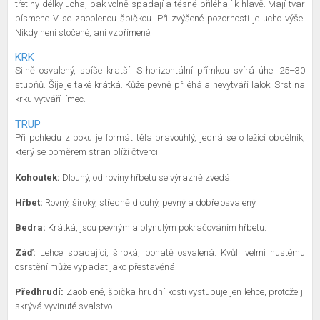
třetiny délky ucha, pak volně spadají a těsně přiléhají k hlavě. Mají tvar
písmene V se zaoblenou špičkou. Při zvýšené pozornosti je ucho výše.
Nikdy není stočené, ani vzpřímené.
KRK
Silně osvalený, spíše kratší. S horizontální přímkou svírá úhel 25–30
stupňů. Šíje je také krátká. Kůže pevně přiléhá a nevytváří lalok. Srst na
krku vytváří límec.
TRUP
Při pohledu z boku je formát těla pravoúhlý, jedná se o ležící obdélník,
který se poměrem stran blíží čtverci.
Kohoutek:
Dlouhý, od roviny hřbetu se výrazně zvedá.
Hřbet:
Rovný, široký, středně dlouhý, pevný a dobře osvalený.
Bedra:
Krátká, jsou pevným a plynulým pokračováním hřbetu.
Záď:
Lehce spadající, široká, bohatě osvalená. Kvůli velmi hustému
osrstění může vypadat jako přestavěná.
Předhrudí:
Zaoblené, špička hrudní kosti vystupuje jen lehce, protože ji
skrývá vyvinuté svalstvo.