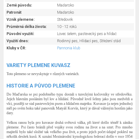
Země původu:
Maďarsko
Patronát
Maďarsko
Vznik plemene:
Středověk
Průměrná délka života:
10 - 12 roků
Původní využití:
Lovec šelem, pastevecký pes a hlídač
Využití dnes:
Rodinný pes, Hlídací pes, Střežení stád
Kluby v ČR:
Pannonia klub
VARIETY PLEMENE KUVASZ
Toto plemeno se nevyskytuje v různých varietách.
HISTORIE A PŮVOD PLEMENE
Do Maďarska se psi podobného typu dostali s tureckými kočovníky ve středověku.
Jejich hlavním posláním byl lov a hlídání. Původně lovil šelmy jako jsou medvědi a
vlci, později se stal pasteveckým psem a hlídačem majetku. Kuvasze (a nejen jednoho)
měl po svém boku také panovník Matyáš Korvín, který je dával váženým hostům jako
dary.
Velkou ranou byla pro kuvasze druhá světová válka, při které došlo téměř k zániku
plemene. Psi často bránili před vojáky svou rodinu na život a na smrt. Pro mnoho
majitelů bylo také složité tak velkého psa živit, a proto jejich počet údajně poklesl na
několik desítek kusů. K uznání Mezinárodní kynologickou federací došlo v roce 1954