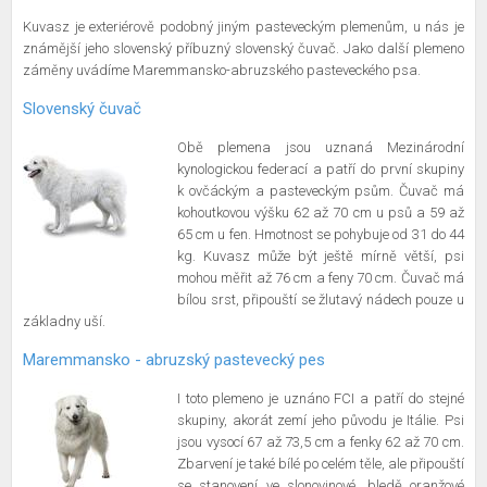
Kuvasz je exteriérově podobný jiným pasteveckým plemenům, u nás je
známější jeho slovenský příbuzný slovenský čuvač. Jako další plemeno
záměny uvádíme Maremmansko-abruzského pasteveckého psa.
Slovenský čuvač
Obě plemena jsou uznaná Mezinárodní
kynologickou federací a patří do první skupiny
k ovčáckým a pasteveckým psům. Čuvač má
kohoutkovou výšku 62 až 70 cm u psů a 59 až
65 cm u fen. Hmotnost se pohybuje od 31 do 44
kg. Kuvasz může být ještě mírně větší, psi
mohou měřit až 76 cm a feny 70 cm. Čuvač má
bílou srst, připouští se žlutavý nádech pouze u
základny uší.
Maremmansko - abruzský pastevecký pes
I toto plemeno je uznáno FCI a patří do stejné
skupiny, akorát zemí jeho původu je Itálie. Psi
jsou vysocí 67 až 73,5 cm a fenky 62 až 70 cm.
Zbarvení je také bílé po celém těle, ale připouští
se stanovení ve slonovinové, bledě oranžové