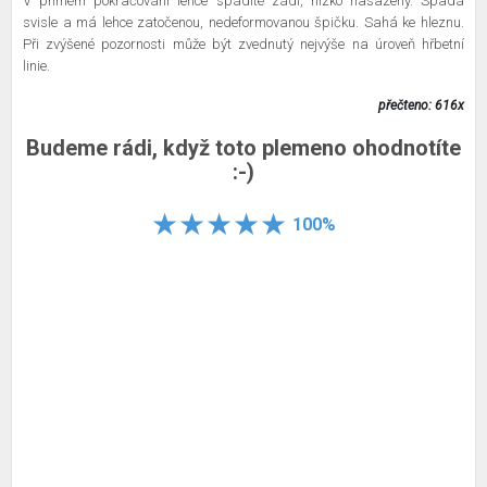
V přímém pokračování lehce spádité zádi, nízko nasazený. Spadá
svisle a má lehce zatočenou, nedeformovanou špičku. Sahá ke hleznu.
Při zvýšené pozornosti může být zvednutý nejvýše na úroveň hřbetní
linie.
přečteno: 616x
Budeme rádi, když toto plemeno ohodnotíte
:-)
100%