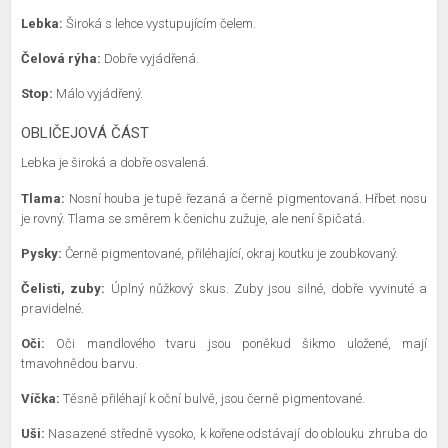
Lebka:
Široká s lehce vystupujícím čelem.
Čelová rýha:
Dobře vyjádřená.
Stop:
Málo vyjádřený.
OBLIČEJOVÁ ČÁST
Lebka je široká a dobře osvalená.
Tlama:
Nosní houba je tupě řezaná a černě pigmentovaná. Hřbet nosu
je rovný. Tlama se směrem k čenichu zužuje, ale není špičatá.
Pysky:
Černě pigmentované, přiléhající, okraj koutku je zoubkovaný.
Čelisti, zuby:
Úplný nůžkový skus. Zuby jsou silné, dobře vyvinuté a
pravidelné.
Oči:
Oči mandlového tvaru jsou poněkud šikmo uložené, mají
tmavohnědou barvu.
Víčka:
Těsně přiléhají k oční bulvě, jsou černě pigmentované.
Uši:
Nasazené středně vysoko, k kořene odstávají do oblouku zhruba do