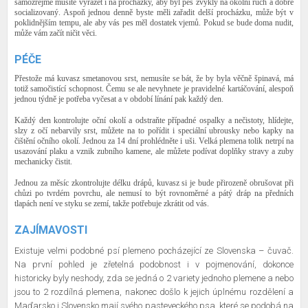
samozřejmě musíte vyrážet i na procházky, aby byl pes zvyklý na okolní ruch a dobře
socializovaný. Aspoň jednou denně byste měli zařadit delší procházku, může být v
poklidnějším tempu, ale aby vás pes měl dostatek vjemů. Pokud se bude doma nudit,
může vám začít ničit věci.
PÉČE
Přestože má kuvasz smetanovou srst, nemusíte se bát, že by byla věčně špinavá, má
totiž samočistící schopnost. Čemu se ale nevyhnete je pravidelné kartáčování, alespoň
jednou týdně je potřeba vyčesat a v období línání pak každý den.
Každý den kontrolujte oční okolí a odstraňte případné ospalky a nečistoty, hlídejte,
slzy z očí nebarvily srst, můžete na to pořídit i speciální ubrousky nebo kapky na
čištění očního okolí. Jednou za 14 dní prohlédněte i uši. Velká plemena tolik netrpí na
usazování plaku a vznik zubního kamene, ale můžete podívat doplňky stravy a zuby
mechanicky čistit.
Jednou za měsíc zkontrolujte délku drápů, kuvasz si je bude přirozeně obrušovat při
chůzi po tvrdém povrchu, ale nemusí to být rovnoměrné a pátý dráp na předních
tlapách není ve styku se zemí, takže potřebuje zkrátit od vás.
ZAJÍMAVOSTI
Existuje velmi podobné psí plemeno pocházející ze Slovenska – čuvač.
Na první pohled je zřetelná podobnost i v pojmenování, dokonce
historicky byly neshody, zda se jedná o 2 variety jednoho plemene a nebo
jsou to 2 rozdílná plemena, nakonec došlo k jejich úplnému rozdělení a
Maďarsko i Slovensko mají svého pasteveckého psa, které se podobá na