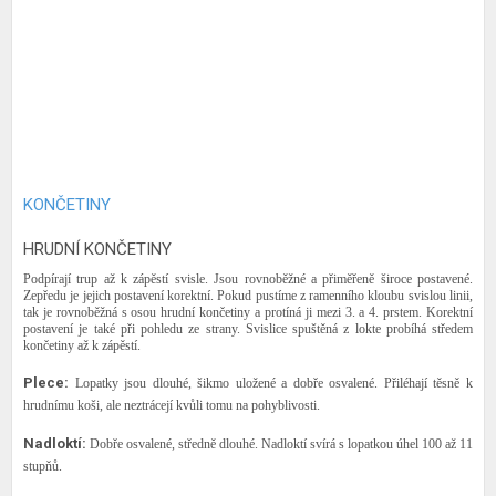
KONČETINY
HRUDNÍ KONČETINY
Podpírají trup až k zápěstí svisle. Jsou rovnoběžné a přiměřeně široce postavené.
Zepředu je jejich postavení korektní. Pokud pustíme z ramenního kloubu svislou linii,
tak je rovnoběžná s osou hrudní končetiny a protíná ji mezi 3. a 4. prstem. Korektní
postavení je také při pohledu ze strany. Svislice spuštěná z lokte probíhá středem
končetiny až k zápěstí.
Plece:
Lopatky jsou dlouhé, šikmo uložené a dobře osvalené. Přiléhají těsně k
hrudnímu koši, ale neztrácejí kvůli tomu na pohyblivosti.
Nadloktí:
Dobře osvalené, středně dlouhé. Nadloktí svírá s lopatkou úhel 100 až 11
stupňů.