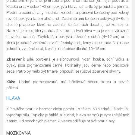
plstnatění. Krycí srst je hrubší a pod ní se nachází jemnější podsada.
Krátká srst v délce 1–2 cm pokrývá hlavu, uši a tlapy, je hustá a jemná.
Přední a boční strany hrudních končetin a pánevní končetiny pod koleny
rovněž pokrývá tato krátká srst. Zadní stranu končetin pokrývají 5–8 cm
dlouhé praporce, které na zadních končetinách dosahují až ke hleznu.
Na krku je límec, který sahá až k hrudi a tvoří hřívu – ta je velmi výrazná
hlavně u samců. Zbytek těla pokrývá středně dlouhá (4–12 cm) srst,
která je bohatě zvlněná a tvoří hřebínky srsti, lemy a chomáče. Na ocase
je hustá, zvlněná srst, která je na špičce dlouhá 10–15 cm.
Zbarvení:
Bílé, povolená je i slonovinová. Nosní houba, oční víčka a
pysky jsou pigmentované černě. Polštářky jsou černé nebo břidlicově
šedé. Patro by mělo být tmavé, připouští se růžově zbarvené skvrny.
Kůže:
Hodně pigmentovaná, má břidlicově šedou barvu a pevně
přiléhá.
HLAVA
Klínovitého tvaru v harmonickém poměru s tělem. Vzhledná, ušlechtilá,
vyjadřuje sílu. Typicky je štíhlá a suchá, hlava samců je výraznější než
samic. Od podobných plemen kuvasze odlišuje právě tvar hlavy.
MOZKOVNA