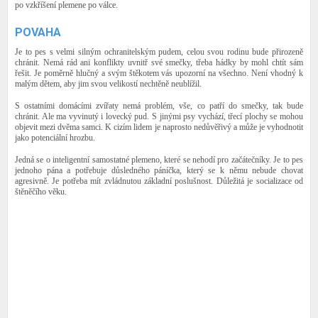
po vzkříšení plemene po válce.
POVAHA
Je to pes s velmi silným ochranitelským pudem, celou svou rodinu bude přirozeně
chránit. Nemá rád ani konflikty uvnitř své smečky, třeba hádky by mohl chtít sám
řešit. Je poměrně hlučný a svým štěkotem vás upozorní na všechno. Není vhodný k
malým dětem, aby jim svou velikostí nechtěně neublížil.
S ostatními domácími zvířaty nemá problém, vše, co patří do smečky, tak bude
chránit. Ale ma vyvinutý i lovecký pud. S jinými psy vychází, třecí plochy se mohou
objevit mezi dvěma samci. K cizím lidem je naprosto nedůvěřivý a může je vyhodnotit
jako potenciální hrozbu.
Jedná se o inteligentní samostatné plemeno, které se nehodí pro začátečníky. Je to pes
jednoho pána a potřebuje důsledného páníčka, který se k němu nebude chovat
agresivně. Je potřeba mít zvládnutou základní poslušnost. Důležitá je socializace od
štěněčího věku.