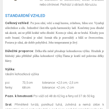
nebo citrónové. Pochází z oblasti Abruzzu.
STANDARDNÍ VZHLED
Celkový vzhled:
Psi jsou silní, velcí a mají hustou, zvlněnou, bílou srst. Vyzařují
ušlechtilost a sílu. Jednotlivé části těla spolu harmonicky ladí. Končetiny jsou dlouhé
tak akorát, ani ne příliš krátké nebo dlouhé. Kostra je silná, ale ne hrubá. Klouby jsou
ostře řezané, Osvalení je silné. formát těla je pravoúhlý a blíží se čtvercovému.
Postava je silná, ale dobře pohyblivá. Jeho temperament je živý.
Důležité proporce:
Délka těla méně přesahuje kohoutkovou výšku.
Hrudník je
hluboký jako přibližně půlka kohoutkové výšky.
Tlama je kratší než polovina délky
hlavy.
Výška:
Ideální kohoutková výška
psi:
73,5 cm
tolerance: +2,5 cm, -2,5 cm
fenky:
68 cm
tolerance: +2 cm, -2 cm
Pozn. k hmotnosti
Psi váží od 48 do 62 kg a feny od 37 do 50 kg.
Srst:
Přiměřeně tvrdá, poněkud tuhá, zvlněná a nemá sklon k