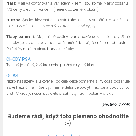
Nárt:
Mají válcovitý tvar a vzhledem k zemi jsou kolmé. Nárty dosahují
1/3 délky předních končetin (měřeno od země k loktům).
Hlezno:
Široké, hlezenní kloub svírá úhel asi 135 stupňů. Od země jsou
hlezna vzdálenost ne více než 27 % kohoutkové výšky.
Tlapy pánevní:
Mají mírně oválný tvar a sevřené, klenuté prsty. Silné
drápky jsou zahnuté v masové či hnědé barvě, černá není přípustná.
Polštářky mají shodnou barvu s drápky.
CHODY PSA
Typický je krátký, živý krok nebo pružný a rychlý klus.
OCAS
Nízko nasazený a u kořene i po celé délce poměrně silný ocas dosahuje
až ke hleznům a může být i mírně delší. Je pokryt hladkou a polodlouhou
srstí. V klidu je nošen šavlovitě a zahnutý nad hřbetem v afektu.
přečteno: 3 774x
Budeme rádi, když toto plemeno ohodnotíte
:-)