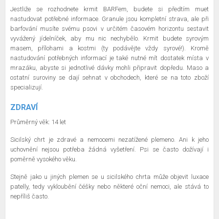
Jestliže se rozhodnete krmit BARFem, budete si předtím muet
nastudovat potřebné informace. Granule jsou kompletní strava, ale při
barfování musíte svému psovi v určitém časovém horizontu sestavit
vyvážený jídelníček, aby mu nic nechybělo. Krmit budete syrovým
masem, přílohami a kostmi (ty podávějte vždy syrové!). Kromě
nastudování potřebných informací je také nutné mít dostatek místa v
mrazáku, abyste si jednotlivé dávky mohli připravit dopředu. Maso a
ostatní suroviny se dají sehnat v obchodech, které se na toto zboží
specializují.
ZDRAVÍ
Průměrný věk: 14 let
Sicilský chrt je zdravé a nemocemi nezatížené plemeno. Ani k jeho
uchovnění nejsou potřeba žádná vyšetření. Psi se často dožívají i
poměrně vysokého věku.
Stejně jako u jiných plemen se u sicilského chrta může objevit luxace
patelly, tedy vykloubění čéšky nebo některé oční nemoci, ale stává to
nepříliš často.