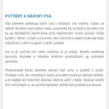
POTŘEBY A NÁROKY PSA
Toto plemeno potřebuje trávit čas v blízkosti své rodinny. Vůbec se
nehodí do kotce a pro pobyt venku, psychicky by strádal a ani jeho srst
by jej dostatečně neochránila proti nepříznivým vlivům počasí. Může
bydlet v domě i v bytě, na prostor není náročný a stejně bude nejraději
odpočívat s vámi na gauči a spát v posteli.
Na co je sicilský chrt velmi náročný, to je pohyb, kterého potřebuje
opravdu dostatek a několika kratšími procházkami jej rozhodně
neošálíte.
Představitelé tohoto plemene nemají rádi zimu a špatně ji snáší.
Počítejte s tím, že v chladných dnech je budete muset při venčení oblékat,
a to nejlépe do funkčních oblečků, které je udrží v teple. Naopak sicilští
chrti milují teplo a i ve vyšších teplotách dokáží bez problémů pracovat.