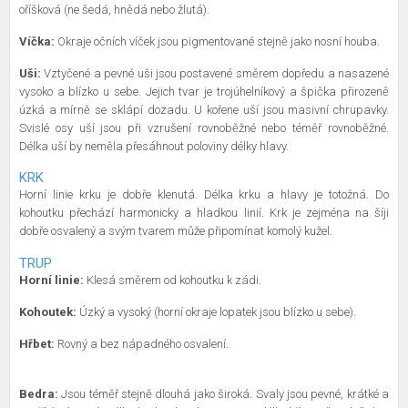
oříšková (ne šedá, hnědá nebo žlutá).
Víčka:
Okraje očních víček jsou pigmentované stejně jako nosní houba.
Uši:
Vztyčené a pevné uši jsou postavené směrem dopředu a nasazené
vysoko a blízko u sebe. Jejich tvar je trojúhelníkový a špička přirozeně
úzká a mírně se sklápí dozadu. U kořene uší jsou masivní chrupavky.
Svislé osy uší jsou při vzrušení rovnoběžné nebo téměř rovnoběžné.
Délka uší by neměla přesáhnout poloviny délky hlavy.
KRK
Horní linie krku je dobře klenutá. Délka krku a hlavy je totožná. Do
kohoutku přechází harmonicky a hladkou linií. Krk je zejména na šíji
dobře osvalený a svým tvarem může připomínat komolý kužel.
TRUP
Horní linie:
Klesá směrem od kohoutku k zádi.
Kohoutek:
Úzký a vysoký (horní okraje lopatek jsou blízko u sebe).
Hřbet:
Rovný a bez nápadného osvalení.
Bedra:
Jsou téměř stejně dlouhá jako široká. Svaly jsou pevné, krátké a