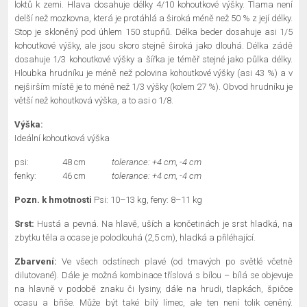
loktů k zemi. Hlava dosahuje délky 4/10 kohoutkové výšky. Tlama není
delší než mozkovna, která je protáhlá a široká méně než 50 % z její délky.
Stop je skloněný pod úhlem 150 stupňů. Délka beder dosahuje asi 1/5
kohoutkové výšky, ale jsou skoro stejně široká jako dlouhá. Délka zádě
dosahuje 1/3 kohoutkové výšky a šířka je téměř stejné jako půlka délky.
Hloubka hrudníku je méně než polovina kohoutkové výšky (asi 43 %) a v
nejširším místě je to méně než 1/3 výšky (kolem 27 %). Obvod hrudníku je
větší než kohoutková výška, a to asi o 1/8.
Výška:
Ideální kohoutková výška
psi:
48 cm
tolerance: +4 cm, -4 cm
fenky:
46 cm
tolerance: +4 cm, -4 cm
Pozn. k hmotnosti
Psi: 10–13 kg, feny: 8–11 kg
Srst:
Hustá a pevná. Na hlavě, uších a končetinách je srst hladká, na
zbytku těla a ocase je polodlouhá (2,5 cm), hladká a přiléhající.
Zbarvení:
Ve všech odstínech plavé (od tmavých po světlé včetně
dilutované). Dále je možná kombinace tříslová s bílou – bílá se objevuje
na hlavně v podobě znaku či lysiny, dále na hrudi, tlapkách, špičce
ocasu a břiše. Může být také bílý límec, ale ten není tolik ceněný.