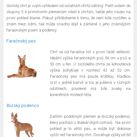
Sicilský chrt je svým vzhledem od ostatních chrtů odlišný. Patří ovšem do
skupiny 5 k primitivním plemenům nikoli k chrtům, takže jeho název na
první pohled klame. Pokud přihlédneme k tomu, že není tolik rozšířen a
znám mezi lidmi, tak může snadno dojít k záměně s jeho známějším
faraonským psem a podency.
Faraónský pes
Chrt se od faraóna liší v první řadě velikostí.
Ideální výška faraónských psů 56 cm u psů a
53 cm u fen. U sicilského chrta se kohoutková
výška pohybuje v rozmezí 42 až 52 cm.
Faraónský pes má pouze krátkou, hladkou
srst v jediné barvě a tou je pálená v různých
odstínech, povolené má bílé znaky na
konkrétních místech těla.
Ibizský podenco
Dalším podobným plemen je ibizský podenco,
který pochází z Baleárských ostrovů. Na první
pohled je to větší pes, a může být dokonce
vyšší než faraónský chrt. Dosahuje výšky od 60