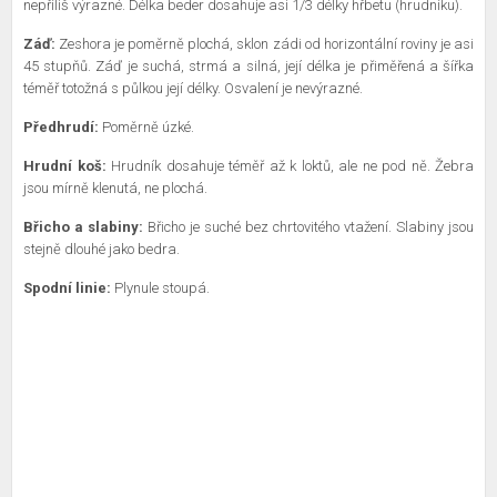
nepříliš výrazné. Délka beder dosahuje asi 1/3 délky hřbetu (hrudníku).
Záď:
Zeshora je poměrně plochá, sklon zádi od horizontální roviny je asi
45 stupňů. Záď je suchá, strmá a silná, její délka je přiměřená a šířka
téměř totožná s půlkou její délky. Osvalení je nevýrazné.
Předhrudí:
Poměrně úzké.
Hrudní koš:
Hrudník dosahuje téměř až k loktů, ale ne pod ně. Žebra
jsou mírně klenutá, ne plochá.
Břicho a slabiny:
Břicho je suché bez chrtovitého vtažení. Slabiny jsou
stejně dlouhé jako bedra.
Spodní linie:
Plynule stoupá.