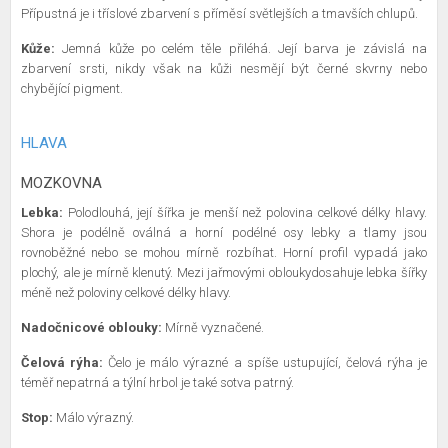
Přípustná je i tříslové zbarvení s příměsí světlejších a tmavších chlupů.
Kůže:
Jemná kůže po celém těle přiléhá. Její barva je závislá na
zbarvení srsti, nikdy však na kůži nesmějí být černé skvrny nebo
chybějící pigment.
HLAVA
MOZKOVNA
Lebka:
Polodlouhá, její šířka je menší než polovina celkové délky hlavy.
Shora je podélně oválná a horní podélné osy lebky a tlamy jsou
rovnoběžné nebo se mohou mírně rozbíhat. Horní profil vypadá jako
plochý, ale je mírně klenutý. Mezi jařmovými obloukydosahuje lebka šířky
méně než poloviny celkové délky hlavy.
Nadočnicové oblouky:
Mírně vyznačené.
Čelová rýha:
Čelo je málo výrazné a spíše ustupující, čelová rýha je
téměř nepatrná a týlní hrbol je také sotva patrný.
Stop:
Málo výrazný.