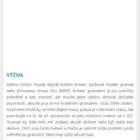
VÝŽIVA
Svému chrtovi musíte dopřát kvalitní krmení, podávat můžete granule
nebo přirozenou stravu (tzv. BARF). Krmení granulemi je pro páníčky
pohodlné a bez starostí, ale musíte jejich výběru věnovat dostatek
pozornosti, abyste psa krmili kvalitními granulemi. Vždy čtěte složení,
na prvním místě by se mělo objevit maso, pokud je v čerstvém stavu, tak
pamatujte na to, že při zpracování se jeho množství zmenší až o 2/3.
Granule by dále měli mít snížený obsah obilovin nebo být zcela bez
obilovin. Chrti jsou často hubení a trochu je vykrmit může problém, proto
sáhněte po granulích, které mají vyšší obsah tuku.