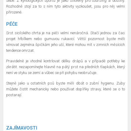
sebe. Z kynologických sportů je jako stvořený pro coursing a dostihy.
Rozhodně stojí za to s ním tyto aktivity vyzkoušet, jsou pro něj velmi
přirozené.
PÉČE
Srst sicilského chrta je na péči velmi nenáročná. Stačí jednou za čas
projet hřbílkem nebo gumuvou rukavicí. Větší pozornost byste měli
věnovat zejména špičkám jeho uší, které mohou mít v zimních měsících
tendence omrzat.
Pravidelně je vhodné kontrlovat délku drápů a v případě potřeby ke
zkrátit. nezapomínejte hlavně na pátý prst na předních tlapkách, který
není ve styku se zemí a vůbec se při pohybu neobručuje.
Stejně jako u ostatních psů byste měli dbát o zubní hygienu. Zuby
můžete čistit mechanicky nebo používat doplňky stravy, které se o to
postarají.
ZAJÍMAVOSTI