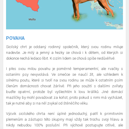
POVAHA
Sicilský chrt je oddaný rodinný společník, který svou rodinu miluje
nadevše. Je milý a jemný a hezky se chová i k dětem, od kterých si
dokonce nechá ledaco líbit. K cizím lidem se chová spíše nedůvěřivě.
I přes svou milou povahu je poměrně temperamentní, ale rvačky s
ostaními psy nevyvolává. Ve smečce se naučí žít, ale vzhledem k
silnému poutu, které si tvoří na svou rodinu se může k ostatním psím
členům domácnosti chovat žárlivě. Při jeho soužití s dalšími zvířaty
buďte opatrní, protože byl vyšlechtěn k lovu králíků. Jiné domácí
mazlíčky by mohl považovat za kořist, proto pokud s nimi má vycházet,
tak je nutné aby si na něl zvykal od štěněčího věku.
Výcvik sicilského chrta není úplně jednoduchý, patří k primitivním
plemenům a zástupci této skupiny mají vždy tak trochu svoji hlavu a
nikdy nebudou 100% poslušní. Při výchově postupujte citlivě, ale