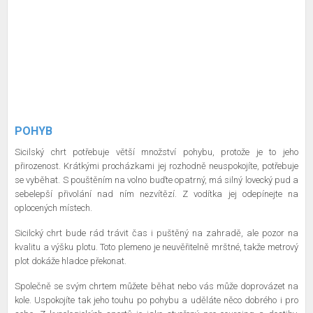
POHYB
Sicilský chrt potřebuje větší množství pohybu, protože je to jeho
přirozenost. Krátkými procházkami jej rozhodně neuspokojíte, potřebuje
se vyběhat. S pouštěním na volno buďte opatrný, má silný lovecký pud a
sebelepší přivolání nad ním nezvítězí. Z vodítka jej odepínejte na
oplocených místech.
Sicilcký chrt bude rád trávit čas i puštěný na zahradě, ale pozor na
kvalitu a výšku plotu. Toto plemeno je neuvěřitelně mrštné, takže metrový
plot dokáže hladce překonat.
Společně se svým chrtem můžete běhat nebo vás může doprovázet na
kole. Uspokojíte tak jeho touhu po pohybu a uděláte něco dobrého i pro