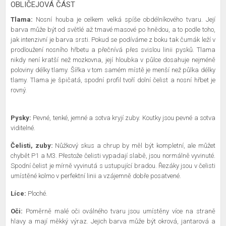
OBLIČEJOVÁ ČÁST
Tlama:
Nosní houba je celkem velká spíše obdélníkového tvaru. Její
barva může být od světlé až tmavé masové po hnědou, a to podle toho,
jak intenzivní je barva srsti. Pokud se podíváme z boku tak čumák leží v
prodloužení nosního hřbetu a přečnívá přes svislou linii pysků. Tlama
nikdy není kratší než mozkovna, její hloubka v půlce dosahuje nejméně
poloviny délky tlamy. Šířka v tom samém místě je menší než půlka délky
tlamy. Tlama je špičatá, spodní profil tvoří dolní čelist a nosní hřbet je
rovný.
Pysky:
Pevné, tenké, jemné a sotva kryjí zuby. Koutky jsou pevné a sotva
viditelné.
Čelisti, zuby:
Nůžkový skus a chrup by měl být kompletní, ale můžet
chybět P1 a M3. Přestože čelisti vypadají slabě, jsou normálně vyvinuté.
Spodní čelist je mírně vyvinutá s ustupující bradou. Řezáky jsou v čelisti
umístěné kolmo v perfektní linii a vzájemně dobře posatvené.
Líce:
Ploché.
Oči:
Poměrně malé oči oválného tvaru jsou umístěny více na straně
hlavy a mají měkký výraz. Jejich barva může být okrová, jantarová a