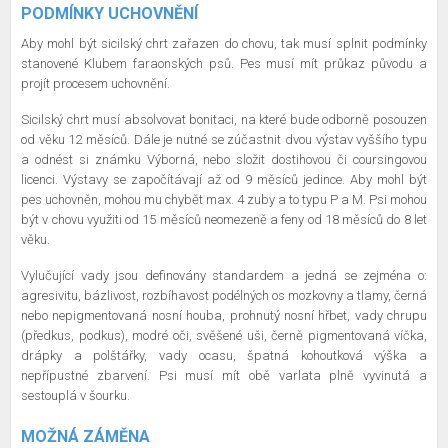
PODMÍNKY UCHOVNĚNÍ
Aby mohl být sicilský chrt zařazen do chovu, tak musí splnit podmínky
stanovené Klubem faraonských psů. Pes musí mít průkaz původu a
projít procesem uchovnění.
Sicilský chrt musí absolvovat bonitaci, na které bude odborně posouzen
od věku 12 měsíců. Dále je nutné se zúčastnit dvou výstav vyššího typu
a odnést si známku Výborná, nebo složit dostihovou či coursingovou
licenci. Výstavy se započítávají až od 9 měsíců jedince. Aby mohl být
pes uchovněn, mohou mu chybět max. 4 zuby a to typu P a M. Psi mohou
být v chovu využiti od 15 měsíců neomezeně a feny od 18 měsíců do 8 let
věku.
Vylučující vady jsou definovány standardem a jedná se zejména o:
agresivitu, bázlivost, rozbíhavost podélných os mozkovny a tlamy, černá
nebo nepigmentovaná nosní houba, prohnutý nosní hřbet, vady chrupu
(předkus, podkus), modré oči, svěšené uši, černě pigmentovaná víčka,
drápky a polštářky, vady ocasu, špatná kohoutková výška a
nepřípustné zbarvení. Psi musí mít obě varlata plně vyvinutá a
sestouplá v šourku.
MOŽNÁ ZÁMĚNA