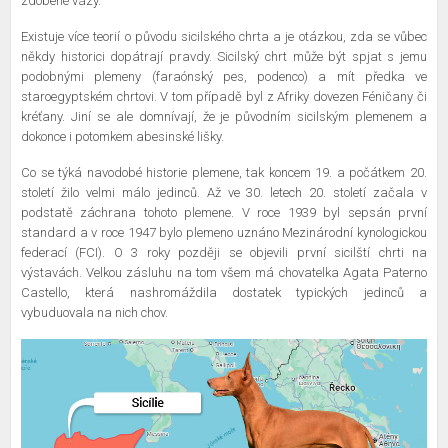
zdobené vázy.
Existuje více teorií o původu sicilského chrta a je otázkou, zda se vůbec
někdy historici dopátrají pravdy. Sicilský chrt může být spjat s jemu
podobnými plemeny (faraónský pes, podenco) a mít předka ve
staroegyptském chrtovi. V tom případě byl z Afriky dovezen Féničany či
kréťany. Jiní se ale domnívají, že je původním sicilským plemenem a
dokonce i potomkem abesinské lišky.
Co se týká navodobé historie plemene, tak koncem 19. a počátkem 20.
století žilo velmi málo jedinců. Až ve 30. letech 20. století začala v
podstatě záchrana tohoto plemene. V roce 1939 byl sepsán první
standard a v roce 1947 bylo plemeno uznáno Mezinárodní kynologickou
federací (FCI). O 3 roky později se objevili první sicilští chrti na
výstavách. Velkou zásluhu na tom všem má chovatelka Agata Paterno
Castello, která nashromáždila dostatek typických jedinců a
vybuduovala na nich chov.