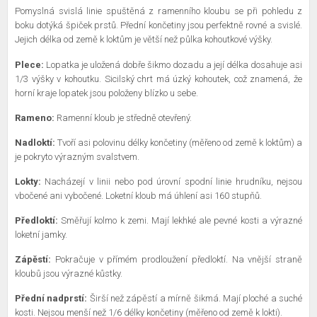
Pomyslná svislá linie spuštěná z ramenního kloubu se při pohledu z
boku dotýká špiček prstů. Přední končetiny jsou perfektně rovné a svislé.
Jejich délka od země k loktům je větší než půlka kohoutkové výšky.
Plece:
Lopatka je uložená dobře šikmo dozadu a její délka dosahuje asi
1/3 výšky v kohoutku. Sicilský chrt má úzký kohoutek, což znamená, že
horní kraje lopatek jsou položeny blízko u sebe.
Rameno:
Ramenní kloub je středně otevřený.
Nadloktí:
Tvoří asi polovinu délky končetiny (měřeno od země k loktům) a
je pokryto výrazným svalstvem.
Lokty:
Nacházejí v linii nebo pod úrovní spodní linie hrudníku, nejsou
vbočené ani vybočené. Loketní kloub má úhlení asi 160 stupňů.
Předloktí:
Směřují kolmo k zemi. Mají lekhké ale pevné kosti a výrazné
loketní jamky.
Zápěstí:
Pokračuje v přímém prodloužení předloktí. Na vnější straně
kloubů jsou výrazné kůstky.
Přední nadprstí:
Širší než zápěstí a mírně šikmá. Mají ploché a suché
kosti. Nejsou menší než 1/6 délky končetiny (měřeno od země k lokti).