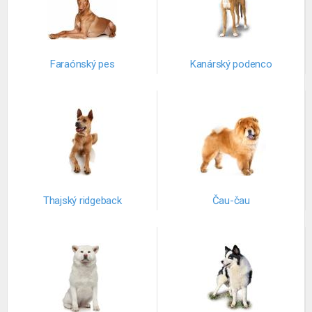
Faraónský pes
Kanárský podenco
Thajský ridgeback
Čau-čau