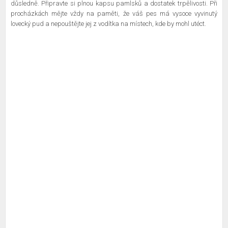
důsledně. Připravte si plnou kapsu pamlsků a dostatek trpělivosti. Při
procházkách mějte vždy na paměti, že váš pes má vysoce vyvinutý
lovecký pud a nepouštějte jej z vodítka na místech, kde by mohl utéct.