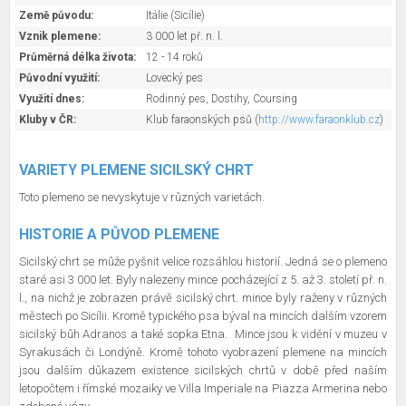
Země původu:
Itálie (Sicílie)
Vznik plemene:
3 000 let př. n. l.
Průměrná délka života:
12 - 14 roků
Původní využití:
Lovecký pes
Využití dnes:
Rodinný pes, Dostihy, Coursing
Kluby v ČR:
Klub faraonských psů (
http://www.faraonklub.cz
)
VARIETY PLEMENE SICILSKÝ CHRT
Toto plemeno se nevyskytuje v různých varietách.
HISTORIE A PŮVOD PLEMENE
Sicilský chrt se může pyšnit velice rozsáhlou historií. Jedná se o plemeno
staré asi 3 000 let. Byly nalezeny mince pocházející z 5. až 3. století př. n.
l., na nichž je zobrazen právě sicilský chrt. mince byly raženy v různých
městech po Sicílii. Kromě typického psa býval na mincích dalším vzorem
sicilský bůh Adranos a také sopka Etna. Mince jsou k vidění v muzeu v
Syrakusách či Londýně. Kromě tohoto vyobrazení plemene na mincích
jsou dalším důkazem existence sicilských chrtů v době před naším
letopočtem i římské mozaiky ve Villa Imperiale na Piazza Armerina nebo