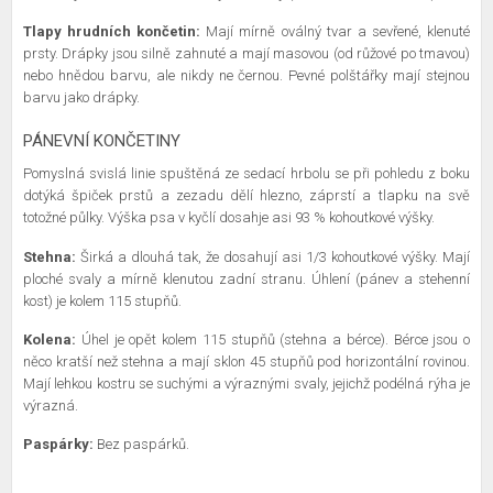
Tlapy hrudních končetin:
Mají mírně oválný tvar a sevřené, klenuté
prsty. Drápky jsou silně zahnuté a mají masovou (od růžové po tmavou)
nebo hnědou barvu, ale nikdy ne černou. Pevné polštářky mají stejnou
barvu jako drápky.
PÁNEVNÍ KONČETINY
Pomyslná svislá linie spuštěná ze sedací hrbolu se při pohledu z boku
dotýká špiček prstů a zezadu dělí hlezno, záprstí a tlapku na svě
totožné půlky. Výška psa v kyčlí dosahje asi 93 % kohoutkové výšky.
Stehna:
Širká a dlouhá tak, že dosahují asi 1/3 kohoutkové výšky. Mají
ploché svaly a mírně klenutou zadní stranu. Úhlení (pánev a stehenní
kost) je kolem 115 stupňů.
Kolena:
Úhel je opět kolem 115 stupňů (stehna a bérce). Bérce jsou o
něco kratší než stehna a mají sklon 45 stupňů pod horizontální rovinou.
Mají lehkou kostru se suchými a výraznými svaly, jejichž podélná rýha je
výrazná.
Paspárky:
Bez paspárků.