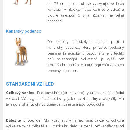
do 72 cm. jeho srst se vyskytuje ve třech
varietách – hladké, hrubé (cení se bradka) a
dlouhé (alespoň 5 cm). Zbarvení je velmi
podobné.
Kanárský podenco
Do skupiny starobylých plemen patří i
kanárský podenco, který je velice podobný
zejména faraónskému psovi, jenž je z těchto
psů nejznámější. Velikostně je vyšší než
sicilský chrt, který je vlastně nejmenší ze všech
uvedených plemen.
STANDARDNÍ VZHLED
Celkový vzhled:
Pes původního (primitivního) typu dosahující střední
velikosti. Má elegantní a štíhlé tvary, je kompaktní, silný a vždy čilý. Má
jemnou srst a typicky vztyčené uši. Linie těla jsou polodlouhé.
Důležité proporce:
Má kvadratický rámec těla, takže kohoutková
výška se rovná délce těla. Hloubka hrudníku je menší než vzdálenost od