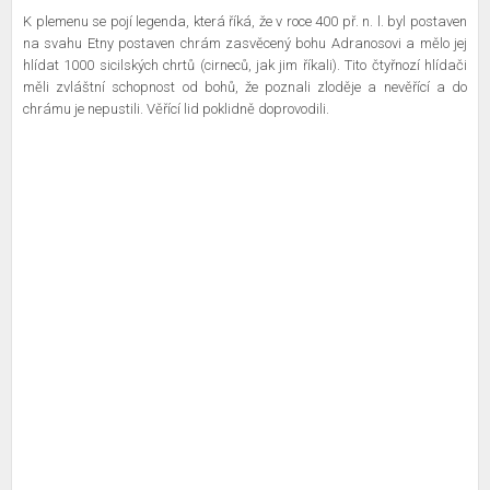
K plemenu se pojí legenda, která říká, že v roce 400 př. n. l. byl postaven
na svahu Etny postaven chrám zasvěcený bohu Adranosovi a mělo jej
hlídat 1000 sicilských chrtů (cirneců, jak jim říkali). Tito čtyřnozí hlídači
měli zvláštní schopnost od bohů, že poznali zloděje a nevěřící a do
chrámu je nepustili. Věřící lid poklidně doprovodili.