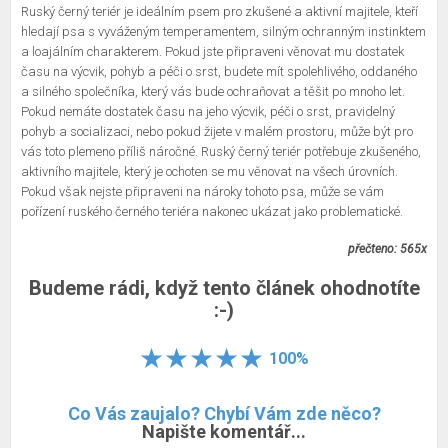
Ruský černý teriér je ideálním psem pro zkušené a aktivní majitele, kteří
hledají psa s vyváženým temperamentem, silným ochranným instinktem
a loajálním charakterem. Pokud jste připraveni věnovat mu dostatek
času na výcvik, pohyb a péči o srst, budete mít spolehlivého, oddaného
a silného společníka, který vás bude ochraňovat a těšit po mnoho let.
Pokud nemáte dostatek času na jeho výcvik, péči o srst, pravidelný
pohyb a socializaci, nebo pokud žijete v malém prostoru, může být pro
vás toto plemeno příliš náročné. Ruský černý teriér potřebuje zkušeného,
aktivního majitele, který je ochoten se mu věnovat na všech úrovních.
Pokud však nejste připraveni na nároky tohoto psa, může se vám
pořízení ruského černého teriéra nakonec ukázat jako problematické.
přečteno: 565x
Budeme rádi, když tento článek ohodnotíte
:-)
100%
Co Vás zaujalo? Chybí Vám zde něco?
Napište komentář...