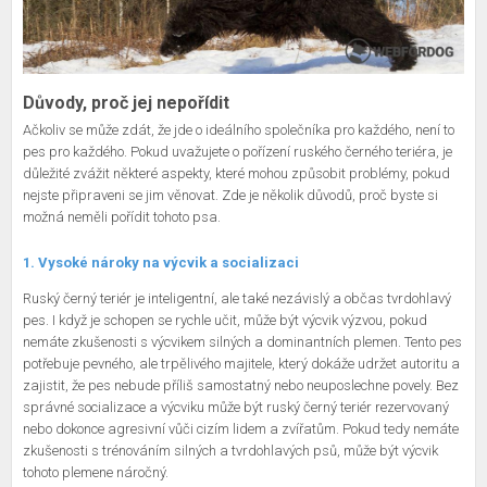
Důvody, proč jej nepořídit
Ačkoliv se může zdát, že jde o ideálního společníka pro každého, není to
pes pro každého. Pokud uvažujete o pořízení ruského černého teriéra, je
důležité zvážit některé aspekty, které mohou způsobit problémy, pokud
nejste připraveni se jim věnovat. Zde je několik důvodů, proč byste si
možná neměli pořídit tohoto psa.
1. Vysoké nároky na výcvik a socializaci
Ruský černý teriér je inteligentní, ale také nezávislý a občas tvrdohlavý
pes. I když je schopen se rychle učit, může být výcvik výzvou, pokud
nemáte zkušenosti s výcvikem silných a dominantních plemen. Tento pes
potřebuje pevného, ale trpělivého majitele, který dokáže udržet autoritu a
zajistit, že pes nebude příliš samostatný nebo neuposlechne povely. Bez
správné socializace a výcviku může být ruský černý teriér rezervovaný
nebo dokonce agresivní vůči cizím lidem a zvířatům. Pokud tedy nemáte
zkušenosti s trénováním silných a tvrdohlavých psů, může být výcvik
tohoto plemene náročný.