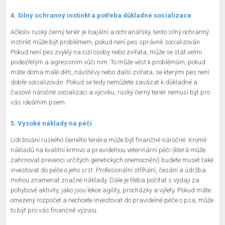
4. Silný ochranný instinkt a potřeba důkladné socializace
Ačkoliv ruský černý teriér je loajální a ochranářský, tento silný ochranný
instinkt může být problémem, pokud není pes správně socializován.
Pokud není pes zvyklý na cizí osoby nebo zvířata, může se stát velmi
podezřelým a agresivním vůči nim. To může vést k problémům, pokud
máte doma malé děti, návštěvy nebo další zvířata, se kterými pes není
dobře socializován. Pokud se tedy nemůžete zavázat k důkladné a
časově náročné socializaci a výcviku, ruský černý teriér nemusí být pro
vás ideálním psem.
5. Vysoké náklady na péči
Udržování ruského černého teriéra může být finančně náročné. Kromě
nákladů na kvalitní krmivo a pravidelnou veterinární péči (která může
zahrnovat prevenci určitých genetických onemocnění) budete muset také
investovat do péče o jeho srst. Profesionální stříhání, česání a údržba
mohou znamenat značné náklady. Dále je třeba počítat s výdaji za
pohybové aktivity, jako jsou lekce agility, procházky a výlety. Pokud máte
omezený rozpočet a nechcete investovat do pravidelné péče o psa, může
to být pro vás finančně výzvou.