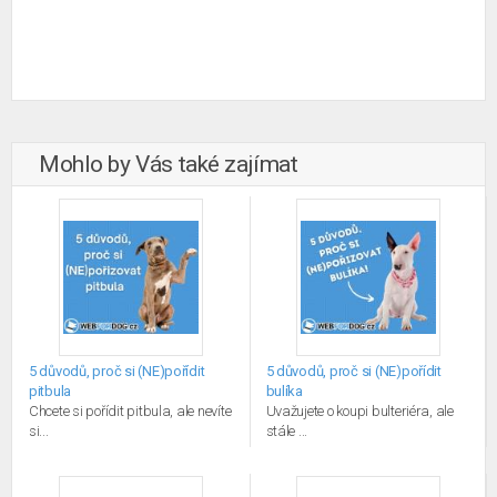
Mohlo by Vás také zajímat
5 důvodů, proč si (NE)pořídit
5 důvodů, proč si (NE)pořídit
pitbula
bulíka
Chcete si pořídit pitbula, ale nevíte
Uvažujete o koupi bulteriéra, ale
si...
stále ...