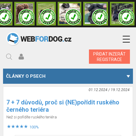
PŘIDAT INZERÁT
REGISTRACE
ČLÁNKY O PSECH
01.12.2024 / 19.12.2024
7 + 7 důvodů, proč si (NE)pořídit ruského
černého teriéra
Než si pořídíte ruského teriéra
100%