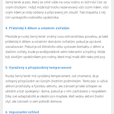
černý teriér je pes, který se silně váže na svou rodinu a rád tráví čas se
svými blízkými. I když může být trochu rezervovaný vůči cizím lidem, vůči
svým lidem je vždy oddaný a připravený jim sloužit. Tato loajalita z něj
činí vynikajícího rodinného společníka.
4. Přátelský k dětem a ostatním zvířatům
Přestože je ruský černý teriér známý svou ochranářskou povahou, je také
přátelský k dětem a ostatním domácím zvířatům, pokud je správně
socializován. Pokud je od štěněcího věku vystaven kontaktu s dětmi a
dalšími zvířaty, bude pravděpodobně velmi tolerantní a trpělivý. Může
být skvělým společníkem pro rodiny, které mají malé děti nebo jiné psy.
5. Vyvážený a přizpůsobivý temperament
Ruský černý teriér má vyvážený temperament, což znamená, že je
schopný přizpůsobit se různým životním podmínkám. Tento pes si užívá
aktivní procházky a fyzickou aktivitu, ale zároveň je také schopen se
uklidnit a být spokojený i doma, pokud je s ním zacházeno s respektem.
Díky své adaptabilitě je ideální pro majitele, kteří vedou aktivní životní
styl, ale zároveň si cení pohodlí domova.
6. Impozantní vzhled