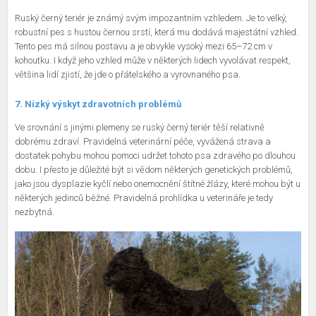
Ruský černý teriér je známý svým impozantním vzhledem. Je to velký,
robustní pes s hustou černou srstí, která mu dodává majestátní vzhled.
Tento pes má silnou postavu a je obvykle vysoký mezi 65–72 cm v
kohoutku. I když jeho vzhled může v některých lidech vyvolávat respekt,
většina lidí zjistí, že jde o přátelského a vyrovnaného psa.
7. Nízký výskyt zdravotních problémů
Ve srovnání s jinými plemeny se ruský černý teriér těší relativně
dobrému zdraví. Pravidelná veterinární péče, vyvážená strava a
dostatek pohybu mohou pomoci udržet tohoto psa zdravého po dlouhou
dobu. I přesto je důležité být si vědom některých genetických problémů,
jako jsou dysplazie kyčlí nebo onemocnění štítné žlázy, které mohou být u
některých jedinců běžné. Pravidelná prohlídka u veterináře je tedy
nezbytná.