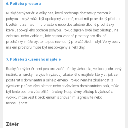
6. Potřeba prostoru
Ruský černý teriér je velký pes, který potřebuje dostatek prostoru k
pohybu. I když může být spokojený v domě, musí mít pravidelný přístup
k velkému zahradnímu prostoru nebo dostatečně dlouhé procházky,
které uspokojí jeho potřebu pohybu. Pokud žijete v bytě bez přístupu na
zahradu nebo v oblasti, kde nejsou vhodné prostory pro dlouhé
procházky, může být tento pes nevhodný pro váš životní styl. Velký pes v
malém prostoru může být nespokojený a neklidný.
7. Potřeba zkušeného majitele
Ruský černý teriér není pes pro začátečníky. Jeho síla, velikost, ochranný
instinkt a nároky na výcvik vyžadují zkušeného majitele, který ví, jak se
postarat o dominantní a silné plemeno. Pokud nemáte zkušenosti s
výcvikem psů velkých plemen nebo s výcvikem dominantních psů, může
být tento pes pro vás příliš náročný. Nesprávný přístup k výchově a
výcviku může vést k problémům s chováním, agresivitě nebo
neposlušností.
Závěr