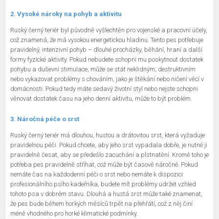
2. Vysoké nároky na pohyb a aktivitu
Ruský černý teriér byl původně vyšlechtěn pro vojenské a pracovní účely,
což znamená, že má vysokou energetickou hladinu. Tento pes potřebuje
pravidelný, intenzivní pohyb – dlouhé procházky, běhání, hraní a další
formy fyzické aktivity. Pokud nebudete schopni mu poskytnout dostatek
pohybu a duševní stimulace, může se stát neklidným, destruktivním
nebo vykazovat problémy s chováním, jako je štěkání nebo ničení věcí v
domácnosti. Pokud tedy máte sedavý životní styl nebo nejste schopni
věnovat dostatek času na jeho denní aktivitu, může to být problém.
3. Náročná péče o srst
Ruský černý teriér má dlouhou, hustou a drátovitou srst, která vyžaduje
pravidelnou péči. Pokud chcete, aby jeho srst vypadala dobře, je nutné ji
pravidelně česat, aby se předešlo zacuchání a plstnatění. Kromě toho je
potřeba pes pravidelně stříhat, což může být časově náročné. Pokud
nemáte čas na každodenní péči o srst nebo nemáte k dispozici
profesionálního psího kadeřníka, budete mít problémy udržet vzhled
tohoto psa v dobrém stavu. Dlouhá a hustá srst může také znamenat,
že pes bude během horkých měsíců trpět na přehřátí, což z něj činí
méně vhodného pro horké klimatické podmínky.