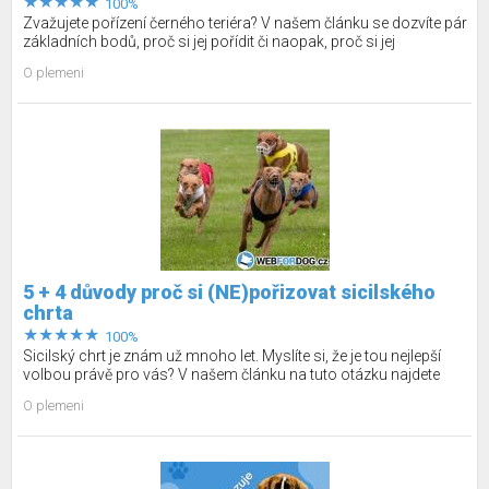
100%
Zvažujete pořízení černého teriéra? V našem článku se dozvíte pár
základních bodů, proč si jej pořídit či naopak, proč si jej
nepořizovat.
O plemeni
5 + 4 důvody proč si (NE)pořizovat sicilského
chrta
100%
Sicilský chrt je znám už mnoho let. Myslíte si, že je tou nejlepší
volbou právě pro vás? V našem článku na tuto otázku najdete
odpověď.
O plemeni