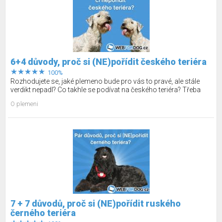
6+4 důvody, proč si (NE)pořídit českého teriéra
100%
Rozhodujete se, jaké plemeno bude pro vás to pravé, ale stále
verdikt nepadl? Co takhle se podívat na českého teriéra? Třeba
bude splňovat vaše požadavky ideálního plemena, tak se pojďme
O plemeni
na něj podívat!
7 + 7 důvodů, proč si (NE)pořídit ruského
černého teriéra