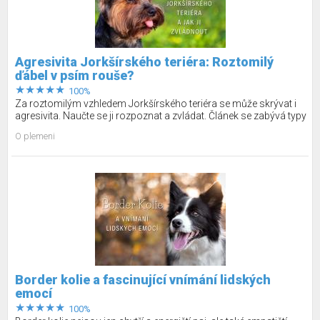
Agresivita Jorkšírského teriéra: Roztomilý
ďábel v psím rouše?
100%
Za roztomilým vzhledem Jorkšírského teriéra se může skrývat i
agresivita. Naučte se ji rozpoznat a zvládat. Článek se zabývá typy
agresivity, příčinami a tipy na zvládnutí.
O plemeni
Border kolie a fascinující vnímání lidských
emocí
100%