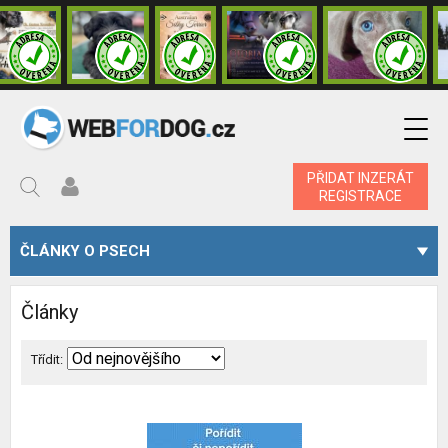
PŘIDAT INZERÁT
REGISTRACE
ČLÁNKY O PSECH
Články
Třídit: