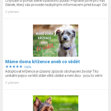
Chystáte si pořídit štěně trpasličího pudla? Připravili jsme pro vás
článek, který vás provede nezbytnými informacemi před koupí. Od
popisu plemene po důležité zdravotní vyšetření, péči a doporučení,
O plemeni
kde štěně zakoupit.
Máme doma křížence aneb co vědět
100%
Adoptovat křížence je úžasný způsob obohacení života! Tito
unikátní pejsci se těší stále větší oblibě a není divu - jsou to věrní
mazlíčci s originální povahou a vzhledem. Zjistěte, co byste o nich
O plemeni
měli vědět před pořízením.