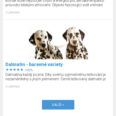
Border kolie nejsou jen chytří a energičtí psi, ale také empatičtí
průvodci lidskými emocemi. Objevte fascinující svět vnímání
emocí u border kolií a jejich úžasné využití v terapii, záchranných
O plemeni
pracích a přátelství.
Dalmatin - barevné variety
100%
Dalmatina každý pozná. Díky svému výjimečnému tečkování je
nezaměnitelný s jiným plemenem. Černě tečkovaný dalmatin je
velmi populární. Víte ale, že existují i oranžově, modře nebo třeba
O plemeni
žíhaně zbarvení dalmatini? Pojďte se přesvědčit!
DALŠÍ >