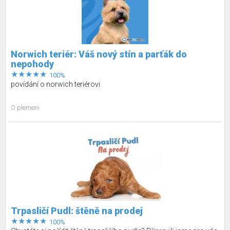
Norwich teriér: Váš nový stín a parťák do
nepohody
100%
povídání o norwich teriérovi
O plemeni
Trpasličí Pudl: štěně na prodej
100%