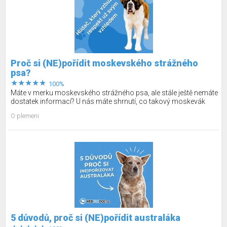
Proč si (NE)pořídit moskevského strážného
psa?
100%
Máte v merku moskevského strážného psa, ale stále ještě nemáte
dostatek informací? U nás máte shrnutí, co takový moskevák
obnáší. Pojďme se na to podívat společně!
O plemeni
5 důvodů, proč si (NE)pořídit australáka