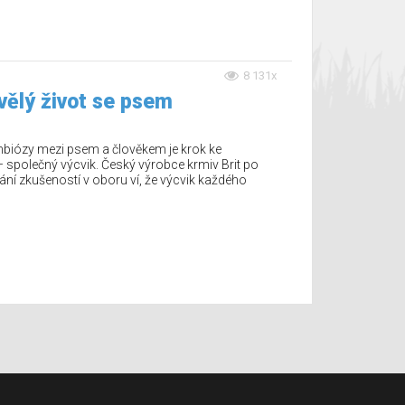
8 131x
vělý život se psem
biózy mezi psem a člověkem je krok ke
 společný výcvik. Český výrobce krmiv Brit po
rání zkušeností v oboru ví, že výcvik každého