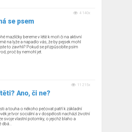
4 140x
ná se psem
hé mazlíčky bereme v létě k moři či na aktivní
imě na lyže a napadlo vás, že by pejsek mohl
 jste to zavrhli? Pokud se přizpůsobíte psím
od, proč by nemohl jet.
11 215x
těti? Ano, či ne?
ti a touha o někoho pečovat patří k základní
ověk je tvor sociální a v dospělosti nachází životní
e svoje vlastní potomky, o jejichž blaho a
dbá...