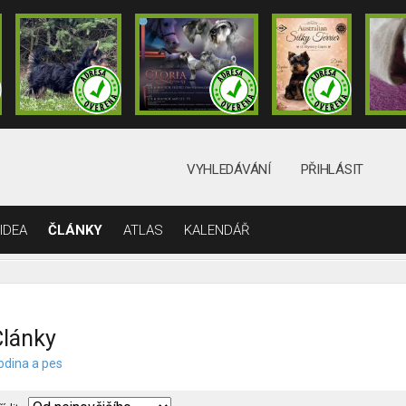
VYHLEDÁVÁNÍ
PŘIHLÁSIT
IDEA
ČLÁNKY
ATLAS
KALENDÁŘ
lánky
odina a pes