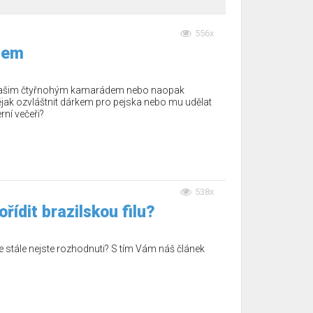
556x
sem
 vašim čtyřnohým kamarádem nebo naopak
jak ozvláštnit dárkem pro pejska nebo mu udělat
rní večeři?
538x
ořídit brazilskou filu?
 ale stále nejste rozhodnuti? S tím Vám náš článek