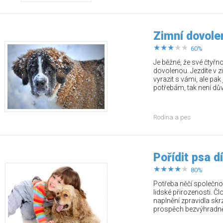
Zimní dovole
60%
Je běžné, že své čtyřno
dovolenou. Jezdíte v z
vyrazit s vámi, ale pak
potřebám, tak není dův
Rodina a pes
Pořídit psa dí
80%
Potřeba něčí společnos
lidské přirozenosti. Čl
naplnění zpravidla skrz
prospěch bezvýhradně 