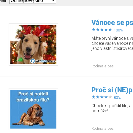
řídit:
Vánoce se p
100%
Máte první vánoce s
chcete vaše vánoce ně
jeho vlastní štědroveče
Rodina a pes
Proč si (NE)p
80%
Chcete si pořídit filu,
pomůže!
Rodina a pes