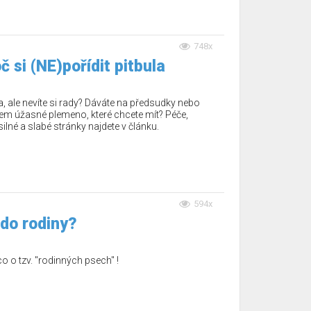
748x
č si (NE)pořídit pitbula
la, ale nevíte si rady? Dáváte na předsudky nebo
lem úžasné plemeno, které chcete mít? Péče,
ilné a slabé stránky najdete v článku.
594x
 do rodiny?
 o tzv. "rodinných psech" !