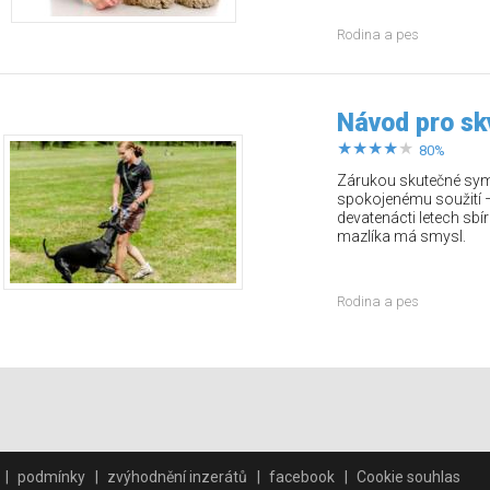
Rodina a pes
Návod pro sk
80%
Zárukou skutečné sym
spokojenému soužití –
devatenácti letech sbí
mazlíka má smysl.
Rodina a pes
podmínky
zvýhodnění inzerátů
facebook
Cookie souhlas