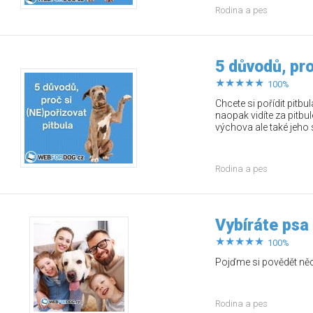
Rodina a pes
5 důvodů, pro
100%
Chcete si pořídit pitbu
naopak vidíte za pitbu
výchova ale také jeho s
Rodina a pes
Vybíráte psa
100%
Pojďme si povědět něco
Rodina a pes