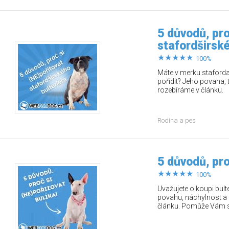
5 důvodů, pro
stafordširské
100%
Máte v merku staforda, 
pořídit? Jeho povaha, 
rozebíráme v článku.
Rodina a pes
5 důvodů, pro
100%
Uvažujete o koupi bult
povahu, náchylnost a d
článku. Pomůže Vám se