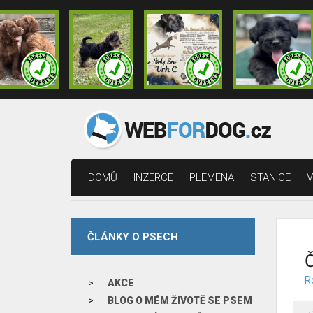
DOMŮ
INZERCE
PLEMENA
STANICE
V
ČLÁNKY O PSECH
Č
R
AKCE
BLOG O MÉM ŽIVOTĚ SE PSEM