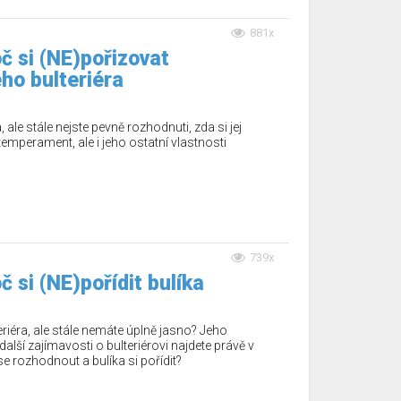
881x
č si (NE)pořizovat
ho bulteriéra
ale stále nejste pevně rozhodnuti, zda si jej
temperament, ale i jeho ostatní vlastnosti
739x
č si (NE)pořídit bulíka
eriéra, ale stále nemáte úplně jasno? Jeho
alší zajímavosti o bulteriérovi najdete právě v
 rozhodnout a bulíka si pořídit?