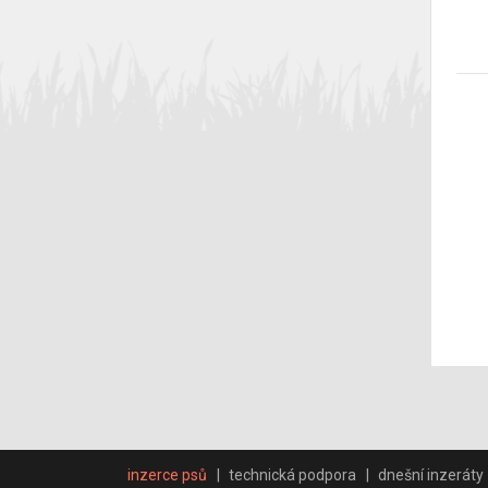
inzerce psů
technická podpora
dnešní inzeráty