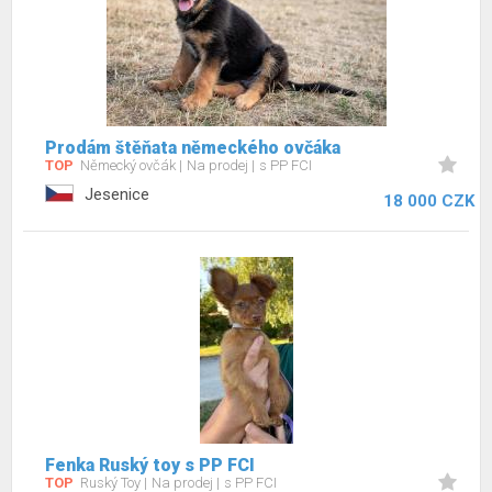
Prodám štěňata německého ovčáka
TOP
Německý ovčák
Na prodej
s PP FCI
Jesenice
18 000 CZK
Fenka Ruský toy s PP FCI
TOP
Ruský Toy
Na prodej
s PP FCI