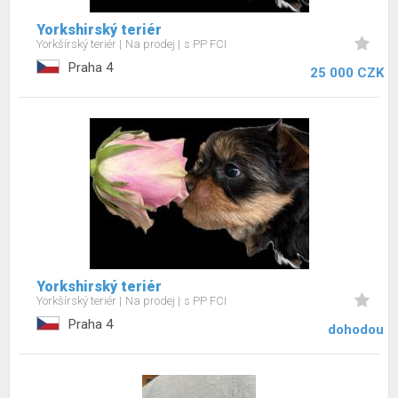
Yorkshirský teriér
Yorkšírský teriér
Na prodej
s PP FCI
Praha 4
25 000 CZK
Yorkshirský teriér
Yorkšírský teriér
Na prodej
s PP FCI
Praha 4
dohodou