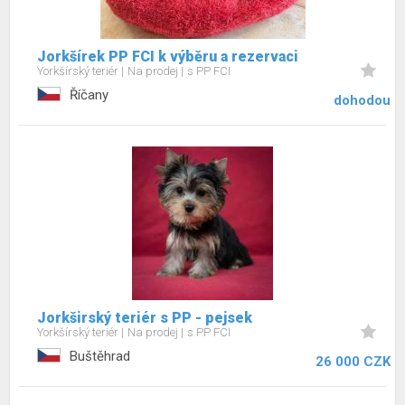
Jorkšírek PP FCI k výběru a rezervaci
Yorkšírský teriér
Na prodej
s PP FCI
Říčany
dohodou
Jorkširský teriér s PP - pejsek
Yorkšírský teriér
Na prodej
s PP FCI
Buštěhrad
26 000 CZK