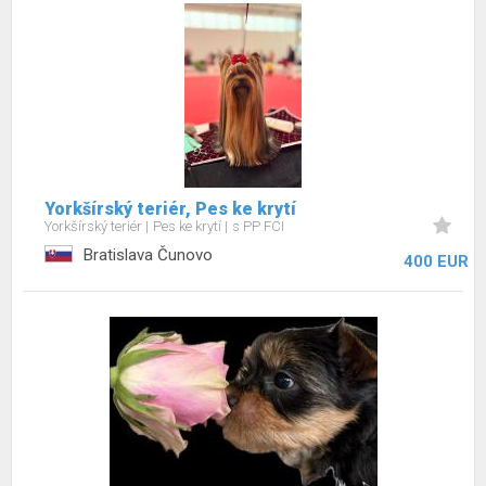
Yorkšírský teriér, Pes ke krytí
Yorkšírský teriér
Pes ke krytí
s PP FCI
Bratislava Čunovo
400 EUR