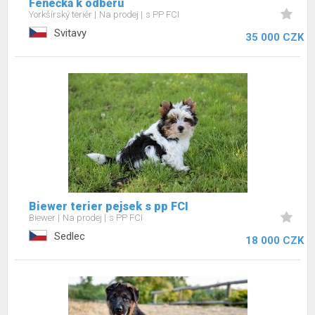
Fenečka k odběru
Yorkšírský teriér
Na prodej
s PP FCI
Svitavy
35 000 CZK
Biewer terier pejsek s pp FCI
Biewer
Na prodej
s PP FCI
Sedlec
18 000 CZK