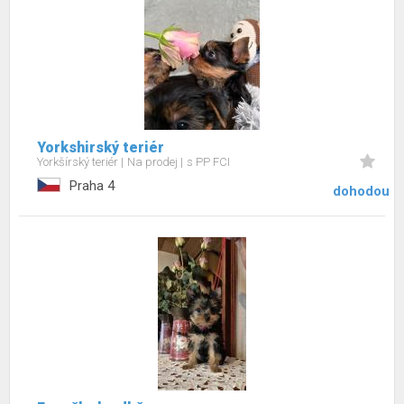
Yorkshirský teriér
Yorkšírský teriér
Na prodej
s PP FCI
Praha 4
dohodou