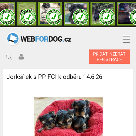
PŘIDAT INZERÁT
REGISTRACE
Jorkšírek s PP FCI k odběru 14.6.26