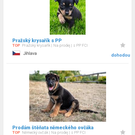
Pražský krysařík s PP
TOP
Pražský krysařík
Na prodej
s PP FCI
Jihlava
dohodou
Prodám štěňata německého ovčáka
TOP
Německý ovčák
Na prodej
s PP FCI