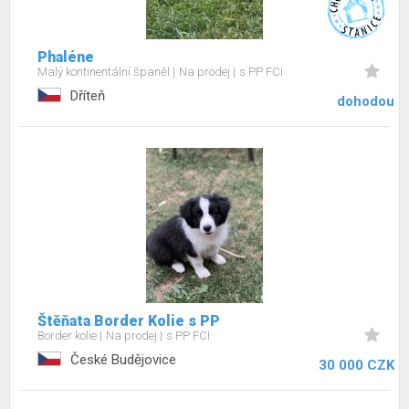
Phaléne
Malý kontinentální španěl
Na prodej
s PP FCI
Dříteň
dohodou
Štěňata Border Kolie s PP
Border kolie
Na prodej
s PP FCI
České Budějovice
30 000 CZK