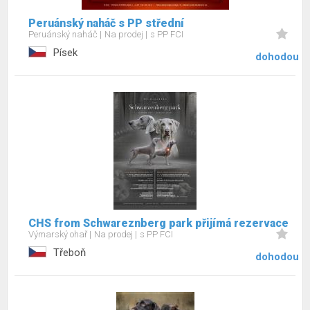
Peruánský naháč s PP střední
Peruánský naháč
Na prodej
s PP FCI
Písek
dohodou
CHS from Schwareznberg park přijímá rezervace
Výmarský ohař
Na prodej
s PP FCI
Třeboň
dohodou