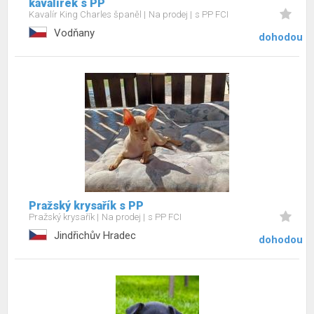
kavalírek s PP
Kavalír King Charles španěl
Na prodej
s PP FCI
Vodňany
dohodou
Pražský krysařík s PP
Pražský krysařík
Na prodej
s PP FCI
Jindřichův Hradec
dohodou