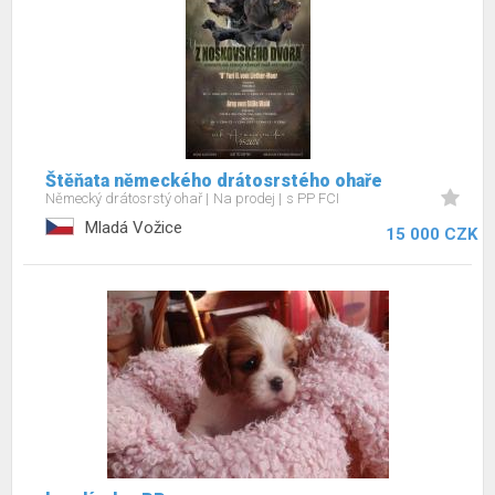
Štěňata německého drátosrstého ohaře
Německý drátosrstý ohař
Na prodej
s PP FCI
Mladá Vožice
15 000 CZK