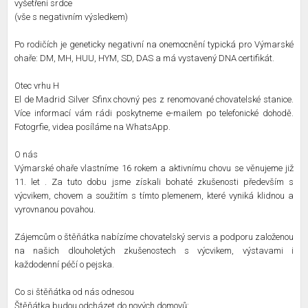
vyšetření srdce
(vše s negativním výsledkem)
Po rodičích je geneticky negativní na onemocnění typická pro Výmarské
ohaře: DM, MH, HUU, HYM, SD, DAS a má vystavený DNA certifikát.
Otec vrhu H
El de Madrid Silver Sfinx chovný pes z renomované chovatelské stanice.
Více informací vám rádi poskytneme e-mailem po telefonické dohodě.
Fotogrfie, videa posíláme na WhatsApp.
O nás
Výmarské ohaře vlastníme 16 rokem a aktivnímu chovu se věnujeme již
11. let . Za tuto dobu jsme získali bohaté zkušenosti především s
výcvikem, chovem a soužitím s tímto plemenem, které vyniká klidnou a
vyrovnanou povahou.
Zájemcům o štěňátka nabízíme chovatelský servis a podporu založenou
na našich dlouholetých zkušenostech s výcvikem, výstavami i
každodenní péčí o pejska.
Co si štěňátka od nás odnesou
Štěňátka budou odcházet do nových domovů: