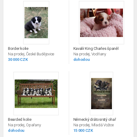
Border kolie
Kavalír King Charles španěl
Na prodej, České Budějovice
Na prodej, Vodňany
30 000 CZK
dohodou
Bearded kolie
Německý drátosrstý ohař
Na prodej, Opařany
Na prodej, Mladá Vožice
dohodou
15 000 CZK