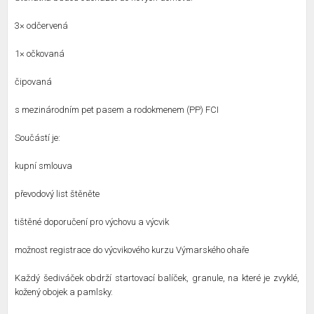
3× odčervená
1× očkovaná
čipovaná
s mezinárodním pet pasem a rodokmenem (PP) FCI
Součástí je:
kupní smlouva
převodový list štěněte
tištěné doporučení pro výchovu a výcvik
možnost registrace do výcvikového kurzu Výmarského ohaře
Každý šediváček obdrží startovací balíček, granule, na které je zvyklé,
kožený obojek a pamlsky.