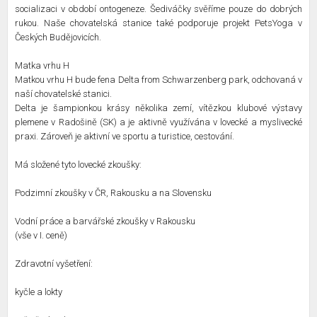
socializaci v období ontogeneze. Šediváčky svěříme pouze do dobrých
rukou. Naše chovatelská stanice také podporuje projekt PetsYoga v
Českých Budějovicích.
Matka vrhu H
Matkou vrhu H bude fena Delta from Schwarzenberg park, odchovaná v
naší chovatelské stanici.
Delta je šampionkou krásy několika zemí, vítězkou klubové výstavy
plemene v Radošině (SK) a je aktivně využívána v lovecké a myslivecké
praxi. Zároveň je aktivní ve sportu a turistice, cestování.
Má složené tyto lovecké zkoušky:
Podzimní zkoušky v ČR, Rakousku a na Slovensku
Vodní práce a barvářské zkoušky v Rakousku
(vše v I. ceně)
Zdravotní vyšetření:
kyčle a lokty