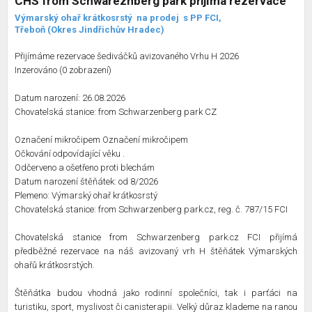
CHS from Schwareznberg park přijímá rezervace
Výmarský ohař krátkosrstý
na prodej
s PP FCI,
Třeboň (Okres Jindřichův Hradec)
Přijímáme rezervace šediváčků avizovaného Vrhu H 2026
Inzerováno (0 zobrazení)
Datum narození: 26.08.2026
Chovatelská stanice: from Schwarzenberg park CZ
Označení mikročipem Označení mikročipem
Očkování odpovídající věku .
Odčerveno a ošetřeno proti blechám
Datum narození štěňátek: od 8/2026
Plemeno: Výmarský ohař krátkosrstý
Chovatelská stanice: from Schwarzenberg park.cz, reg. č. 787/15 FCI
Chovatelská stanice from Schwarzenberg park.cz FCI přijímá
předběžné rezervace na náš avizovaný vrh H štěňátek Výmarských
ohařů krátkosrstých.
Štěňátka budou vhodná jako rodinní společníci, tak i parťáci na
turistiku, sport, myslivost či canisterapii. Velký důraz klademe na ranou