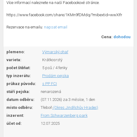
Více informací naleznete na naší Facebookové stránce.
https://www.facebook.com/share/1KMn9fDMdq/?mibextid=wwXIfr
Rezervace na emailu:
napsat email
Cena:
dohodou
plemeno:
Výmarský ohař
varieta:
Krátkosrstý
počet štěňat:
5 psů / 4 fenky
typ inzerátu:
Prodám pejska
průkaz původu:
s PP FCI
stáří pejska:
nenarozená
datum odběru:
(07.11.2026) za 3 měsíce, 1 den
místo odběru:
Třeboň
(Okres Jindřichův Hradec)
inzerent:
From Schwarzenberg park
účet od:
12.07.2025