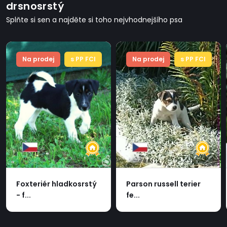
drsnosrstý
Splňte si sen a najděte si toho nejvhodnejšího psa
Na prodej
s PP FCI
Na prodej
s PP FCI
Foxteriér hladkosrstý
Parson russell terier
- f...
fe...