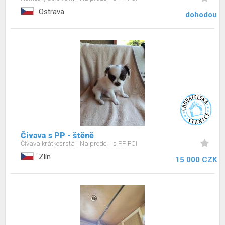
Ostrava
dohodou
Čivava s PP - štěně
Čivava krátkosrstá
Na prodej
s PP FCI
Zlín
15 000 CZK