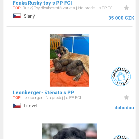
Fenka Ruský toy s PP FCI
TOP
Ruský Toy dlouhosrstá varieta
Na prodej
s PP FCI
Slaný
35 000 CZK
Leonberger- štěňata s PP
TOP
Leonberger
Na prodej
s PP FCI
Litovel
dohodou