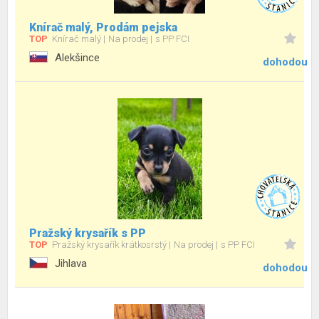
Knírač malý, Prodám pejska
TOP
Knírač malý
Na prodej
s PP FCI
Alekšince
dohodou
Pražský krysařík s PP
TOP
Pražský krysařík krátkosrstý
Na prodej
s PP FCI
Jihlava
dohodou