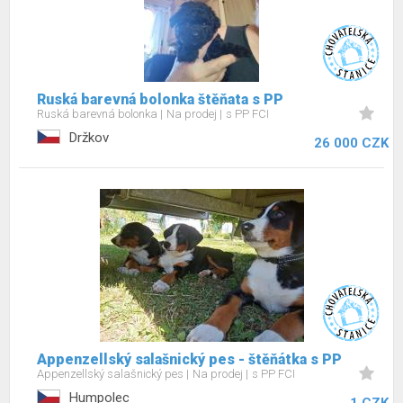
Ruská barevná bolonka štěňata s PP
Ruská barevná bolonka
Na prodej
s PP FCI
Držkov
26 000 CZK
Appenzellský salašnický pes - štěňátka s PP
Appenzellský salašnický pes
Na prodej
s PP FCI
Humpolec