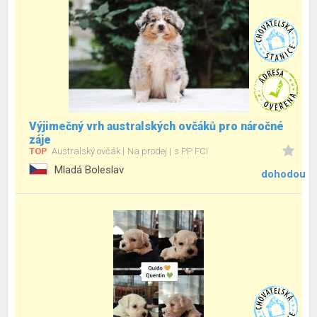
Výjimečný vrh australských ovčáků pro náročné
záje
TOP
Australský ovčák
Na prodej
s PP FCI
Mladá Boleslav
dohodou