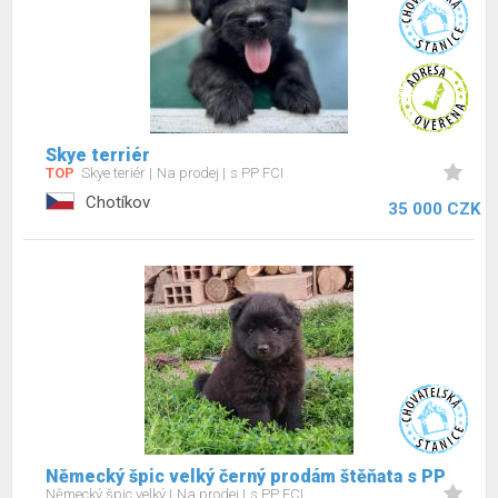
Skye terriér
TOP
Skye teriér
Na prodej
s PP FCI
Chotíkov
35 000 CZK
Německý špic velký černý prodám štěňata s PP
Německý špic velký
Na prodej
s PP FCI