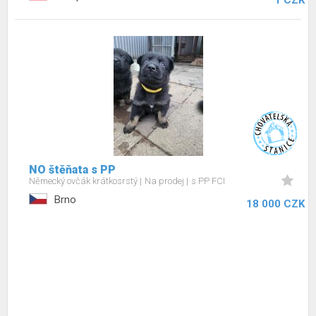
1 CZK
NO štěňata s PP
Německý ovčák krátkosrstý
Na prodej
s PP FCI
Brno
18 000 CZK