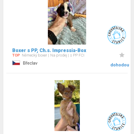
Boxer s PP, Ch.s. Impressia-Box
TOP
Německý boxer
Na prodej
s PP FCI
Břeclav
dohodou