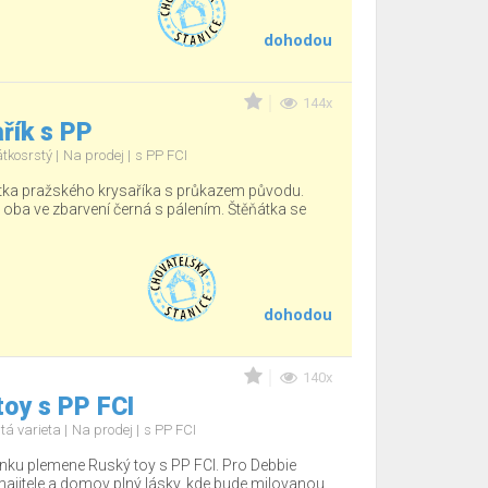
dohodou
144x
řík s PP
átkosrstý
Na prodej
s PP FCI
tka pražského krysaříka s průkazem původu.
, oba ve zbarvení černá s pálením. Štěňátka se
dohodou
140x
oy s PP FCI
tá varieta
Na prodej
s PP FCI
nku plemene Ruský toy s PP FCI. Pro Debbie
jitele a domov plný lásky, kde bude milovanou