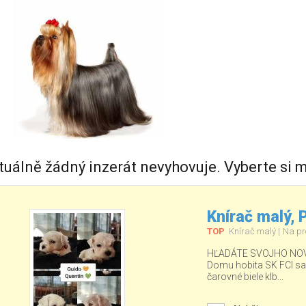
tuálně žádný inzerát nevyhovuje. Vyberte si m
Knírač malý,
TOP
Knírač malý
Na pr
HĽADÁTE SVOJHO NOV
Domu hobita SK FCI sa ud
čarovné biele klb...