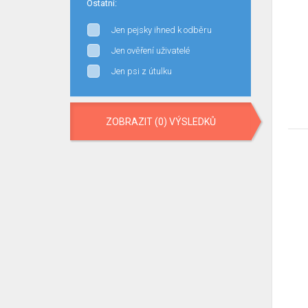
Ostatní:
Jen pejsky ihned k odběru
Jen ověření uživatelé
Jen psi z útulku
ZOBRAZIT (0) VÝSLEDKŮ