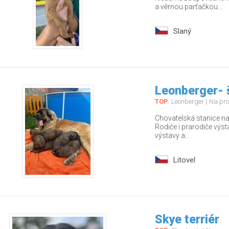
a věrnou parťačkou...
Slaný
Leonberger- 
TOP
Leonberger
Na pro
Chovatelská stanice nab
Rodiče i prarodiče výs
výstavy a...
Litovel
Skye terriér