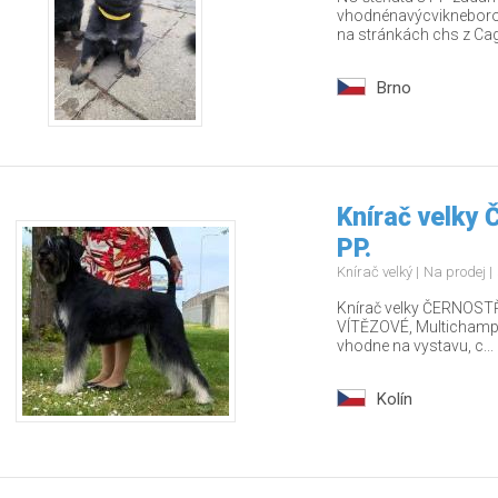
vhodnénavýcvikneborodi
na stránkách chs z Cago
Brno
Knírač velky
PP.
Knírač velký
Na prodej
Knírač velky ČERNOSTŘ
VÍTĚZOVÉ, Multichamp., 
vhodne na vystavu, c...
Kolín