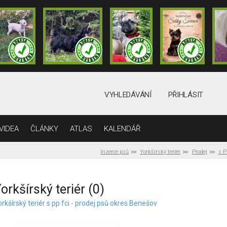
VYHLEDÁVÁNÍ
PŘIHLÁSIT
VIDEA
ČLÁNKY
ATLAS
KALENDÁŘ
Inzerce psů
Yorkšírský teriér
Prodej
s P
orkšírský teriér (0)
rkšírský teriér s pp fci - prodej psů okres Benešov