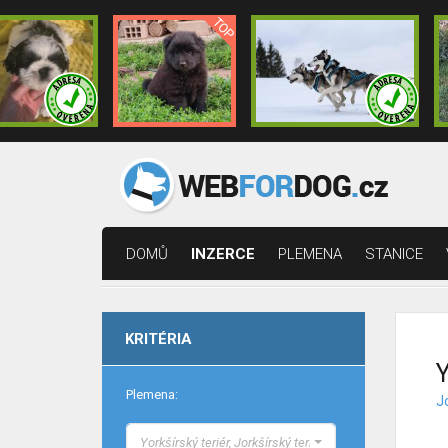
DOMŮ
INZERCE
PLEMENA
STANICE
KRITÉRIA
Y
Plemena:
Jo
Yorkšírský teriér, Jorkšírský teriér