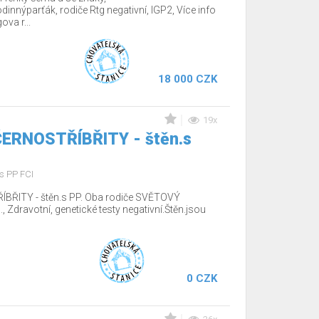
nnýparťák, rodiče Rtg negativní, IGP2, Více info
va r...
18 000 CZK
19x
 ČERNOSTŘÍBŘITY - štěn.s
s PP FCI
ÍBŘITY - štěn.s PP. Oba rodiče SVĚTOVÝ
Zdravotní, genetické testy negativní.Štěn.jsou
0 CZK