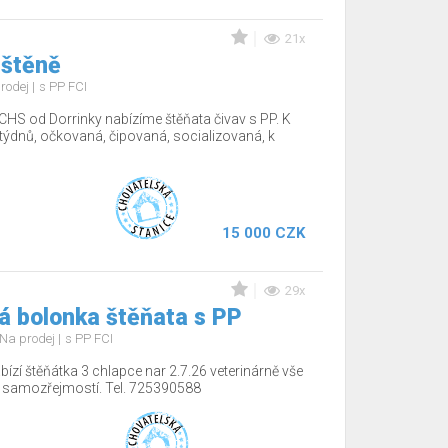
21x
 štěně
rodej
s PP FCI
CHS od Dorrinky nabízíme štěňata čivav s PP. K
12týdnů, očkovaná, čipovaná, socializovaná, k
15 000 CZK
29x
á bolonka štěňata s PP
Na prodej
s PP FCI
ízí štěňátka 3 chlapce nar 2.7.26 veterinárně vše
í samozřejmostí. Tel. 725390588