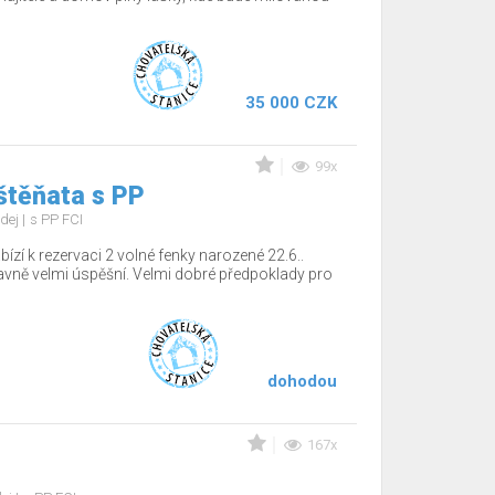
35 000 CZK
99x
štěňata s PP
dej
s PP FCI
ízí k rezervaci 2 volné fenky narozené 22.6..
tavně velmi úspěšní. Velmi dobré předpoklady pro
dohodou
167x