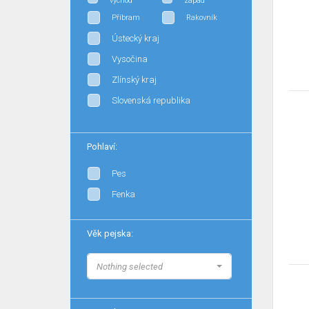
východ
západ
Příbram
Rakovník
Ústecký kraj
Vysočina
Zlínský kraj
Slovenská republika
Pohlaví:
Pes
Fenka
Věk pejska:
Nothing selected