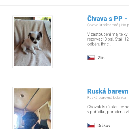
Čivava s PP -
Čivava krátkosrstá
Na p
V zastoupení majitelky 
rezervaci 3 psi. Stáří 
odběru ihne...
Zlín
Ruská barevn
Ruská barevná bolonka
Chovatelská stanice nab
v pořádku, poradenstv
Držkov