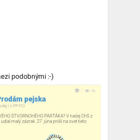
ezi podobnými :-)
9x
 Prodám pejska
odej
s PP FCI
ÉHO ŠTVORNOHÉHO PARŤÁKA? V našej ChS z
ial malý zázrak. 27. júna prišli na svet tieto