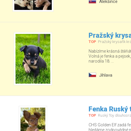
Alekšince
Pražský krysa
TOP
Pražský krysařík kr
Nabízíme krásná štěňá
Volná je fenka a pejsek
narodila 18. ...
Jihlava
Fenka Ruský t
TOP
Ruský Toy dlouhosrs
CHS Golden Elf zadá fe
hledáme zodpovědné ma