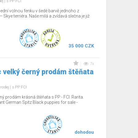
dej
s PP FCI
lední volnou fenku v šedé barvě jednoho z
Skye terriéra. Naše milá a zvídavá slečna je již
35 000 CZK
7x
 velký černý prodám štěňata
rodej
s PP FCI
ý prodám krásná štěňata s PP - FCI. Rarita.
nt German Spitz Black puppies for sale -
dohodou