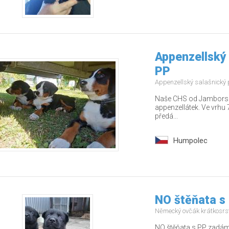
Appenzellský 
PP
Appenzellský salašnický
Naše CHS od Jamborských
appenzellátek. Ve vrhu 7
předá...
Humpolec
NO štěňata s
Německý ovčák krátkosrs
NO štěňata s PP zadám 