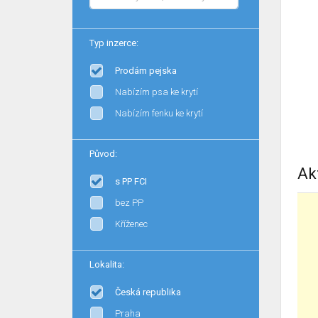
Typ inzerce:
Prodám pejska
Nabízím psa ke krytí
Nabízím fenku ke krytí
Původ:
Ak
s PP FCI
bez PP
Kříženec
Lokalita:
Česká republika
Praha