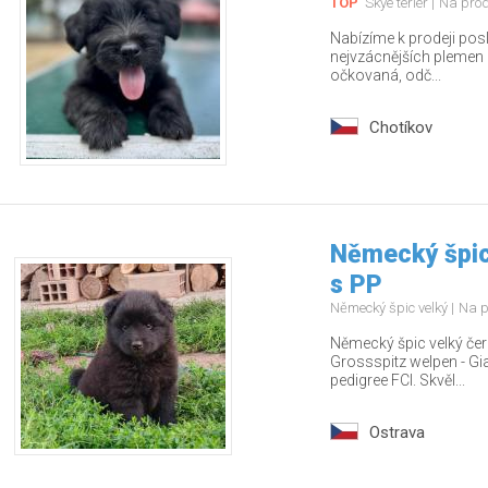
TOP
Skye teriér
Na pro
Nabízíme k prodeji pos
nejvzácnějších plemen – 
očkovaná, odč...
Chotíkov
Německý špic
s PP
Německý špic velký
Na p
Německý špic velký čern
Grossspitz welpen - Gia
pedigree FCI. Skvěl...
Ostrava