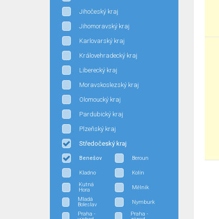
Jihočeský kraj
Jihomoravský kraj
Karlovarský kraj
Královehradecký kraj
Liberecký kraj
Moravskoslezský kraj
Olomoucký kraj
Pardubický kraj
Plzeňský kraj
Středočeský kraj
Benešov
Beroun
Kladno
Kolín
Kutná
Mělník
Hora
Mladá
Nymburk
Boleslav
Praha -
Praha -