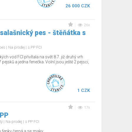
26 000 CZK
26x
salašnický pes - štěňátka s
 pes
Na prodej
s PP FCI
 vod FCI přivítala na svět 8.7. již druhý vrh
 pejsků a jedna fenečka. Volní jsou ještě 2 pejsci,
1 CZK
17x
 PP
tý
Na prodej
s PP FCI
fenky černá a se znaky,