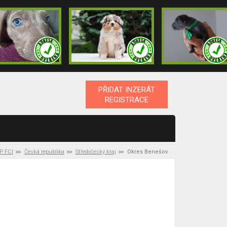
PŘIDAT INZERÁT
REGISTRACE
P FCI
Česká republika
Středočeský kraj
Okres Benešov