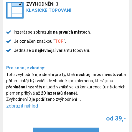
ZVÝHODNĚNÍ 3
KLASICKÉ TOPOVÁNÍ
Inzerát se zobrazuje
na prvních místech
.
Je označen značkou "
TOP
".
Jedná se o
nejlevnější
variantu topování.
Pro koho je vhodný:
Toto zvýhodnění je ideální pro ty, kteří
nechtějí moc investovat
a
přitom chtějí být vidět. Je vhodné i pro plemena, která jsou
přeplněna inzeráty
a tudíž vzniká velká konkurence (u některých
plemen přibývá až
20 inzerátů denně
).
Zvýhodnění 3 je podřízeno zvýhodnění 1.
zobrazit náhled
od 39,-