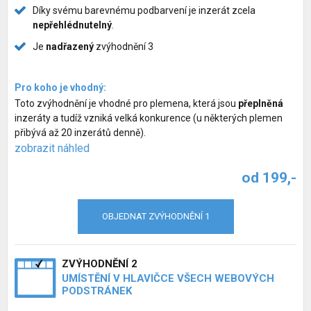
Díky svému barevnému podbarvení je inzerát zcela
nepřehlédnutelný
.
Je
nadřazený
zvýhodnění 3
Pro koho je vhodný:
Toto zvýhodnění je vhodné pro plemena, která jsou
přeplněná
inzeráty a tudíž vzniká velká konkurence (u některých plemen
přibývá až 20 inzerátů denně).
zobrazit náhled
od 199,-
OBJEDNAT ZVÝHODNĚNÍ 1
ZVÝHODNĚNÍ 2
UMÍSTĚNÍ V HLAVIČCE VŠECH WEBOVÝCH
PODSTRÁNEK
Inzerce psů