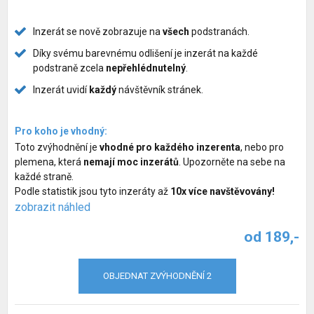
Služby pro psy
Inzerát se nově zobrazuje na
všech
podstranách.
Chovatelské potřeby pro psy
Díky svému barevnému odlišení je inzerát na každé
podstraně zcela
nepřehlédnutelný
.
Společné venčení psů
Inzerát uvidí
každý
návštěvník stránek.
Hlídací pes
Pro koho je vhodný:
Zvýhodnění inzerátů
Toto zvýhodnění je
vhodné pro každého inzerenta
, nebo pro
plemena, která
nemají moc inzerátů
. Upozorněte na sebe na
každé straně.
Podle statistik jsou tyto inzeráty až
10x více navštěvovány!
zobrazit náhled
od 189,-
OBJEDNAT ZVÝHODNĚNÍ 2