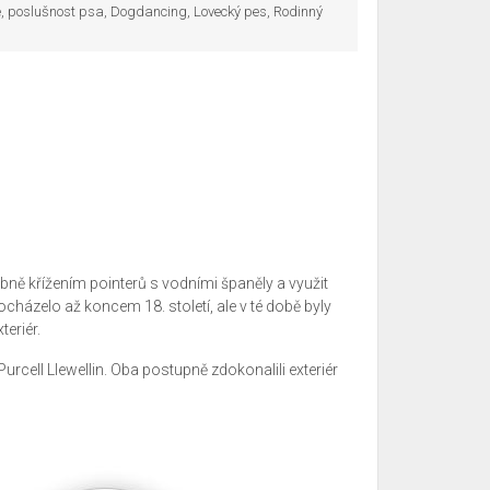
nce, poslušnost psa, Dogdancing, Lovecký pes, Rodinný
bně křížením pointerů s vodními španěly a využit
házelo až koncem 18. století, ale v té době byly
teriér.
urcell Llewellin. Oba postupně zdokonalili exteriér