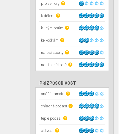
pro seniory
?
k dětem
?
k jiným psům
?
ke kočkám
?
na psí sporty
?
na dlouhé tratě
?
PŘIZPŮSOBIVOST
snáší samotu
?
chladné počasí
?
teplé počasí
?
citlivost
?