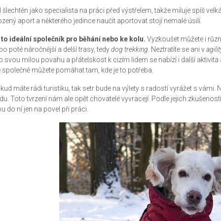
l šlechtěn jako specialista na práci před výstřelem, takže miluje spíš velk
ozený aport a některého jedince naučit aportovat stojí nemalé úsilí.
 to ideální společník pro běhání nebo ke kolu.
Vyzkoušet můžete i různ
bo poté náročnější a delší trasy, tedy
dog trekking
. Neztratíte se ani v
agilit
o svou milou povahu a přátelskost k cizím lidem se nabízí i další aktivita 
e společně můžete pomáhat tam, kde je to potřeba.
kud máte rádi turistiku, tak setr bude na výlety s radostí vyrážet s vámi. 
du. Toto tvrzení nám ale opět chovatelé vyvracejí. Podle jejich zkušen
u do ní jen na povel při práci.