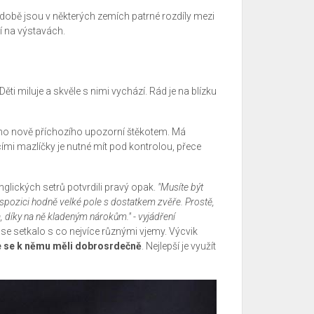
 době jsou v některých zemích patrné rozdíly mezi
jí na výstavách.
Děti miluje a skvěle s nimi vychází. Rád je na blízku
ždého nově příchozího upozorní štěkotem. Má
cími mazlíčky je nutné mít pod kontrolou, přece
glických setrů potvrdili pravý opak.
"Musíte být
dispozici hodně velké pole s dostatkem zvěře. Prostě,
a, díky na ně kladeným nárokům." - vyjádření
 se setkalo s co nejvíce různými vjemy. Výcvik
e se k němu měli dobrosrdečně
. Nejlepší je využít