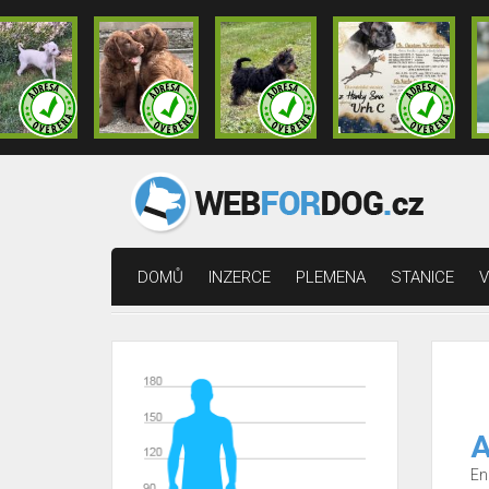
DOMŮ
INZERCE
PLEMENA
STANICE
V
A
En