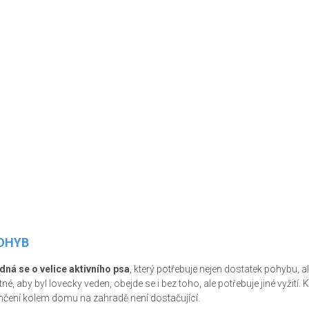
OHYB
dná se o velice aktivního psa
, který potřebuje nejen dostatek pohybu, a
tné, aby byl lovecky veden, obejde se i bez toho, ale potřebuje jiné vyžití.
nčení kolem domu na zahradě není dostačující.