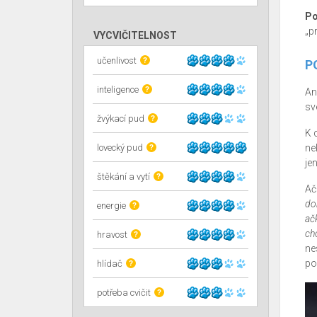
Po
„p
VYCVIČITELNOST
učenlivost
?
P
inteligence
?
Ang
sv
žvýkací pud
?
K 
lovecký pud
ne
?
je
štěkání a vytí
?
Ač
do
energie
?
ačk
ch
hravost
?
ne
po
hlídač
?
potřeba cvičit
?