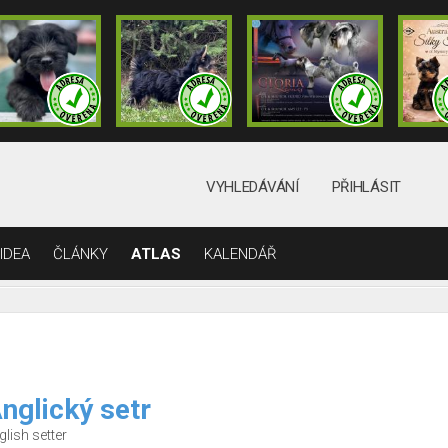
VYHLEDÁVÁNÍ
PŘIHLÁSIT
IDEA
ČLÁNKY
ATLAS
KALENDÁŘ
nglický setr
glish setter