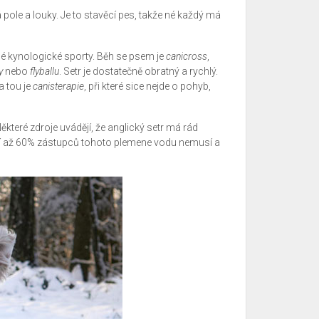
á pole a louky. Je to stavěcí pes, takže né každý má
é kynologické sporty. Běh se psem je
canicross
,
y
nebo
flyballu
. Setr je dostatečně obratný a rychlý.
a tou je
canisterapie
, při které sice nejde o pohyb,
Některé zdroje uvádějí, že anglický setr má rád
ostí až 60% zástupců tohoto plemene vodu nemusí a