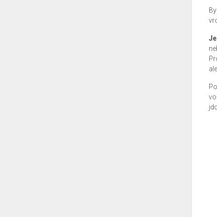
By
vr
Je
ne
Pr
al
Po
vo
jdo