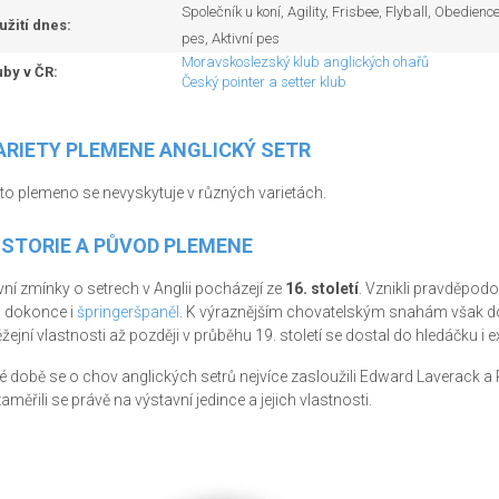
Společník u koní, Agility, Frisbee, Flyball, Obedie
užití dnes:
pes, Aktivní pes
Moravskoslezský klub anglických ohařů
uby v ČR:
Český pointer a setter klub
ARIETY PLEMENE ANGLICKÝ SETR
to plemeno se nevyskytuje v různých varietách.
ISTORIE A PŮVOD PLEMENE
vní zmínky o setrech v Anglii pocházejí ze
16. století
. Vznikli pravděpodo
l dokonce i
špringeršpaněl
. K výraznějším chovatelským snahám však doc
ěžejní vlastnosti až později v průběhu 19. století se dostal do hledáčku i ex
té době se o chov anglických setrů nejvíce zasloužili Edward Laverack a P
zaměřili se právě na výstavní jedince a jejich vlastnosti.