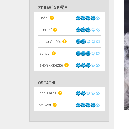
ZDRAVÍ A PÉČE
línání
?
slintání
?
snadná péče
?
zdraví
?
sklon k obezitě
?
OSTATNÍ
popularita
?
velikost
?