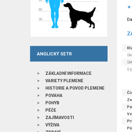
Da
Z
Kla
ANGLICKÝ SETR
Sku
Sek
S 
ZÁKLADNÍ INFORMACE
VARIETY PLEMENE
HISTORIE A PŮVOD PLEMENE
Čí
POVAHA
Ze
POHYB
Pa
PÉČE
Vz
ZAJÍMAVOSTI
Pr
VÝŽIVA
Pů