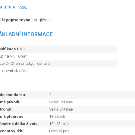
100%
lší pojmenování:
angličan
ÁKLADNÍ INFORMACE
sifikace F.C.I.
pina VII. - Ohaři
ce 2 - Ohaři britských ostrovů
pracovní zkouškou
slo standardu:
2
mě původu:
Velká Británie
tronát
Velká Británie
nik plemene:
18. století
ůměrná délka života:
10 - 13 roků
vodní využití:
Lovecký pes