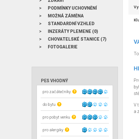
ZDRAVÍ
Vy
PODMÍNKY UCHOVNĚNÍ
MOŽNÁ ZÁMĚNA
Kl
STANDARDNÍ VZHLED
INZERÁTY PLEMENE (0)
CHOVATELSKÉ STANICE (7)
V
FOTOGALERIE
To
H
Pr
PES VHODNÝ
by
pro začátečníky
?
st
do bytu
?
V 
a 
pro pobyt venku
?
pro alergiky
?