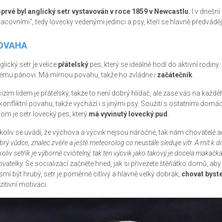
prvé byl anglický setr vystavován v roce 1859 v Newcastlu.
I v dnešní
racovními“, tedy lovecky vedenými jedinci a psy, kteří se hlavně předvádě
OVAHA
lický setr je velice
přátelský
pes, který se ideálně hodí do aktivní rodiny. 
ému pánovi. Má mírnou povahu, takže ho zvládne i
začátečník
.
cizím lidem je přátelský, takže to není dobrý hlídač, ale zase vás na ka
konfliktní povahu, takže vychází i s jinými psy. Soužití s ostatními domá
nom je setr lovecký pes, který
má vyvinutý lovecký pud
.
koliv se uvádí, že výchova a výcvik nejsou náročné, tak nám chovatelé an
brý vůdce, znalec zvěře a ještě meteorolog co neustále sleduje vítr. A mít k 
oliv setřík je výborně cvičitelný, tak ten výcvik jako takový je docela makačk
ovatelky.
Se socializací začněte hned, jak si přivezete štěňátko domů, aby
smí být hrubý, setr je poměrně citlivý a hlavně velký dobrák,
chovat byst
zitivní motivaci.