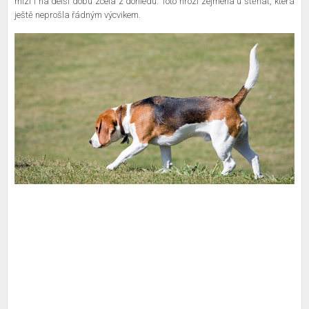
mizí i na delší dobu zcela z dohledu. Toto hrozí zejména u štěňat, která
ještě neprošla řádným výcvikem.