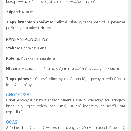
Lokty:
Vyvážené a pevné, přilehlé, bez vybočení a vbočení
Zápěstí:
Krátké
Tlapy hrudních končetin:
Celkově silné, výrazně klenuté, s pevnými
polštářky a krátkými drápy
PÁNEVNÍ KONČETINY
Stehna:
Dobře osvalená
Kolena:
Adekvátně zaúhlená
Hlezno:
Hlezna umístěná navzájem rovnoběžně, s dobrým sklonem
Tlapy pánevní:
Celkově silné, výrazně klenuté, s pevnými polštářky a
krátkými drápy
CHODY PSA
Hřbet je rovný a pevný s absencí vlnění. Pánevní končetiny jsou zdrojem
hnací síly, jejich pohyb není úzký. Hrudní končetiny se nekříží ani
nepádlují.
OCAS
Středně dlouhý a silný, vysoko nasazený, vztyčený a radostně nesený,