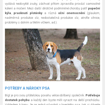
vydává neobvyklé zvuky, záchvat přitom zpravidla provází samovolné
kálení a močení. Mezi další dědičně podmíněné choroby patří
pupeční
kýla
,
prasknutí ploténky
a různá
oční onemocnění
(glaukom,
nadměrná produkce slz, nedostatečná produkce slz, atrofie sítnice,
problémy s dolním a třetím víčkem, ad.).
POTŘEBY A NÁROKY PSA
Bígl je pro svou přátelskou povahu velice oblíbený společník.
Potřebuje
dostatek pohybu
a každý den byste měli vyrazit na delší procházku.
Vzhledem k tomu, že se jedná původně o loveckého psa, tak si dávejte