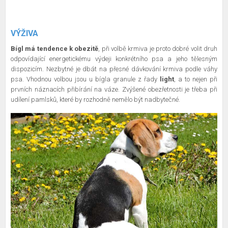
VÝŽIVA
Bígl má tendence k obezitě
, při volbě krmiva je proto dobré volit druh
odpovídající energetickému výdeji konkrétního psa a jeho tělesným
dispozicím. Nezbytné je dbát na přesné dávkování krmiva podle váhy
psa. Vhodnou volbou jsou u bígla granule z řady
light
, a to nejen při
prvních náznacích přibírání na váze. Zvýšené obezřetnosti je třeba při
udílení pamlsků, které by rozhodně nemělo být nadbytečné.