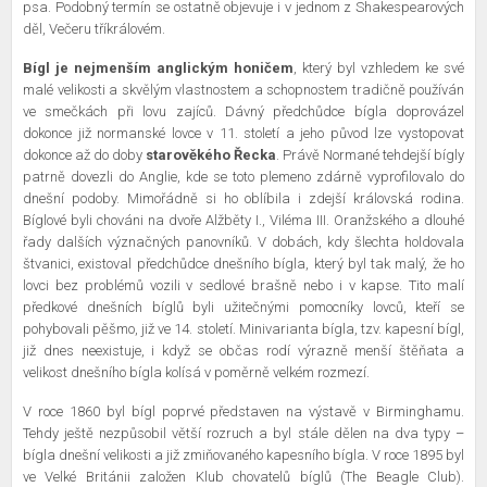
psa. Podobný termín se ostatně objevuje i v jednom z Shakespearových
děl, Večeru tříkrálovém.
Bígl je nejmenším anglickým honičem
, který byl vzhledem ke své
malé velikosti a skvělým vlastnostem a schopnostem tradičně používán
ve smečkách při lovu zajíců. Dávný předchůdce bígla doprovázel
dokonce již normanské lovce v 11. století a jeho původ lze vystopovat
dokonce až do doby
starověkého Řecka
. Právě Normané tehdejší bígly
patrně dovezli do Anglie, kde se toto plemeno zdárně vyprofilovalo do
dnešní podoby. Mimořádně si ho oblíbila i zdejší královská rodina.
Bíglové byli chováni na dvoře Alžběty I., Viléma III. Oranžského a dlouhé
řady dalších význačných panovníků. V dobách, kdy šlechta holdovala
štvanici, existoval předchůdce dnešního bígla, který byl tak malý, že ho
lovci bez problémů vozili v sedlové brašně nebo i v kapse. Tito malí
předkové dnešních bíglů byli užitečnými pomocníky lovců, kteří se
pohybovali pěšmo, již ve 14. století. Minivarianta bígla, tzv. kapesní bígl,
již dnes neexistuje, i když se občas rodí výrazně menší štěňata a
velikost dnešního bígla kolísá v poměrně velkém rozmezí.
V roce 1860 byl bígl poprvé představen na výstavě v Birminghamu.
Tehdy ještě nezpůsobil větší rozruch a byl stále dělen na dva typy –
bígla dnešní velikosti a již zmiňovaného kapesního bígla. V roce 1895 byl
ve Velké Británii založen Klub chovatelů bíglů (The Beagle Club).