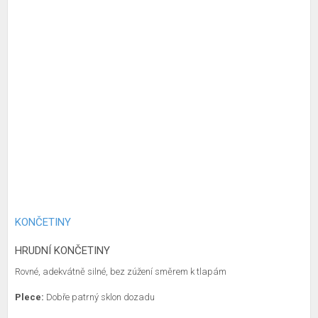
KONČETINY
HRUDNÍ KONČETINY
Rovné, adekvátně silné, bez zúžení směrem k tlapám
Plece:
Dobře patrný sklon dozadu