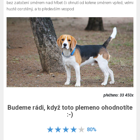
bez zatočení směrem nad hřbet či ohnutí od kořene směrem vpřed, velmi
hustě osrstěný, a to především vespod
přečteno: 33 450x
Budeme rádi, když toto plemeno ohodnotíte
:-)
80%