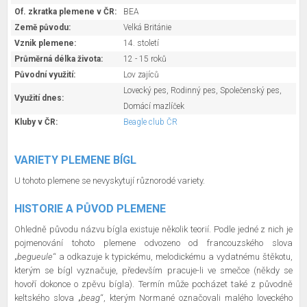
Of. zkratka plemene v ČR:
BEA
Země původu:
Velká Británie
Vznik plemene:
14. století
Průměrná délka života:
12 - 15 roků
Původní využití:
Lov zajíců
Lovecký pes, Rodinný pes, Společenský pes,
Využití dnes:
Domácí mazlíček
Kluby v ČR:
Beagle club ČR
VARIETY PLEMENE BÍGL
U tohoto plemene se nevyskytují různorodé variety.
HISTORIE A PŮVOD PLEMENE
Ohledně původu názvu bígla existuje několik teorií. Podle jedné z nich je
pojmenování tohoto plemene odvozeno od francouzského slova
„
begueule
“ a odkazuje k typickému, melodickému a vydatnému štěkotu,
kterým se bígl vyznačuje, především pracuje-li ve smečce (někdy se
hovoří dokonce o zpěvu bígla). Termín může pocházet také z původně
keltského slova „
beag
“, kterým Normané označovali malého loveckého