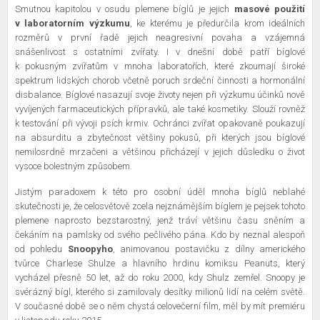
Smutnou kapitolou v osudu plemene bíglů je jejich
masové použití
v laboratorním výzkumu
, ke kterému je předurčila krom ideálních
rozměrů v první řadě jejich neagresivní povaha a vzájemná
snášenlivost s ostatními zvířaty. I v dnešní době patří bíglové
k pokusným zvířatům v mnoha laboratořích, které zkoumají široké
spektrum lidských chorob včetně poruch srdeční činnosti a hormonální
disbalance. Bíglové nasazují svoje životy nejen při výzkumu účinků nově
vyvíjených farmaceutických přípravků, ale také kosmetiky. Slouží rovněž
k testování při vývoji psích krmiv. Ochránci zvířat opakovaně poukazují
na absurditu a zbytečnost většiny pokusů, při kterých jsou bíglové
nemilosrdně mrzačeni a většinou přicházejí v jejich důsledku o život
vysoce bolestným způsobem.
Jistým paradoxem k této pro osobní úděl mnoha bíglů neblahé
skutečnosti je, že celosvětově zcela nejznámějším bíglem je pejsek tohoto
plemene naprosto bezstarostný, jenž tráví většinu času sněním a
čekáním na pamlsky od svého pečlivého pána. Kdo by neznal alespoň
od pohledu
Snoopyho
, animovanou postavičku z dílny amerického
tvůrce Charlese Shulze a hlavního hrdinu komiksu Peanuts, který
vycházel přesně 50 let, až do roku 2000, kdy Shulz zemřel. Snoopy je
svérázný bígl, kterého si zamilovaly desítky milionů lidí na celém světě.
V současné době se o něm chystá celovečerní film, měl by mít premiéru