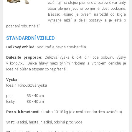
začínají na stejné písmeno a barevné varianty
obou plemen jsou si poměrně dost podobné.
Basset Hound je ovšem narozdíl od bígla
výrazně nižší a delší postavy a je ještě o
poznání robustnější.
STANDARDNÍ VZHLED
Celkový vzhled:
Mohutná a pevná stavba těla
Důležité proporce:
Celková výška k lokti činí cca polovinu výšky
v kohoutku. Délka hlavy mezi týlním hrbolem a vrcholem čenichu je
ideálně půlena stopem co nejpřesněji.
Výška:
Ideální kohoutková výška
psi:
33 - 40 cm
fenky:
33 - 40 cm
Pozn. k hmotnosti
zhruba 10-18 kg (ale není standardem uváděna)
Srst:
Krátká, hustá, hladká, odolná proti vodě