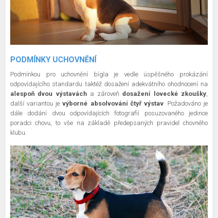
PODMÍNKY UCHOVNĚNÍ
Podmínkou pro uchovnění bígla je vedle úspěšného prokázání
odpovídajícího standardu taktéž dosažení adekvátního ohodnocení na
alespoň dvou výstavách
a zároveň
dosažení lovecké zkoušky
,
další variantou je
výborné absolvování čtyř výstav
. Požadováno je
dále dodání dvou odpovídajících fotografií posuzovaného jedince
poradci chovu, to vše na základě předepsaných pravidel chovného
klubu.