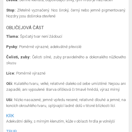
Stop:
Zřetelně vyznačený. Nos široký, černý nebo jemně pigmentovaný.
Nozdry jsou doširoka otevřené
OBLIČEJOVÁ ČÁST
Tlama:
Špičatý tvar není žádoucí
Pysky:
Poměrně výrazné, adekvátně převislé
Čelisti, zuby:
Čelisti silné, zuby pravidelného a dokonalého nůžkového
skusu
Líce:
Poměrně výrazné
Oči:
Kulatého tvaru, velké, relativně daleko od sebe umístěné. Nejsou ani
zapadlé, ani vypoulené. Barva oříšková či tmavě hnědá, výraz mírný.
Uši:
Nízko nasazené, jemně vpředu nesené, relativně dlouhé a jemné, na
koncích okrouhlého tvaru, splývající ladně dolů v těsné blízkosti lící.
KRK
Adekvátní délky, s mírným klenutím, kůže v oblasti hrdla je volnější
TRUP