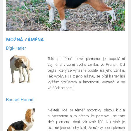
MOŽNÁ ZÁMĚNA
Bígl-Harier
Toto poměrně nové plemeno je populární
zejména v zemi svého vzniku, ve Francii. Od
bígla, který se výrazně podílel na jeho vzniku,
jak vyplývá již z jeho názvu, se bígl-harier liší
vyšším vzrůstem a hmotností. Vyznačuje se
větší obratností.
Basset Hound
Někteří lidé si téměř notoricky pletou bígla
s bassetem a to přesto, že postavou se tato
dvě plemena dost výrazně liší. Na vině je
patrně jednoduchý fakt, že názvy obou plemen