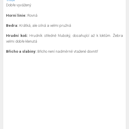
Dobře vyvážený
Horní linie:
Rovná
Bedra:
Krátká, ale silná a velmi pružná
Hrudní koš:
Hrudník středně hluboký, dosahující až k loktům. Žebra
velmi dobře klenutá
Břicho a slabiny:
Břicho není nadměrně vtažené dovnitř