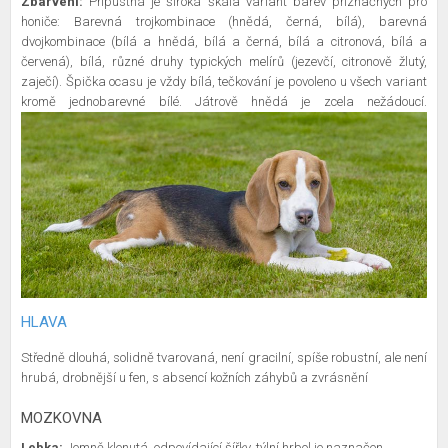
Zbarvení:
Přípustná je široká škála variant barev příznačných pro
honiče: Barevná trojkombinace (hnědá, černá, bílá), barevná
dvojkombinace (bílá a hnědá, bílá a černá, bílá a citronová, bílá a
červená), bílá, různé druhy typických melírů (jezevčí, citronově žlutý,
zaječí). Špička ocasu je vždy bílá, tečkování je povoleno u všech variant
kromě jednobarevné bílé. Játrově hnědá je zcela nežádoucí.
HLAVA
Středně dlouhá, solidně tvarovaná, není gracilní, spíše robustní, ale není
hrubá, drobnější u fen, s absencí kožních záhybů a zvrásnění
MOZKOVNA
Lebka:
Jemně klenutá, odpovídající šířky, týlní hrbol je naznačen