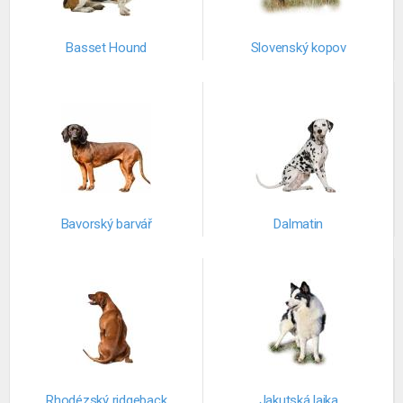
Basset Hound
Slovenský kopov
Bavorský barvář
Dalmatin
Rhodézský ridgeback
Jakutská lajka