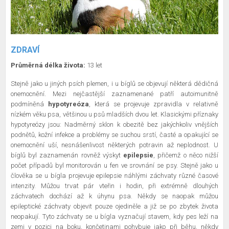
ZDRAVÍ
Průměrná délka života:
13 let
Stejně jako u jiných psích plemen, i u bíglů se objevují některá dědičná
onemocnění. Mezi nejčastější zaznamenané patří autoimunitně
podmíněná
hypotyreóza
, která se projevuje zpravidla v relativně
nízkém věku psa, většinou u psů mladších dvou let. Klasickými příznaky
hypotyreózy jsou: Nadměrný sklon k obezitě bez jakýchkoliv vnějších
podnětů, kožní infekce a problémy se suchou srstí, časté a opakující se
onemocnění uší, nesnášenlivost některých potravin až neplodnost. U
bíglů byl zaznamenán rovněž výskyt
epilepsie
, přičemž o něco nižší
počet případů byl monitorován u fen ve srovnání se psy. Stejně jako u
člověka se u bígla projevuje epilepsie náhlými záchvaty různé časové
intenzity. Můžou trvat pár vteřin i hodin, při extrémně dlouhých
záchvatech dochází až k úhynu psa. Někdy se naopak můžou
epileptické záchvaty objevit pouze ojediněle a již se po zbytek života
neopakují. Tyto záchvaty se u bígla vyznačují stavem, kdy pes leží na
zemi v pozici na boku, končetinami pohybuje jako při běhu, někdy