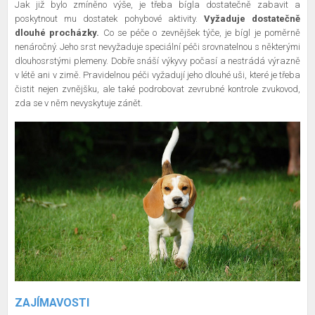
Jak již bylo zmíněno výše, je třeba bígla dostatečně zabavit a
poskytnout mu dostatek pohybové aktivity.
Vyžaduje dostatečně
dlouhé procházky.
Co se péče o zevnějšek týče, je bígl je poměrně
nenáročný. Jeho srst nevyžaduje speciální péči srovnatelnou s některými
dlouhosrstými plemeny. Dobře snáší výkyvy počasí a nestrádá výrazně
v létě ani v zimě. Pravidelnou péči vyžadují jeho dlouhé uši, které je třeba
čistit nejen zvnějšku, ale také podrobovat zevrubné kontrole zvukovod,
zda se v něm nevyskytuje zánět.
ZAJÍMAVOSTI