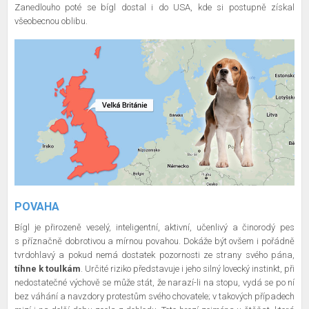
Zanedlouho poté se bígl dostal i do USA, kde si postupně získal
všeobecnou oblibu.
POVAHA
Bígl je přirozeně veselý, inteligentní, aktivní, učenlivý a činorodý pes
s příznačně dobrotivou a mírnou povahou. Dokáže být ovšem i pořádně
tvrdohlavý a pokud nemá dostatek pozornosti ze strany svého pána,
tíhne k toulkám
. Určité riziko představuje i jeho silný lovecký instinkt, při
nedostatečné výchově se může stát, že narazí-li na stopu, vydá se po ní
bez váhání a navzdory protestům svého chovatele; v takových případech