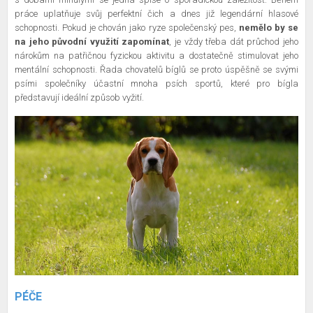
práce uplatňuje svůj perfektní čich a dnes již legendární hlasové
schopnosti. Pokud je chován jako ryze společenský pes,
nemělo by se
na jeho původní využití zapomínat
, je vždy třeba dát průchod jeho
nárokům na patřičnou fyzickou aktivitu a dostatečně stimulovat jeho
mentální schopnosti. Řada chovatelů bíglů se proto úspěšně se svými
psími společníky účastní mnoha psích sportů, které pro bígla
představují ideální způsob vyžití.
PÉČE