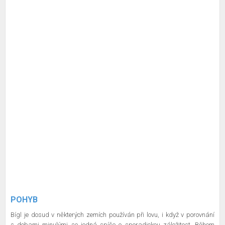
POHYB
Bígl je dosud v některých zemích používán při lovu, i když v porovnání
s dobami minulými se jedná spíše o sporadickou záležitost. Během