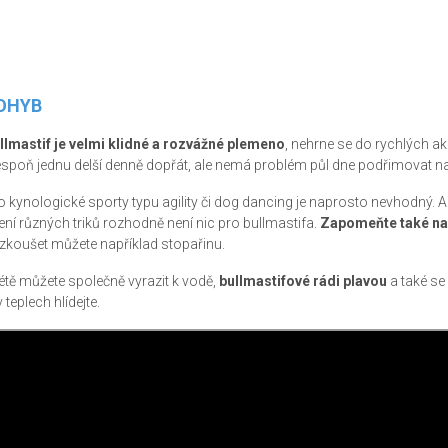
OHYB
llmastif je velmi klidné a rozvážné plemeno
, nehrne se do rychlých 
espoň jednu delší denně dopřát, ale nemá problém půl dne podřimovat n
o kynologické sporty typu agility či dog dancing je naprosto nevhodný. A
ení různých triků rozhodně není nic pro bullmastifa.
Zapomeňte také na t
zkoušet můžete například stopařinu.
létě můžete společně vyrazit k vodě,
bullmastifové rádi plavou
a také se 
v teplech hlídejte.