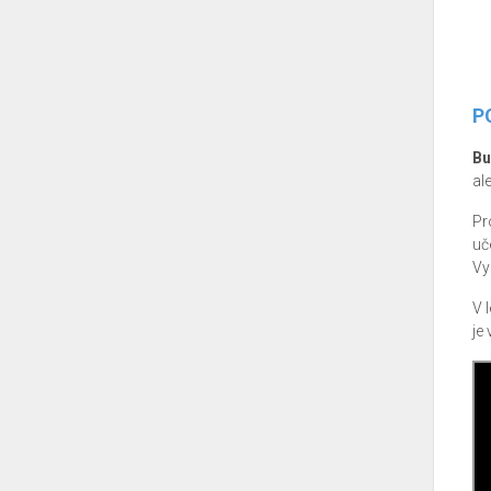
P
Bu
al
Pr
uč
Vy
V 
je 