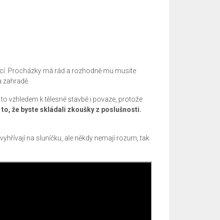
akcí. Procházky má rád a rozhodně mu musíte
a zahradě.
 to vzhledem k tělesné stavbě i povaze, protože
o, že byste skládali zkoušky z poslušnosti.
vyhřívají na sluníčku, ale někdy nemají rozum, tak