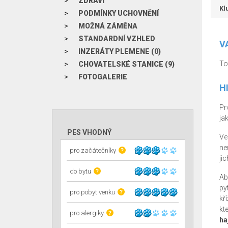
ZDRAVÍ
Kl
PODMÍNKY UCHOVNĚNÍ
MOŽNÁ ZÁMĚNA
STANDARDNÍ VZHLED
V
INZERÁTY PLEMENE (0)
To
CHOVATELSKÉ STANICE (9)
FOTOGALERIE
H
Pr
ja
PES VHODNÝ
Ve
ne
pro začátečníky
?
jic
do bytu
?
Aby
py
pro pobyt venku
?
kř
kt
pro alergiky
?
ha