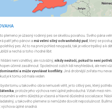
OVAHA
to plemeno je úžasný rodinný pes se skvělou povahou. Svého pána velmi m
erá patří jeho pánovi a
má velmi silný ochranitelský pud
, který se postu
spolehlivý pes. Ač to na první pohled nevypadá, tak je velice trpělivý a k 
blížil a nechá si toho i hodně líbit.
 hlídání není vznětlivý, ale rozvážný,
nikdy neútočí, pokud to není potře
hopen účinně zasáhnout. Společnost cizích lidí nevyhledává, ale není vůč
 dominantní a může vyvolávat konflikty.
Jiná drobnější zvířata mu nevad
kud je k tomu od mala veden.
 byste tomu u takového obra nemuseli věřit, je to citlivý pes, který potře
čáteníka
, protože jeho výchova není úplně jednoduchá. Vztah mezi ní
rozumění a velmi důležitá je včasná a hlavně důsledná socializace. Násle
ladatelný, u takového plemene si nemůžete dovolit neposlušnost. Bullmas
t výchova úplně snadná.