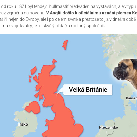
ž od roku 1871 byl tehdejší bullmastif předváděn na výstavách, ale v typu 
raz zejména na povahu.
V Anglii došlo k oficiálnímu uznání plemen K
zšířil nejen do Evropy, ale i po celém světě a přestože to již v dnešní době 
k má svoje kvality, je to skvělý hlídač a rodinný společník.