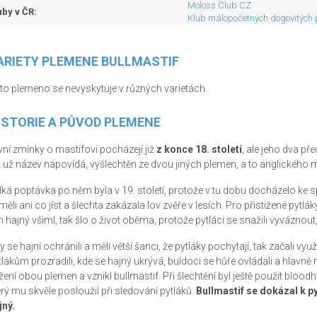
Moloss Club CZ
uby v ČR:
Klub málopočetných dogovitých
ARIETY PLEMENE BULLMASTIF
to plemeno se nevyskytuje v různých varietách.
ISTORIE A PŮVOD PLEMENE
vní zmínky o mastifovi pocházejí již
z konce 18. století
, ale jeho dva př
k už název napovídá, vyšlechtěn ze dvou jiných plemen, a to anglického 
lká poptávka po něm byla v 19. století, protože v tu dobu docházelo ke 
měli ani co jíst a šlechta zakázala lov zvěře v lesích. Pro přistižené pytlá
h hajný všiml, tak šlo o život oběma, protože pytláci se snažili vyváznout, a
 se hajní ochránili a měli větší šanci, že pytláky pochytají, tak začali využ
tlákům prozradili, kde se hajný ukrývá, buldoci se hůře ovládali a hlavně 
ížení obou plemen a vznikl bullmastif. Při šlechtění byl ještě použit blood
erý mu skvěle posloužil při sledování pytláků.
Bullmastif se dokázal k pyt
jný.