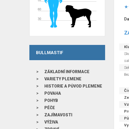
Da
Z
Kla
BULLMASTIF
Sku
sal
Sek
ZÁKLADNÍ INFORMACE
Be
VARIETY PLEMENE
HISTORIE A PŮVOD PLEMENE
Čí
POVAHA
Ze
POHYB
Vz
PÉČE
Pr
ZAJÍMAVOSTI
Pů
VÝŽIVA
Vy