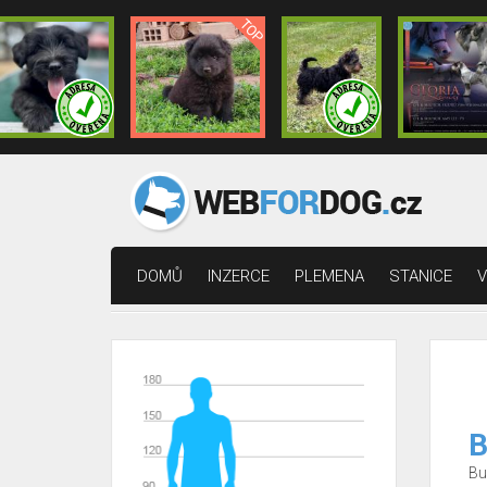
DOMŮ
INZERCE
PLEMENA
STANICE
V
B
Bu