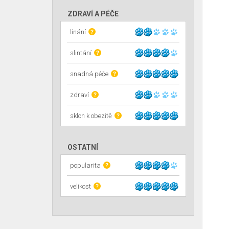
ZDRAVÍ A PÉČE
línání
?
slintání
?
snadná péče
?
zdraví
?
sklon k obezitě
?
OSTATNÍ
popularita
?
velikost
?