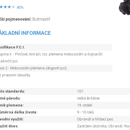
80%
lší pojmenování:
Bulmastif
ÁKLADNÍ INFORMACE
sifikace F.C.I.
pina II. - Pinčové, knírači, tzv. plemena molossoidní a švýcarští
ašničtí psi
ce 2 - Molossoidní plemena (dogovití psi)
z pracovní zkoušky
slo standardu:
157
mě původu:
Velká Británie
nik plemene:
19. století
ůměrná délka života:
9 - 10 roků
vodní využití:
Obranář a hlídací pes.
užití dnes:
Zadržení útočníka, Obranář, Rod