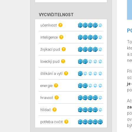
VYCVIČITELNOST
učenlivost
?
P
inteligence
?
To
kt
žvýkací pud
?
a 
neu
lovecký pud
?
Při
štěkání a vytí
?
sc
je
energie
?
po
hravost
?
Ač
za
hlídač
?
po
ov
potřeba cvičit
?
bý