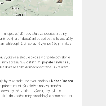
iluje a ctí, děti považuje za součást rodiny,
pně rozvíjí a při dosažení dospělosti je to ostražitý
dětem ohleduplný, při správné výchově by jim nikdy
ba
. Vyčkává a sleduje okolí a v případě potřeby je
i nim agresivní.
S ostatními psy ale nevychází,
í a dokáže sdílet domácnost třeba i s králíkem,
buje být v kontaktu se svou rodinou.
Nehodí se pro
m a pánem musí být založen na vzájemném
dovat by měl základní výcvik, aby byl pes
tif je do značné míry tvrdohlavý, a proto nemusí