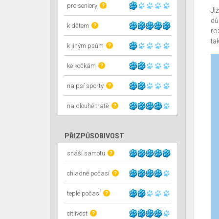
pro seniory
?
Ji
dů
k dětem
?
ro
ta
k jiným psům
?
ke kočkám
?
na psí sporty
?
na dlouhé tratě
?
PŘIZPŮSOBIVOST
snáší samotu
?
chladné počasí
?
teplé počasí
?
citlivost
?