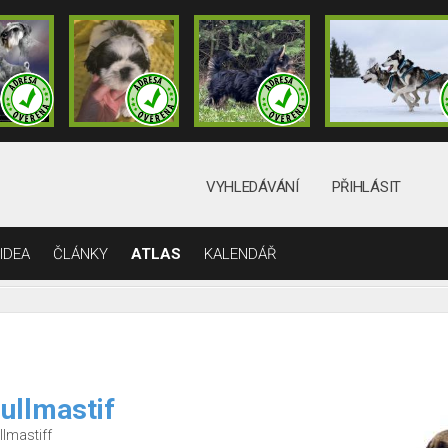
VYHLEDÁVÁNÍ
PŘIHLÁSIT
IDEA
ČLÁNKY
ATLAS
KALENDÁŘ
ullmastif
llmastiff